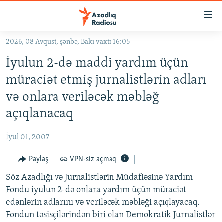
Keçid
linkləri
Əsas
2026, 08 Avqust, şənbə, Bakı vaxtı 16:05
məzmuna
GÜNDƏM
İyulun 2-də maddi yardım üçün
qayıt
#İZAHLA
Əsas
müraciət etmiş jurnalistlərin adları
KORRUPSIOMETR
naviqasiyaya
və onlara veriləcək məbləğ
qayıt
#ƏSLINDƏ
açıqlanacaq
Axtarışa
FƏRQƏ BAX
keç
İyul 01, 2007
QANUNI DOĞRU
Paylaş
VPN-siz açmaq
ARAŞDIRMA
Söz Azadlığı və Jurnalistlərin Müdafiəsinə Yardım
MULTIMEDIA
Fondu iyulun 2-də onlara yardım üçün müraciət
RADIO ARXIV
VIDEO
edənlərin adlarını və veriləcək məbləği açıqlayacaq.
HAQQIMIZDA
FOTOQALEREYA
OXU ZALI
Fondun təsisçilərindən biri olan Demokratik Jurnalistlər