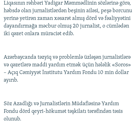
Liqasının rəhbəri Yadigar Məmmədlinin sözlərinə görə,
İNFOQRAFIKA
AZƏRBAYCAN ƏDƏBIYYATI KITABXANASI
MISSIYAMIZ
həbsdə olan jurnalistlərdən beşinin ailəsi, peşə borcunu
BIZI IZLƏ
KARIKATURA
İSLAM VƏ DEMOKRATIYA
PEŞƏ ETIKASI VƏ JURNALISTIKA STANDARTLARIMIZ
yerinə yetirən zaman xəsarət almış dörd və fəaliyyətini
dayandırmağa məcbur olmuş 20 jurnalist, o cümlədən
İZ - MƏDƏNIYYƏT PROQRAMI
MATERIALLARIMIZDAN ISTIFADƏ
iki qəzet onlara müraciət edib.
AZADLIQRADIOSU MOBIL TELEFONUNUZDA
RFE/RL-in bütün saytları
BIZIMLƏ ƏLAQƏ
Azərbaycanda təzyiq və problemlə üzləşən jurnalistlərə
XƏBƏR BÜLLETENLƏRIMIZ
və qəzetlərə maddi yardım etmək üçün hələlik «Soros»
– Açıq Cəmiyyət İnstitutu Yardım Fondu 10 min dollar
ayırıb.
Söz Azadlığı və Jurnalistlərin Müdafiəsinə Yardım
Fondu dörd qeyri-hökumət təşkilatı tərəfindən təsis
olunub.