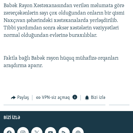
Babək Rayon Xəstəxanasından verilən məlumata görə
İNFOQRAFIKA
AZƏRBAYCAN ƏDƏBIYYATI KITABXANASI
MISSIYAMIZ
BIZI IZLƏ
zərərçəkənlərin sayı çox olduğundan onların bir qismi
KARIKATURA
İSLAM VƏ DEMOKRATIYA
PEŞƏ ETIKASI VƏ JURNALISTIKA STANDARTLARIMIZ
Naxçıvan şəhərindəki xəstəxanalarda yerləşdirilib.
İZ - MƏDƏNIYYƏT PROQRAMI
MATERIALLARIMIZDAN ISTIFADƏ
Tibbi yardımdan sonra əksər xəstələrin vəziyyətləri
normal olduğundan evlərinə buraxılıblar.
AZADLIQRADIOSU MOBIL TELEFONUNUZDA
RFE/RL-in bütün saytları
BIZIMLƏ ƏLAQƏ
Faktla bağlı Babək rayon hüquq mühafizə orqanları
XƏBƏR BÜLLETENLƏRIMIZ
araşdırma aparır.
Paylaş
VPN-siz açmaq
Bizi izlə
BIZI IZLƏ