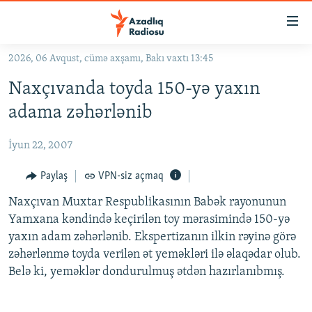
Keçid
linkləri
Əsas
2026, 06 Avqust, cümə axşamı, Bakı vaxtı 13:45
məzmuna
GÜNDƏM
Naxçıvanda toyda 150-yə yaxın
qayıt
#İZAHLA
Əsas
adama zəhərlənib
KORRUPSIOMETR
naviqasiyaya
qayıt
İyun 22, 2007
#ƏSLINDƏ
Axtarışa
FƏRQƏ BAX
Paylaş
VPN-siz açmaq
keç
QANUNI DOĞRU
Naxçıvan Muxtar Respublikasının Babək rayonunun
Yamxana kəndində keçirilən toy mərasimində 150-yə
ARAŞDIRMA
yaxın adam zəhərlənib. Ekspertizanın ilkin rəyinə görə
MULTIMEDIA
zəhərlənmə toyda verilən ət yeməkləri ilə əlaqədar olub.
Belə ki, yeməklər dondurulmuş ətdən hazırlanıbmış.
RADIO ARXIV
VIDEO
HAQQIMIZDA
FOTOQALEREYA
OXU ZALI