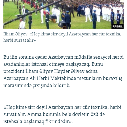
İNFOQRAFIKA
AZƏRBAYCAN ƏDƏBIYYATI KITABXANASI
MISSIYAMIZ
BIZI IZLƏ
KARIKATURA
İSLAM VƏ DEMOKRATIYA
PEŞƏ ETIKASI VƏ JURNALISTIKA STANDARTLARIMIZ
İZ - MƏDƏNIYYƏT PROQRAMI
MATERIALLARIMIZDAN ISTIFADƏ
İlham Əliyev: «Heç kimə sirr deyil Azərbaycan hər cür texnika,
AZADLIQRADIOSU MOBIL TELEFONUNUZDA
RFE/RL-in bütün saytları
hərbi sursat alır»
BIZIMLƏ ƏLAQƏ
XƏBƏR BÜLLETENLƏRIMIZ
Bu ilin sonuna qədər Azərbaycan müdafiə sənayesi hərbi
avadanlıqlar istehsal etməyə başlayacaq. Bunu
prezident İlham Əliyev Heydər Əliyev adına
Azərbaycan Ali Hərbi Məktəbində məzunların buraxılış
mərasimində çıxışında bildirib.
«Heç kimə sirr deyil Azərbaycan hər cür texnika, hərbi
sursat alır. Amma bununla belə dövlətin özü də
istehsala başlamaq fikrindədir».