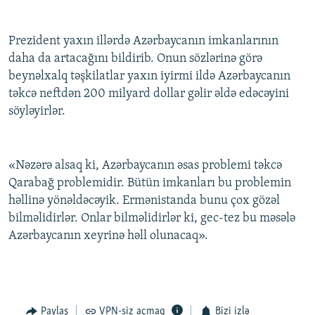
Prezident yaxın illərdə Azərbaycanın imkanlarının
daha da artacağını bildirib. Onun sözlərinə görə
beynəlxalq təşkilatlar yaxın iyirmi ildə Azərbaycanın
təkcə neftdən 200 milyard dollar gəlir əldə edəcəyini
söyləyirlər.
«Nəzərə alsaq ki, Azərbaycanın əsas problemi təkcə
Qarabağ problemidir. Bütün imkanları bu problemin
həllinə yönəldəcəyik. Ermənistanda bunu çox gözəl
bilməlidirlər. Onlar bilməlidirlər ki, gec-tez bu məsələ
Azərbaycanın xeyrinə həll olunacaq».
Paylaş
VPN-siz açmaq
Bizi izlə