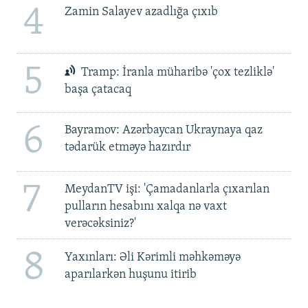
4
Zamin Salayev azadlığa çıxıb
5
Tramp: İranla müharibə 'çox tezliklə'
başa çatacaq
6
Bayramov: Azərbaycan Ukraynaya qaz
tədarük etməyə hazırdır
7
MeydanTV işi: 'Çamadanlarla çıxarılan
pulların hesabını xalqa nə vaxt
verəcəksiniz?'
8
Yaxınları: Əli Kərimli məhkəməyə
aparılarkən huşunu itirib