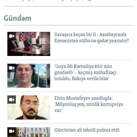
Gündəm
Savaşsız keçən bir il - Azərbaycanla
Ermənistan sülhə nə qədər yaxındır?
'Guya Əli Kərimliyə 850 min
göndərib' – keçmiş mühafizəçi
tutuldu, Bakıya verilə bilər
Elvin Mustafayev azadlıqda:
'Milyonluq yox, minlik korrupsiya
var'
Gürcüstan ali təhsili pulsuz etdi