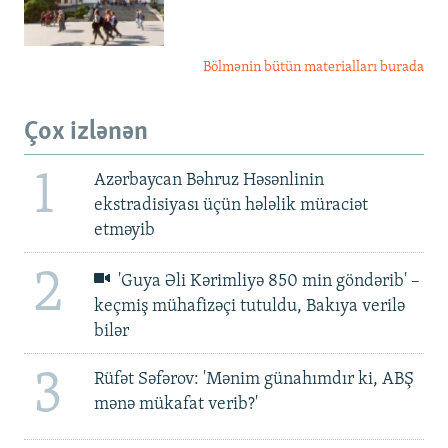
Bölmənin bütün materialları burada
Çox izlənən
1
Azərbaycan Bəhruz Həsənlinin
ekstradisiyası üçün hələlik müraciət
etməyib
2
'Guya Əli Kərimliyə 850 min göndərib' –
keçmiş mühafizəçi tutuldu, Bakıya verilə
bilər
3
Rüfət Səfərov: 'Mənim günahımdır ki, ABŞ
mənə mükafat verib?'