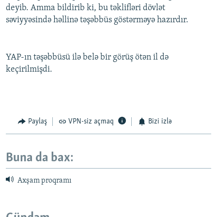
deyib. Amma bildirib ki, bu təklifləri dövlət
səviyyəsində həllinə təşəbbüs göstərməyə hazırdır.
YAP-ın təşəbbüsü ilə belə bir görüş ötən il də
keçirilmişdi.
Paylaş
VPN-siz açmaq
Bizi izlə
Buna da bax:
Axşam proqramı