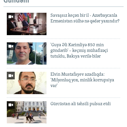
Gündəm
Savaşsız keçən bir il - Azərbaycanla
Ermənistan sülhə nə qədər yaxındır?
'Guya Əli Kərimliyə 850 min
göndərib' – keçmiş mühafizəçi
tutuldu, Bakıya verilə bilər
Elvin Mustafayev azadlıqda:
'Milyonluq yox, minlik korrupsiya
var'
Gürcüstan ali təhsili pulsuz etdi