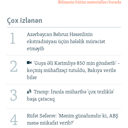
Bölmənin bütün materialları burada
Çox izlənən
1
Azərbaycan Bəhruz Həsənlinin
ekstradisiyası üçün hələlik müraciət
etməyib
2
'Guya Əli Kərimliyə 850 min göndərib' –
keçmiş mühafizəçi tutuldu, Bakıya verilə
bilər
3
Tramp: İranla müharibə 'çox tezliklə'
başa çatacaq
4
Rüfət Səfərov: 'Mənim günahımdır ki, ABŞ
mənə mükafat verib?'