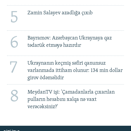
5
Zamin Salayev azadlığa çıxıb
6
Bayramov: Azərbaycan Ukraynaya qaz
tədarük etməyə hazırdır
7
Ukraynanın keçmiş səfiri qanunsuz
varlanmada ittiham olunur: 134 min dollar
girov ödəməlidir
8
MeydanTV işi: 'Çamadanlarla çıxarılan
pulların hesabını xalqa nə vaxt
verəcəksiniz?'