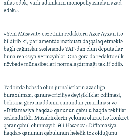
xilas edək, varlı adamların monopoliyasından azad
edək».
«Yeni Müsavat» qəzetinin redaktoru Azər Ayxan isə
bildirib ki, parlamentdə mətbuatı daşqalaq etməklə
bağlı çağırışlar səslənəndə YAP-dan olun deputatlar
buna reaksiya verməyiblər. Ona görə də redaktor ilk
növbədə münasibətləri normalaşdırmağı təklif edib.
Tədbirdə həbsdə olun jurnalistlərin azadlığa
buraxılması, qanunvericiliyə dəyişikliklər edilməsi,
böhtana görə maddənin qanundan çıxarılması və
«Diffamasiya haqda» qanunun qəbulu haqda təkliflər
səsləndirildi. Müzakirələrin yekunu olaraq isə konkret
qərar qəbul olunmayıb. Əli Həsənov «Diffamasiya
haqda» qanunun qəbulunun hələlik tez olduğunu