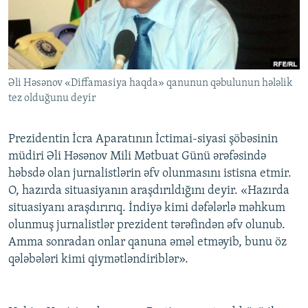
İNFOQRAFIKA
AZƏRBAYCAN ƏDƏBIYYATI KITABXANASI
MISSIYAMIZ
BIZI IZLƏ
KARIKATURA
İSLAM VƏ DEMOKRATIYA
PEŞƏ ETIKASI VƏ JURNALISTIKA STANDARTLARIMIZ
İZ - MƏDƏNIYYƏT PROQRAMI
MATERIALLARIMIZDAN ISTIFADƏ
Əli Həsənov «Diffamasiya haqda» qanunun qəbulunun hələlik
AZADLIQRADIOSU MOBIL TELEFONUNUZDA
RFE/RL-in bütün saytları
tez olduğunu deyir
BIZIMLƏ ƏLAQƏ
XƏBƏR BÜLLETENLƏRIMIZ
Prezidentin İcra Aparatının İctimai-siyasi şöbəsinin
müdiri Əli Həsənov Mili Mətbuat Günü ərəfəsində
həbsdə olan jurnalistlərin əfv olunmasını istisna etmir.
O, hazırda situasiyanın araşdırıldığını deyir. «Hazırda
situasiyanı araşdırırıq. İndiyə kimi dəfələrlə məhkum
olunmuş jurnalistlər prezident tərəfindən əfv olunub.
Amma sonradan onlar qanuna əməl etməyib, bunu öz
qələbələri kimi qiymətləndiriblər».