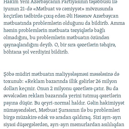
Hakim Yeni Azərbaycanın Partiyasının təşəbbüsü ilə
iyunun 21-də «Mətbuat və cəmiyyət» mövzusunda
keçirilən tədbirdə çıxış edən Əli Həsənov Azərbaycan
mətbuatında problemlərin olduğunu da bildirib. Amma
həmin problemlərin mətbuata təzyiqlərlə bağlı
olmadığını, bu problemlərin mətbuatın özündən
qaynaqlandığını deyib. O, bir sıra qəzetlərin təhqirə,
böhtana yol verdiyini bildirib.
Şöbə müdiri mətbuatın maliyyələşməsi məsələsinə də
toxunub: «Reklam bazarında illik gəlirlər 26 milyon
dolları keçmir. Onun 2 milyonu qəzetlərə çatır. Bu da
əvvəlcədən reklam bazarında yerini tutmuş qəzetlərin
payına düşür. Bu qeyri-normal haldır. Gəlin hakimiyyət
nümayəndələri, Mətbuat Şurasının ilə bu problemləri
birgə müzakirə edək və aradan qaldıraq. Sizi ayrı-ayrı
siyasi düşərgələrdən, ayrı-ayrı məmurlardan asılılıqdan