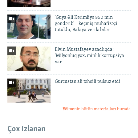
'Guya Əli Kərimliyə 850 min
göndərib' – keçmiş mühafizəçi
tutuldu, Bakıya verilə bilər
Elvin Mustafayev azadlıqda:
'Milyonluq yox, minlik korrupsiya
var'
Gürcüstan ali təhsili pulsuz etdi
Bölmənin bütün materialları burada
Çox izlənən