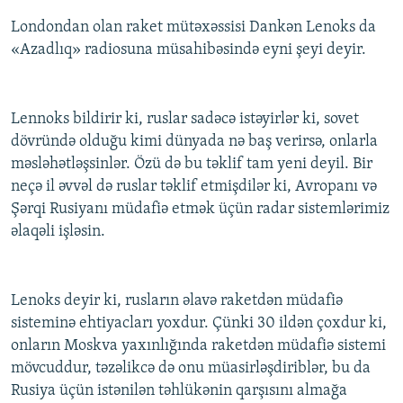
Londondan olan raket mütəxəssisi Dankən Lenoks da
«Azadlıq» radiosuna müsahibəsində eyni şeyi deyir.
Lennoks bildirir ki, ruslar sadəcə istəyirlər ki, sovet
dövründə olduğu kimi dünyada nə baş verirsə, onlarla
məsləhətləşsinlər. Özü də bu təklif tam yeni deyil. Bir
neçə il əvvəl də ruslar təklif etmişdilər ki, Avropanı və
Şərqi Rusiyanı müdafiə etmək üçün radar sistemlərimiz
əlaqəli işləsin.
Lenoks deyir ki, rusların əlavə raketdən müdafiə
sisteminə ehtiyacları yoxdur. Çünki 30 ildən çoxdur ki,
onların Moskva yaxınlığında raketdən müdafiə sistemi
mövcuddur, təzəlikcə də onu müasirləşdiriblər, bu da
Rusiya üçün istənilən təhlükənin qarşısını almağa