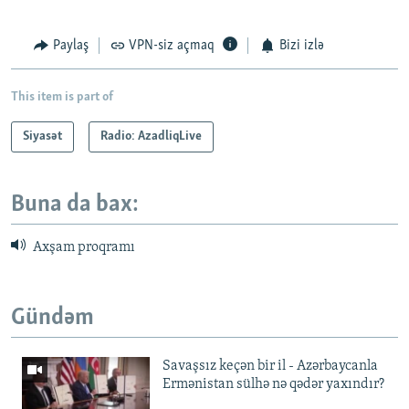
Paylaş
VPN-siz açmaq
Bizi izlə
This item is part of
Siyasət
Radio: AzadliqLive
Buna da bax:
Axşam proqramı
Gündəm
Savaşsız keçən bir il - Azərbaycanla
Ermənistan sülhə nə qədər yaxındır?