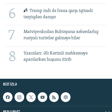
6
Tramp indi də İrana qarşı iqtisadi
təzyiqdən danışır
7
Matviyenkodan Rubinyana xəbərdarlıq:
rusiyalı turistlər gəlməyə bilər
8
Yaxınları: Əli Kərimli məhkəməyə
aparılarkən huşunu itirib
BIZI IZLƏ
MƏLUMAT