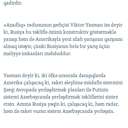
qadirdir.
«Azadlıq» radiosunun şərhçisi Viktor Yasman isə deyir
ki, Rusiya bu təkliflə özünü konstruktiv göstərməklə
yanaşı həm də Amerikayla yeni silah yarışının qarşısını
almaq istəyir, çünki Rusiyanın belə bir yarış üçün
maliyyə imkanları məhduddur.
Yasman deyir ki, iki ölkə arasında danışıqlarda
Amerika çalışacaq ki, raket əleyhinə müdafiə sistemini
Şərqi Avropada yerləşdirmək planları ilə Putinin
sistemi Azərbaycanda yerləşdirmək təkliflərini sintez
etsin. Amma Rusiya yəqin ki, çalışacaq ki, həm radar,
həm də raket vuran sistem Azərbaycanda yerləşsin.