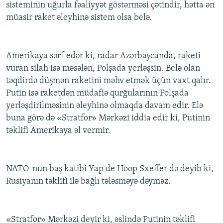
sisteminin uğurla fəaliyyət göstərməsi çətindir, hətta ən
müasir raket əleyhinə sistem olsa belə.
Amerikaya sərf edər ki, radar Azərbaycanda, raketi
vuran silah isə məsələn, Polşada yerləşsin. Belə olan
təqdirdə düşmən raketini məhv etmək üçün vaxt qalır.
Putin isə raketdən müdafiə qurğularının Polşada
yerləşdirilməsinin əleyhinə olmaqda davam edir. Elə
buna görə də «Stratfor» Mərkəzi iddia edir ki, Putinin
təklifi Amerikaya əl vermir.
NATO-nun baş katibi Yap de Hoop Sxeffer də deyib ki,
Rusiyanın təklifi ilə bağlı tələsməyə dəyməz.
«Stratfor» Mərkəzi deyir ki, əslində Putinin təklifi