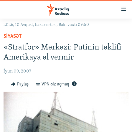
Keçid
linkləri
Əsas
2026, 10 Avqust, bazar ertəsi, Bakı vaxtı 09:50
məzmuna
GÜNDƏM
SIYASƏT
qayıt
#İZAHLA
Əsas
«Stratfor» Mərkəzi: Putinin təklifi
KORRUPSIOMETR
naviqasiyaya
Amerikaya əl vermir
qayıt
#ƏSLINDƏ
Axtarışa
İyun 09, 2007
FƏRQƏ BAX
keç
QANUNI DOĞRU
Paylaş
VPN-siz açmaq
ARAŞDIRMA
MULTIMEDIA
RADIO ARXIV
VIDEO
HAQQIMIZDA
FOTOQALEREYA
OXU ZALI