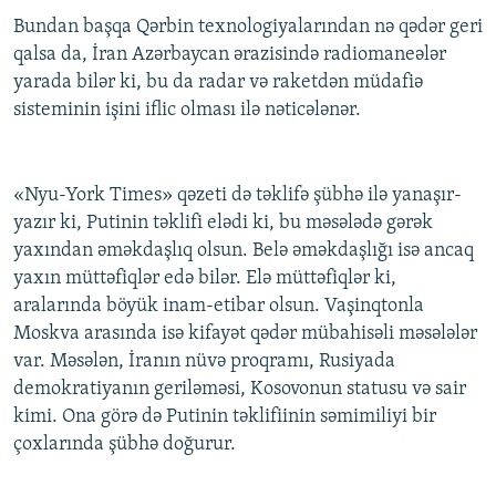
Bundan başqa Qərbin texnologiyalarından nə qədər geri
qalsa da, İran Azərbaycan ərazisində radiomaneələr
yarada bilər ki, bu da radar və raketdən müdafiə
sisteminin işini iflic olması ilə nəticələnər.
«Nyu-York Times» qəzeti də təklifə şübhə ilə yanaşır-
yazır ki, Putinin təklifi elədi ki, bu məsələdə gərək
yaxından əməkdaşlıq olsun. Belə əməkdaşlığı isə ancaq
yaxın müttəfiqlər edə bilər. Elə müttəfiqlər ki,
aralarında böyük inam-etibar olsun. Vaşinqtonla
Moskva arasında isə kifayət qədər mübahisəli məsələlər
var. Məsələn, İranın nüvə proqramı, Rusiyada
demokratiyanın geriləməsi, Kosovonun statusu və sair
kimi. Ona görə də Putinin təklifiinin səmimiliyi bir
çoxlarında şübhə doğurur.