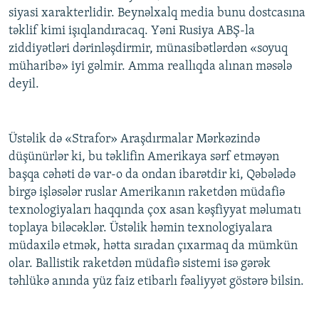
siyasi xarakterlidir. Beynəlxalq media bunu dostcasına
təklif kimi işıqlandıracaq. Yəni Rusiya ABŞ-la
ziddiyətləri dərinləşdirmir, münasibətlərdən «soyuq
müharibə» iyi gəlmir. Amma reallıqda alınan məsələ
deyil.
Üstəlik də «Strafor» Araşdırmalar Mərkəzində
düşünürlər ki, bu təklifin Amerikaya sərf etməyən
başqa cəhəti də var-o da ondan ibarətdir ki, Qəbələdə
birgə işləsələr ruslar Amerikanın raketdən müdafiə
texnologiyaları haqqında çox asan kəşfiyyat məlumatı
toplaya biləcəklər. Üstəlik həmin texnologiyalara
müdaxilə etmək, hətta sıradan çıxarmaq da mümkün
olar. Ballistik raketdən müdafiə sistemi isə gərək
təhlükə anında yüz faiz etibarlı fəaliyyət göstərə bilsin.