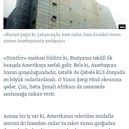
İNFOQRAFIKA
AZƏRBAYCAN ƏDƏBIYYATI KITABXANASI
MISSIYAMIZ
BIZI IZLƏ
KARIKATURA
İSLAM VƏ DEMOKRATIYA
PEŞƏ ETIKASI VƏ JURNALISTIKA STANDARTLARIMIZ
İZ - MƏDƏNIYYƏT PROQRAMI
MATERIALLARIMIZDAN ISTIFADƏ
«Rusiya yəqin ki, çalışacaq ki, həm radar, həm də raket vuran
AZADLIQRADIOSU MOBIL TELEFONUNUZDA
RFE/RL-in bütün saytları
sistem Azərbaycanda yerləşsin»
BIZIMLƏ ƏLAQƏ
XƏBƏR BÜLLETENLƏRIMIZ
«Stratfor» mərkəzi bildirir ki, Rusiyanın təklifi ilk
baxışda Amerikaya sərfəli gəlir. Belə ki, Azərbaycan
İranın qonşuluğundadır, üstəlik də Qəbələ RLS dünyada
ən böyük radarlardandı. O Yaxın Şərqi Hind okeanına
qədər, Çini, hətta Şimali Afrikanı da nəzarətdə
saxlamağa imkan verir.
Amma bir iş var ki, Amerikanın raketdən müdafiə
sistemi iki hissədən-radar və raket vuran qurğudan