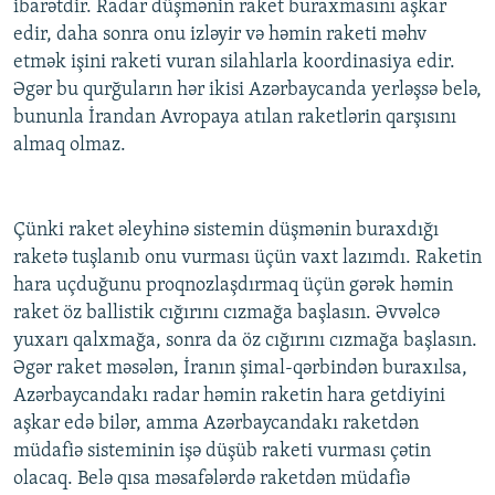
ibarətdir. Radar düşmənin raket buraxmasını aşkar
edir, daha sonra onu izləyir və həmin raketi məhv
etmək işini raketi vuran silahlarla koordinasiya edir.
Əgər bu qurğuların hər ikisi Azərbaycanda yerləşsə belə,
bununla İrandan Avropaya atılan raketlərin qarşısını
almaq olmaz.
Çünki raket əleyhinə sistemin düşmənin buraxdığı
raketə tuşlanıb onu vurması üçün vaxt lazımdı. Raketin
hara uçduğunu proqnozlaşdırmaq üçün gərək həmin
raket öz ballistik cığırını cızmağa başlasın. Əvvəlcə
yuxarı qalxmağa, sonra da öz cığırını cızmağa başlasın.
Əgər raket məsələn, İranın şimal-qərbindən buraxılsa,
Azərbaycandakı radar həmin raketin hara getdiyini
aşkar edə bilər, amma Azərbaycandakı raketdən
müdafiə sisteminin işə düşüb raketi vurması çətin
olacaq. Belə qısa məsafələrdə raketdən müdafiə