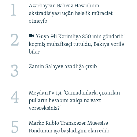
1
Azərbaycan Bəhruz Həsənlinin
ekstradisiyası üçün hələlik müraciət
etməyib
2
'Guya Əli Kərimliyə 850 min göndərib' –
keçmiş mühafizəçi tutuldu, Bakıya verilə
bilər
3
Zamin Salayev azadlığa çıxıb
4
MeydanTV işi: 'Çamadanlarla çıxarılan
pulların hesabını xalqa nə vaxt
verəcəksiniz?'
5
Marko Rubio Transxəzər Müəssisə
Fondunun işə başladığını elan edib