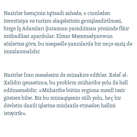
İNFOQRAFIKA
AZƏRBAYCAN ƏDƏBIYYATI KITABXANASI
MISSIYAMIZ
BIZI IZLƏ
Nazirlər həmçinin iqtisadi sahədə, o cümlədən
KARIKATURA
İSLAM VƏ DEMOKRATIYA
PEŞƏ ETIKASI VƏ JURNALISTIKA STANDARTLARIMIZ
investisiya və turizm əlaqələrinin genişləndirilməsi,
İZ - MƏDƏNIYYƏT PROQRAMI
MATERIALLARIMIZDAN ISTIFADƏ
birgə İş Adamları Şurasının yaradılması yönündə fikir
mübadiləsi aparıbılar. Elmar Məmmədyarovun
AZADLIQRADIOSU MOBIL TELEFONUNUZDA
RFE/RL-in bütün saytları
sözlərinə görə, bu məqsədlə yaxınlarda bir neçə saziş də
BIZIMLƏ ƏLAQƏ
imzalanmalıdır.
XƏBƏR BÜLLETENLƏRIMIZ
Nazirlər İran məsələsini də müzakirə ediblər. Xələf əl-
Xalidin qənaətincə, bu problem müharibə yolu ilə həll
edilməməlidir. «Müharibə bütün regiona mənfi təsir
göstərə bilər. Biz bu münaqişənin sülh yolu, heç bir
dövlətin daxili işlərinə müdaxilə etmədən həllini
istəyirik».