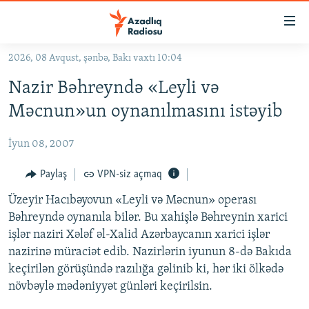
Keçid
linkləri
Əsas
2026, 08 Avqust, şənbə, Bakı vaxtı 10:04
məzmuna
GÜNDƏM
Nazir Bəhreyndə «Leyli və
qayıt
#İZAHLA
Əsas
Məcnun»un oynanılmasını istəyib
KORRUPSIOMETR
naviqasiyaya
qayıt
İyun 08, 2007
#ƏSLINDƏ
Axtarışa
FƏRQƏ BAX
Paylaş
VPN-siz açmaq
keç
QANUNI DOĞRU
Üzeyir Hacıbəyovun «Leyli və Məcnun» operası
Bəhreyndə oynanıla bilər. Bu xahişlə Bəhreynin xarici
ARAŞDIRMA
işlər naziri Xələf əl-Xalid Azərbaycanın xarici işlər
MULTIMEDIA
nazirinə müraciət edib. Nazirlərin iyunun 8-də Bakıda
keçirilən görüşündə razılığa gəlinib ki, hər iki ölkədə
RADIO ARXIV
VIDEO
növbəylə mədəniyyət günləri keçirilsin.
HAQQIMIZDA
FOTOQALEREYA
OXU ZALI