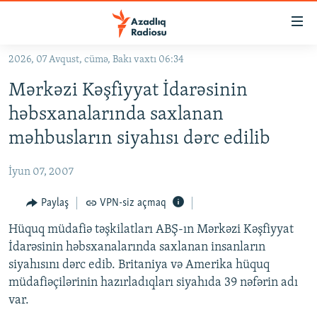
Keçid
linkləri
Əsas
2026, 07 Avqust, cümə, Bakı vaxtı 06:34
məzmuna
GÜNDƏM
Mərkəzi Kəşfiyyat İdarəsinin
qayıt
#İZAHLA
Əsas
həbsxanalarında saxlanan
KORRUPSIOMETR
naviqasiyaya
məhbusların siyahısı dərc edilib
qayıt
#ƏSLINDƏ
Axtarışa
İyun 07, 2007
FƏRQƏ BAX
keç
QANUNI DOĞRU
Paylaş
VPN-siz açmaq
ARAŞDIRMA
Hüquq müdafiə təşkilatları ABŞ-ın Mərkəzi Kəşfiyyat
İdarəsinin həbsxanalarında saxlanan insanların
MULTIMEDIA
siyahısını dərc edib. Britaniya və Amerika hüquq
RADIO ARXIV
VIDEO
müdafiəçilərinin hazırladıqları siyahıda 39 nəfərin adı
var.
HAQQIMIZDA
FOTOQALEREYA
OXU ZALI