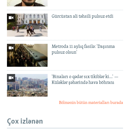
Gürcüstan ali təhsili pulsuz etdi
Metroda 11 aylıq fasilə: 'Daşınma
pulsuz olsun'
'Binaları o qədər sıx tikiblər ki...' —
Küləklər şəhərində hava böhranı
Bölmənin bütün materialları burada
Çox izlənən