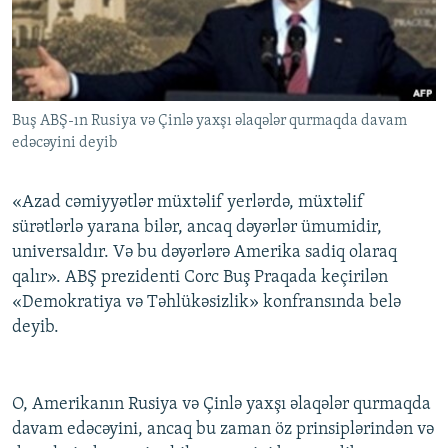
İNFOQRAFIKA
AZƏRBAYCAN ƏDƏBIYYATI KITABXANASI
MISSIYAMIZ
BIZI IZLƏ
KARIKATURA
İSLAM VƏ DEMOKRATIYA
PEŞƏ ETIKASI VƏ JURNALISTIKA STANDARTLARIMIZ
İZ - MƏDƏNIYYƏT PROQRAMI
MATERIALLARIMIZDAN ISTIFADƏ
Buş ABŞ-ın Rusiya və Çinlə yaxşı əlaqələr qurmaqda davam
AZADLIQRADIOSU MOBIL TELEFONUNUZDA
RFE/RL-in bütün saytları
edəcəyini deyib
BIZIMLƏ ƏLAQƏ
XƏBƏR BÜLLETENLƏRIMIZ
«Azad cəmiyyətlər müxtəlif yerlərdə, müxtəlif
sürətlərlə yarana bilər, ancaq dəyərlər ümumidir,
universaldır. Və bu dəyərlərə Amerika sadiq olaraq
qalır». ABŞ prezidenti Corc Buş Praqada keçirilən
«Demokratiya və Təhlükəsizlik» konfransında belə
deyib.
O, Amerikanın Rusiya və Çinlə yaxşı əlaqələr qurmaqda
davam edəcəyini, ancaq bu zaman öz prinsiplərindən və