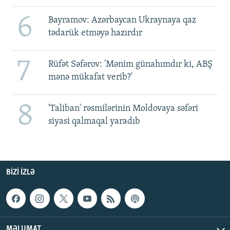
6
Bayramov: Azərbaycan Ukraynaya qaz
tədarük etməyə hazırdır
7
Rüfət Səfərov: 'Mənim günahımdır ki, ABŞ
mənə mükafat verib?'
8
'Taliban' rəsmilərinin Moldovaya səfəri
siyasi qalmaqal yaradıb
BIZI IZLƏ
MƏLUMAT