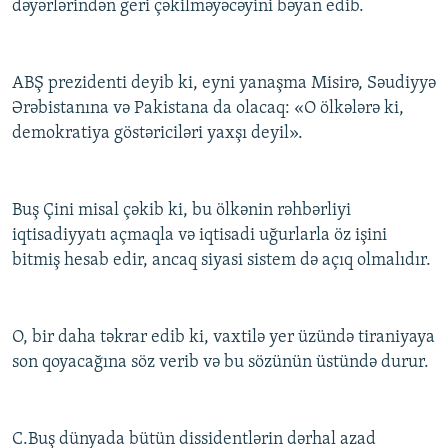
dəyərlərindən geri çəkilməyəcəyini bəyan edib.
ABŞ prezidenti deyib ki, eyni yanaşma Misirə, Səudiyyə
Ərəbistanına və Pakistana da olacaq: «O ölkələrə ki,
demokratiya göstəriciləri yaxşı deyil».
Buş Çini misal çəkib ki, bu ölkənin rəhbərliyi
iqtisadiyyatı açmaqla və iqtisadi uğurlarla öz işini
bitmiş hesab edir, ancaq siyasi sistem də açıq olmalıdır.
O, bir daha təkrar edib ki, vaxtilə yer üzündə tiraniyaya
son qoyacağına söz verib və bu sözünün üstündə durur.
C.Buş dünyada bütün dissidentlərin dərhal azad