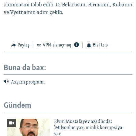
olunmasını tələb edib. O, Belarusun, Birmanın, Kubanın
və Vyetnamın adını çəkib.
Paylaş
VPN-siz açmaq
Bizi izlə
Buna da bax:
Axşam proqramı
Gündəm
Elvin Mustafayev azadlıqda:
'Milyonluq yox, minlik korrupsiya
var'