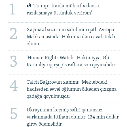
1
Tramp: 'İranla müharibədənsə,
razılaşmaya üstünlük verirəm'
2
Xaçmaz bazarının sahibinin qətli Avropa
Məhkəməsində: Hökumətdən cavab tələb
olunur
3
'Human Rights Watch': Hakimiyyət Əli
Kərimliyə qarşı pis rəftara son qoymalıdır
4
Taleh Bağırovun xanımı: 'Məktəbdəki
hadisədən əvvəl oğlumun ölkədən çıxışına
qadağa qoyulmuşdu'
5
Ukraynanın keçmiş səfiri qanunsuz
varlanmada ittiham olunur: 134 min dollar
girov ödəməlidir