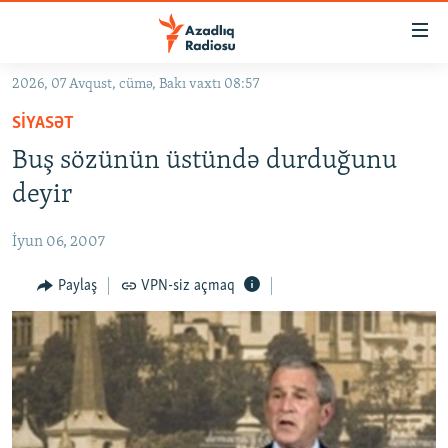
Keçid
linkləri
Əsas
2026, 07 Avqust, cümə, Bakı vaxtı 08:57
məzmuna
GÜNDƏM
SIYASƏT
qayıt
#İZAHLA
Əsas
Buş sözünün üstündə durduğunu
KORRUPSIOMETR
naviqasiyaya
deyir
qayıt
#ƏSLINDƏ
Axtarışa
İyun 06, 2007
FƏRQƏ BAX
keç
QANUNI DOĞRU
Paylaş
VPN-siz açmaq
ARAŞDIRMA
MULTIMEDIA
RADIO ARXIV
VIDEO
HAQQIMIZDA
FOTOQALEREYA
OXU ZALI