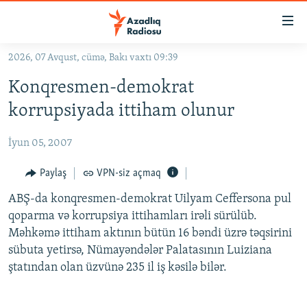
Keçid
linkləri
Əsas
2026, 07 Avqust, cümə, Bakı vaxtı 09:39
məzmuna
GÜNDƏM
Konqresmen-demokrat
qayıt
#İZAHLA
Əsas
korrupsiyada ittiham olunur
KORRUPSIOMETR
naviqasiyaya
qayıt
İyun 05, 2007
#ƏSLINDƏ
Axtarışa
FƏRQƏ BAX
Paylaş
VPN-siz açmaq
keç
QANUNI DOĞRU
ABŞ-da konqresmen-demokrat Uilyam Ceffersona pul
qoparma və korrupsiya ittihamları irəli sürülüb.
ARAŞDIRMA
Məhkəmə ittiham aktının bütün 16 bəndi üzrə təqsirini
MULTIMEDIA
sübuta yetirsə, Nümayəndələr Palatasının Luiziana
ştatından olan üzvünə 235 il iş kəsilə bilər.
RADIO ARXIV
VIDEO
HAQQIMIZDA
FOTOQALEREYA
OXU ZALI