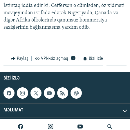
İstintaq iddia edir ki, Cefferson o cümlədən, öz xidməti
İNFOQRAFIKA
AZƏRBAYCAN ƏDƏBIYYATI KITABXANASI
MISSIYAMIZ
BIZI IZLƏ
mövqeyindən istifadə edərək Nigeriyada, Qanada və
KARIKATURA
İSLAM VƏ DEMOKRATIYA
PEŞƏ ETIKASI VƏ JURNALISTIKA STANDARTLARIMIZ
digər Afrika ölkələrində qanunsuz kommersiya
İZ - MƏDƏNIYYƏT PROQRAMI
MATERIALLARIMIZDAN ISTIFADƏ
sazişlərinin bağlanmasına yardım edib.
AZADLIQRADIOSU MOBIL TELEFONUNUZDA
RFE/RL-in bütün saytları
BIZIMLƏ ƏLAQƏ
XƏBƏR BÜLLETENLƏRIMIZ
Paylaş
VPN-siz açmaq
Bizi izlə
BIZI IZLƏ
MƏLUMAT
AzadlıqRadiosu © 2026 Inc. | Bütün hüquqlar qorunur