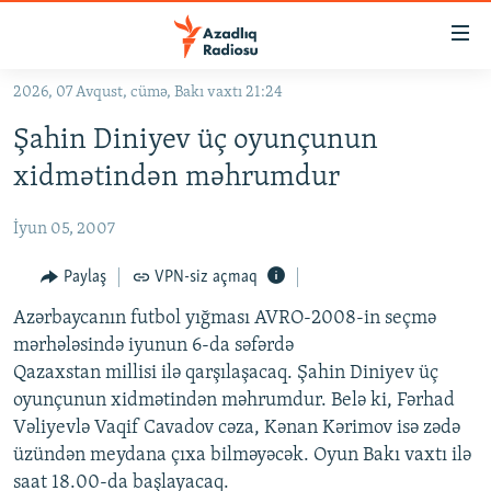
Keçid
linkləri
Əsas
2026, 07 Avqust, cümə, Bakı vaxtı 21:24
məzmuna
GÜNDƏM
Şahin Diniyev üç oyunçunun
qayıt
#İZAHLA
Əsas
xidmətindən məhrumdur
KORRUPSIOMETR
naviqasiyaya
qayıt
İyun 05, 2007
#ƏSLINDƏ
Axtarışa
FƏRQƏ BAX
Paylaş
VPN-siz açmaq
keç
QANUNI DOĞRU
Azərbaycanın futbol yığması AVRO-2008-in seçmə
mərhələsində iyunun 6-da səfərdə
ARAŞDIRMA
Qazaxstan millisi ilə qarşılaşacaq. Şahin Diniyev üç
MULTIMEDIA
oyunçunun xidmətindən məhrumdur. Belə ki, Fərhad
Vəliyevlə Vaqif Cavadov cəza, Kənan Kərimov isə zədə
RADIO ARXIV
VIDEO
üzündən meydana çıxa bilməyəcək. Oyun Bakı vaxtı ilə
HAQQIMIZDA
FOTOQALEREYA
OXU ZALI
saat 18.00-da başlayacaq.