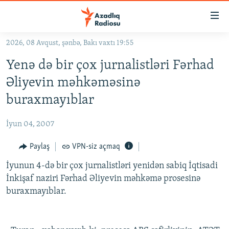
Keçid
linkləri
Əsas
2026, 08 Avqust, şənbə, Bakı vaxtı 19:55
məzmuna
GÜNDƏM
Yenə də bir çox jurnalistləri Fərhad
qayıt
#İZAHLA
Əsas
Əliyevin məhkəməsinə
KORRUPSIOMETR
naviqasiyaya
buraxmayıblar
qayıt
#ƏSLINDƏ
Axtarışa
İyun 04, 2007
FƏRQƏ BAX
keç
QANUNI DOĞRU
Paylaş
VPN-siz açmaq
ARAŞDIRMA
İyunun 4-də bir çox jurnalistləri yenidən sabiq İqtisadi
İnkişaf naziri Fərhad Əliyevin məhkəmə prosesinə
MULTIMEDIA
buraxmayıblar.
RADIO ARXIV
VIDEO
HAQQIMIZDA
FOTOQALEREYA
OXU ZALI