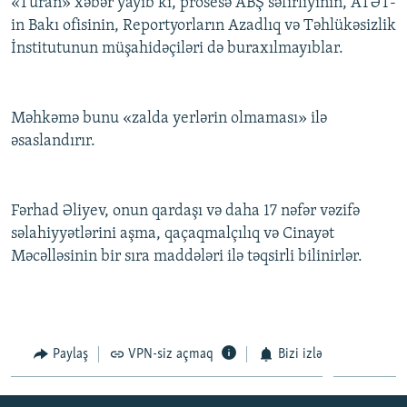
«Turan» xəbər yayıb ki, prosesə ABŞ səfirliyinin, ATƏT-
İNFOQRAFIKA
AZƏRBAYCAN ƏDƏBIYYATI KITABXANASI
MISSIYAMIZ
in Bakı ofisinin, Reportyorların Azadlıq və Təhlükəsizlik
BIZI IZLƏ
İnstitutunun müşahidəçiləri də buraxılmayıblar.
KARIKATURA
İSLAM VƏ DEMOKRATIYA
PEŞƏ ETIKASI VƏ JURNALISTIKA STANDARTLARIMIZ
İZ - MƏDƏNIYYƏT PROQRAMI
MATERIALLARIMIZDAN ISTIFADƏ
AZADLIQRADIOSU MOBIL TELEFONUNUZDA
RFE/RL-in bütün saytları
Məhkəmə bunu «zalda yerlərin olmaması» ilə
əsaslandırır.
BIZIMLƏ ƏLAQƏ
XƏBƏR BÜLLETENLƏRIMIZ
Fərhad Əliyev, onun qardaşı və daha 17 nəfər vəzifə
səlahiyyətlərini aşma, qaçaqmalçılıq və Cinayət
Məcəlləsinin bir sıra maddələri ilə təqsirli bilinirlər.
Paylaş
VPN-siz açmaq
Bizi izlə