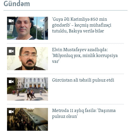
Gündəm
'Guya Əli Kərimliyə 850 min
göndərib' – keçmiş mühafizəçi
tutuldu, Bakıya verilə bilər
Elvin Mustafayev azadlıqda:
'Milyonluq yox, minlik korrupsiya
var'
Gürcüstan ali təhsili pulsuz etdi
Metroda 11 aylıq fasilə: 'Daşınma
pulsuz olsun'