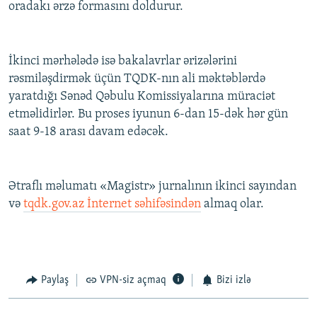
oradakı ərzə formasını doldurur.
İkinci mərhələdə isə bakalavrlar ərizələrini
rəsmiləşdirmək üçün TQDK-nın ali məktəblərdə
yaratdığı Sənəd Qəbulu Komissiyalarına müraciət
etməlidirlər. Bu proses iyunun 6-dan 15-dək hər gün
saat 9-18 arası davam edəcək.
Ətraflı məlumatı «Magistr» jurnalının ikinci sayından
və
tqdk.gov.az İnternet səhifəsindən
almaq olar.
Paylaş
VPN-siz açmaq
Bizi izlə