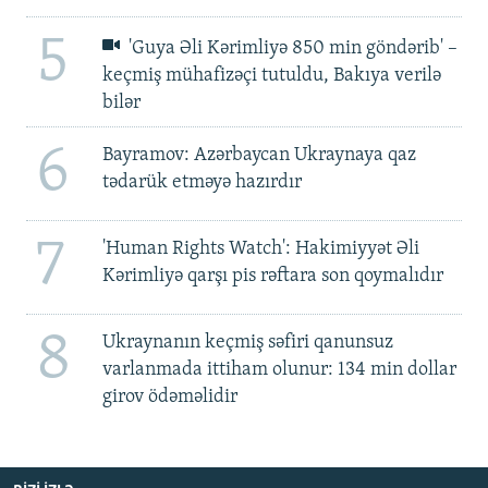
5
'Guya Əli Kərimliyə 850 min göndərib' –
keçmiş mühafizəçi tutuldu, Bakıya verilə
bilər
6
Bayramov: Azərbaycan Ukraynaya qaz
tədarük etməyə hazırdır
7
'Human Rights Watch': Hakimiyyət Əli
Kərimliyə qarşı pis rəftara son qoymalıdır
8
Ukraynanın keçmiş səfiri qanunsuz
varlanmada ittiham olunur: 134 min dollar
girov ödəməlidir