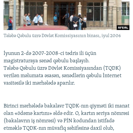
İNFOQRAFIKA
AZƏRBAYCAN ƏDƏBIYYATI KITABXANASI
MISSIYAMIZ
BIZI IZLƏ
KARIKATURA
İSLAM VƏ DEMOKRATIYA
PEŞƏ ETIKASI VƏ JURNALISTIKA STANDARTLARIMIZ
İZ - MƏDƏNIYYƏT PROQRAMI
MATERIALLARIMIZDAN ISTIFADƏ
Tələbə Qəbulu üzrə Dövlət Komissiyasının binası, iyul 2006
AZADLIQRADIOSU MOBIL TELEFONUNUZDA
RFE/RL-in bütün saytları
BIZIMLƏ ƏLAQƏ
İyunun 2-də 2007-2008-ci tədris ili üçün
XƏBƏR BÜLLETENLƏRIMIZ
magistraturaya sənəd qəbulu başlayıb.
Tələbə Qəbulu üzrə Dövlət Komissiyasından (TQDK)
verilən məlumata əsasən, sənədlərin qəbulu İnternet
vasitəsilə iki mərhələdə aparılır.
Birinci mərhələdə bakalavr TQDK-nın qiyməti iki manat
olan «ödəmə kartını» əldə edir. O, kartın seriya nömrəsi
(bakalavrın iş nömrəsi) və PİN kodundan istifadə
etməklə TQDK-nın müvafiq səhifəsinə daxil olub,