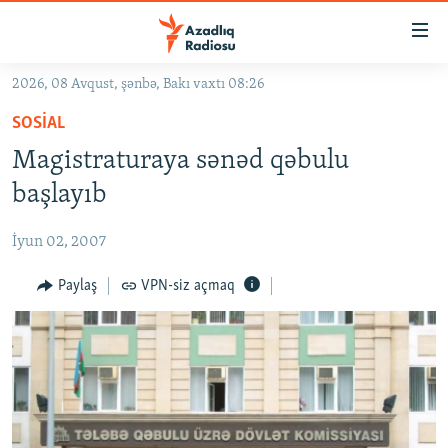
Keçid
linkləri
Əsas
2026, 08 Avqust, şənbə, Bakı vaxtı 08:26
məzmuna
GÜNDƏM
SOSIAL
qayıt
#İZAHLA
Əsas
Magistraturaya sənəd qəbulu
KORRUPSIOMETR
naviqasiyaya
başlayıb
qayıt
#ƏSLINDƏ
Axtarışa
İyun 02, 2007
FƏRQƏ BAX
keç
QANUNI DOĞRU
Paylaş
VPN-siz açmaq
ARAŞDIRMA
MULTIMEDIA
RADIO ARXIV
VIDEO
HAQQIMIZDA
FOTOQALEREYA
OXU ZALI