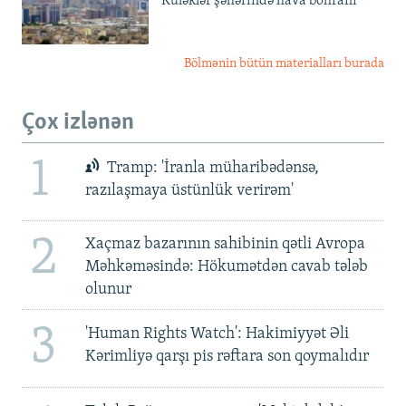
Küləklər şəhərində hava böhranı
Bölmənin bütün materialları burada
Çox izlənən
1
Tramp: 'İranla müharibədənsə,
razılaşmaya üstünlük verirəm'
2
Xaçmaz bazarının sahibinin qətli Avropa
Məhkəməsində: Hökumətdən cavab tələb
olunur
3
'Human Rights Watch': Hakimiyyət Əli
Kərimliyə qarşı pis rəftara son qoymalıdır