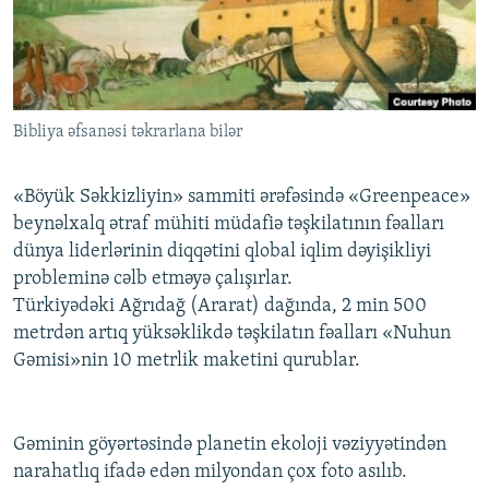
İNFOQRAFIKA
AZƏRBAYCAN ƏDƏBIYYATI KITABXANASI
MISSIYAMIZ
BIZI IZLƏ
KARIKATURA
İSLAM VƏ DEMOKRATIYA
PEŞƏ ETIKASI VƏ JURNALISTIKA STANDARTLARIMIZ
İZ - MƏDƏNIYYƏT PROQRAMI
MATERIALLARIMIZDAN ISTIFADƏ
Bibliya əfsanəsi təkrarlana bilər
AZADLIQRADIOSU MOBIL TELEFONUNUZDA
RFE/RL-in bütün saytları
BIZIMLƏ ƏLAQƏ
«Böyük Səkkizliyin» sammiti ərəfəsində «Greenpeace»
XƏBƏR BÜLLETENLƏRIMIZ
beynəlxalq ətraf mühiti müdafiə təşkilatının fəalları
dünya liderlərinin diqqətini qlobal iqlim dəyişikliyi
probleminə cəlb etməyə çalışırlar.
Türkiyədəki Ağrıdağ (Ararat) dağında, 2 min 500
metrdən artıq yüksəklikdə təşkilatın fəalları «Nuhun
Gəmisi»nin 10 metrlik maketini qurublar.
Gəminin göyərtəsində planetin ekoloji vəziyyətindən
narahatlıq ifadə edən milyondan çox foto asılıb.