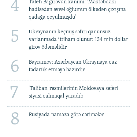
4
Taleh Bağırovun xanımı: 'Məktəbdəki
hadisədən əvvəl oğlumun ölkədən çıxışına
qadağa qoyulmuşdu'
5
Ukraynanın keçmiş səfiri qanunsuz
varlanmada ittiham olunur: 134 min dollar
girov ödəməlidir
6
Bayramov: Azərbaycan Ukraynaya qaz
tədarük etməyə hazırdır
7
'Taliban' rəsmilərinin Moldovaya səfəri
siyasi qalmaqal yaradıb
8
Rusiyada namaza görə cərimələr