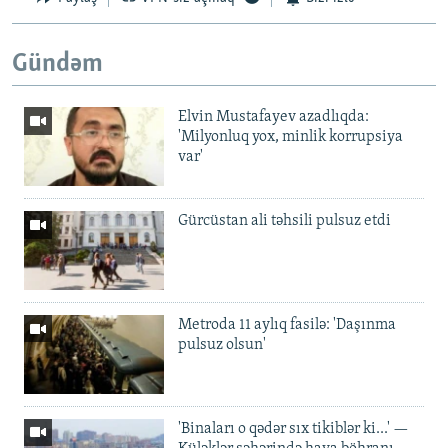
Gündəm
Elvin Mustafayev azadlıqda:
'Milyonluq yox, minlik korrupsiya
var'
Gürcüstan ali təhsili pulsuz etdi
Metroda 11 aylıq fasilə: 'Daşınma
pulsuz olsun'
'Binaları o qədər sıx tikiblər ki...' —