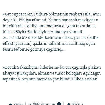
«Greenpeace»in Türkiyə bölməsinin rəhbəri Hilal Atıcı
deyir ki, Bibliya əfsanəsi, Nuhun hər canlı məxluqdan
bir cütü xilas etdiyi ümumdünya daşqını təkrarlana
bilər: «Böyük Səkkizliyin» Almaniya sammiti
ərəfəsində biz ölkə liderlərini atmosferə parnik (istilik
effekti yaradan) qazların tullantısını azaltmaq üçün
təsirli tədbirlər görməyə çağırırıq».
«Böyük Səkkizliyin» liderlərinə bu cür çağırışla plakatı
aksiya iştirakçıları, alman və türk ekoloqları Ağrıdağın
təpəsində, beş min metrdən çox hündürlükdə asıblar.
Paylaş
VPN-siz açmaq
Bizi izlə