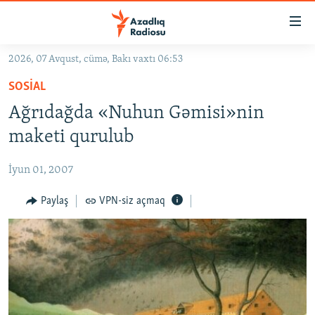
Keçid
linkləri
Əsas
2026, 07 Avqust, cümə, Bakı vaxtı 06:53
məzmuna
GÜNDƏM
SOSIAL
qayıt
#İZAHLA
Əsas
Ağrıdağda «Nuhun Gəmisi»nin
KORRUPSIOMETR
naviqasiyaya
maketi qurulub
qayıt
#ƏSLINDƏ
Axtarışa
İyun 01, 2007
FƏRQƏ BAX
keç
QANUNI DOĞRU
Paylaş
VPN-siz açmaq
ARAŞDIRMA
MULTIMEDIA
RADIO ARXIV
VIDEO
HAQQIMIZDA
FOTOQALEREYA
OXU ZALI