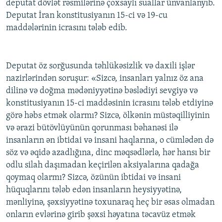
deputat dövlət rəsmilərinə çoxsaylı suallar ünvanlanyıb.
Deputat İran konstitusiyanın 15-ci və 19-cu
maddələrinin icrasını tələb edib.
Deputat öz sorğusunda təhlükəsizlik və daxili işlər
nazirlərindən soruşur: «Sizcə, insanları yalnız öz ana
dilinə və doğma mədəniyyətinə bəslədiyi sevgiyə və
konstitusiyanın 15-ci maddəsinin icrasını tələb etdiyinə
görə həbs etmək olarmı? Sizcə, ölkənin müstəqilliyinin
və ərazi bütövlüyünün qorunması bəhanəsi ilə
insanların ən ibtidai və insani haqlarına, o cümlədən də
söz və əqidə azadlığına, dinc məqsədlərlə, hər hansı bir
odlu silah daşımadan keçirilən aksiyalarına qadağa
qoymaq olarmı? Sizcə, özünün ibtidai və insani
hüquqlarını tələb edən insanların heysiyyətinə,
mənliyinə, şəxsiyyətinə toxunaraq heç bir əsas olmadan
onların evlərinə girib şəxsi həyatına təcavüz etmək