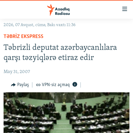
Keçid
linkləri
Əsas
2026, 07 Avqust, cümə, Bakı vaxtı 11:36
məzmuna
GÜNDƏM
TƏBRIZ EKSPRESS
qayıt
#İZAHLA
Əsas
Təbrizli deputat azərbaycanlılara
KORRUPSIOMETR
naviqasiyaya
qarşı təzyiqlərə etiraz edir
qayıt
#ƏSLINDƏ
Axtarışa
May 31, 2007
FƏRQƏ BAX
keç
QANUNI DOĞRU
Paylaş
VPN-siz açmaq
ARAŞDIRMA
MULTIMEDIA
RADIO ARXIV
VIDEO
HAQQIMIZDA
FOTOQALEREYA
OXU ZALI