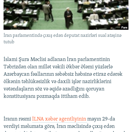
İNFOQRAFIKA
AZƏRBAYCAN ƏDƏBIYYATI KITABXANASI
MISSIYAMIZ
BIZI IZLƏ
KARIKATURA
İSLAM VƏ DEMOKRATIYA
PEŞƏ ETIKASI VƏ JURNALISTIKA STANDARTLARIMIZ
İZ - MƏDƏNIYYƏT PROQRAMI
MATERIALLARIMIZDAN ISTIFADƏ
İran parlamentində çıxış edən deputat nazirləri sual atəşinə
AZADLIQRADIOSU MOBIL TELEFONUNUZDA
RFE/RL-in bütün saytları
tutub
BIZIMLƏ ƏLAQƏ
XƏBƏR BÜLLETENLƏRIMIZ
İslami Şura Məclisi adlanan İran parlamentinin
Təbrizdən olan millət vəkili Əkbər Ələmi yüzlərlə
Azərbaycan fəallarının səbəbsiz həbsinə etiraz edərək
ölkənin təhlükəsizlik və daxili işlər nazirliklərini
vətəndaşların söz və əqidə azadlığını qoruyan
konstitusiyanı pozmaqda ittiham edib.
İranın rəsmi
İLNA xəbər agentliyinin
mayın 29-da
verdiyi məlumata görə, İran məclisində çıxış edən