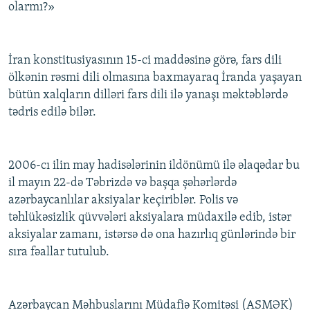
olarmı?»
İran konstitusiyasının 15-ci maddəsinə görə, fars dili
ölkənin rəsmi dili olmasına baxmayaraq İranda yaşayan
bütün xalqların dilləri fars dili ilə yanaşı məktəblərdə
tədris edilə bilər.
2006-cı ilin may hadisələrinin ildönümü ilə əlaqədar bu
il mayın 22-də Təbrizdə və başqa şəhərlərdə
azərbaycanlılar aksiyalar keçiriblər. Polis və
təhlükəsizlik qüvvələri aksiyalara müdaxilə edib, istər
aksiyalar zamanı, istərsə də ona hazırlıq günlərində bir
sıra fəallar tutulub.
Azərbaycan Məhbuslarını Müdafiə Komitəsi (ASMƏK)