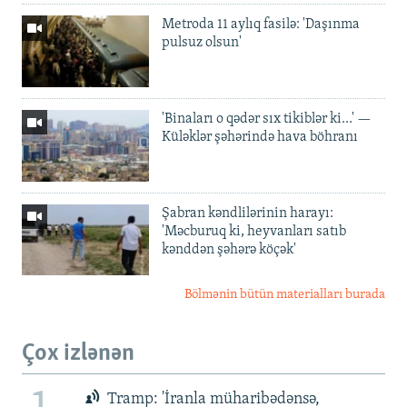
Metroda 11 aylıq fasilə: 'Daşınma
pulsuz olsun'
'Binaları o qədər sıx tikiblər ki...' —
Küləklər şəhərində hava böhranı
Şabran kəndlilərinin harayı:
'Məcburuq ki, heyvanları satıb
kənddən şəhərə köçək'
Bölmənin bütün materialları burada
Çox izlənən
Tramp: 'İranla müharibədənsə,