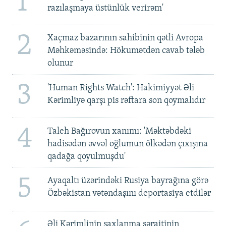
1
razılaşmaya üstünlük verirəm'
2
Xaçmaz bazarının sahibinin qətli Avropa
Məhkəməsində: Hökumətdən cavab tələb
olunur
3
'Human Rights Watch': Hakimiyyət Əli
Kərimliyə qarşı pis rəftara son qoymalıdır
4
Taleh Bağırovun xanımı: 'Məktəbdəki
hadisədən əvvəl oğlumun ölkədən çıxışına
qadağa qoyulmuşdu'
5
Ayaqaltı üzərindəki Rusiya bayrağına görə
Özbəkistan vətəndaşını deportasiya etdilər
Əli Kərimlinin saxlanma şəraitinin