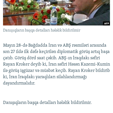
İNFOQRAFIKA
AZƏRBAYCAN ƏDƏBIYYATI KITABXANASI
MISSIYAMIZ
BIZI IZLƏ
KARIKATURA
İSLAM VƏ DEMOKRATIYA
PEŞƏ ETIKASI VƏ JURNALISTIKA STANDARTLARIMIZ
İZ - MƏDƏNIYYƏT PROQRAMI
MATERIALLARIMIZDAN ISTIFADƏ
Danışıqların başqa detalları hələlik bildirilmir
AZADLIQRADIOSU MOBIL TELEFONUNUZDA
RFE/RL-in bütün saytları
BIZIMLƏ ƏLAQƏ
Mayın 28-də Bağdadda İran və ABŞ rəsmiləri arasında
XƏBƏR BÜLLETENLƏRIMIZ
son 27 ildə ilk dəfə keçirilən diplomatik görüş artıq başa
çatıb. Görüş dörd saat çəkib. ABŞ-ın İraqdakı səfiri
Rayan Kroker deyib ki, İran səfiri Həsən Kazemi-Kumin
ilə görüş işgüzar və müsbət keçib. Rayan Kroker bildirib
ki, İran İraqdakı yaraqlıları silahlandırmağı
dayandırmalıdır.
Danışıqların başqa detalları hələlik bildirilmir.