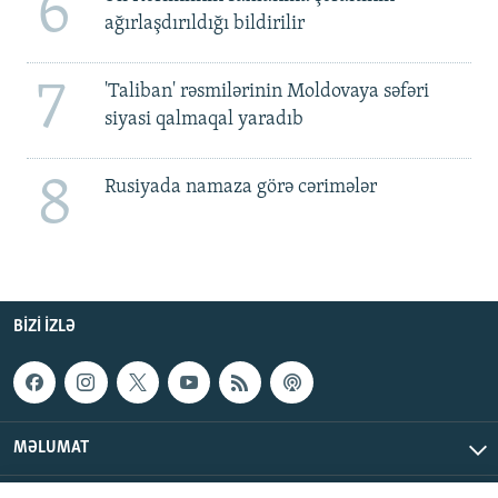
6
ağırlaşdırıldığı bildirilir
7
'Taliban' rəsmilərinin Moldovaya səfəri
siyasi qalmaqal yaradıb
8
Rusiyada namaza görə cərimələr
BIZI IZLƏ
MƏLUMAT