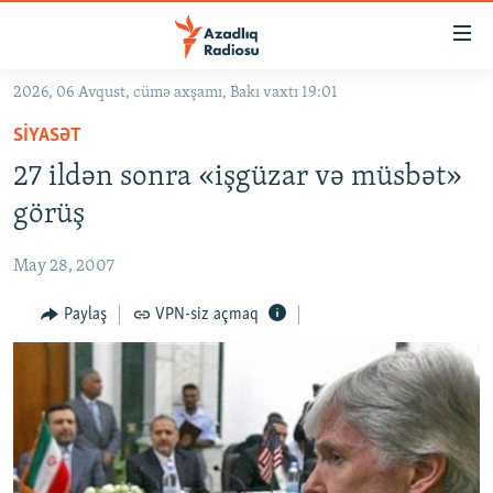
Keçid
linkləri
Əsas
2026, 06 Avqust, cümə axşamı, Bakı vaxtı 19:01
məzmuna
GÜNDƏM
SIYASƏT
qayıt
#İZAHLA
Əsas
27 ildən sonra «işgüzar və müsbət»
KORRUPSIOMETR
naviqasiyaya
görüş
qayıt
#ƏSLINDƏ
Axtarışa
May 28, 2007
FƏRQƏ BAX
keç
QANUNI DOĞRU
Paylaş
VPN-siz açmaq
ARAŞDIRMA
MULTIMEDIA
RADIO ARXIV
VIDEO
HAQQIMIZDA
FOTOQALEREYA
OXU ZALI