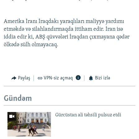
Amerika İranı İraqdakı yaraqlıları maliyyə yardımı
etməkdə və silahlandırmaqda ittiham edir. İran isə
iddia edir ki, ABŞ qüvvələri İraqdan çıxmayana qədər
ölkədə sülh olmayacaq.
Paylaş
VPN-siz açmaq
Bizi izlə
Gündəm
Gürcüstan ali təhsili pulsuz etdi