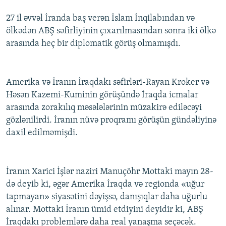
27 il əvvəl İranda baş verən İslam İnqilabından və
ölkədən ABŞ səfirliyinin çıxarılmasından sonra iki ölkə
arasında heç bir diplomatik görüş olmamışdı.
Amerika və İranın İraqdakı səfirləri-Rayan Kroker və
Həsən Kazemi-Kuminin görüşündə İraqda icmalar
arasında zorakılıq məsələlərinin müzakirə ediləcəyi
gözlənilirdi. İranın nüvə proqramı görüşün gündəliyinə
daxil edilməmişdi.
İranın Xarici İşlər naziri Manuçöhr Mottaki mayın 28-
də deyib ki, əgər Amerika İraqda və regionda «uğur
tapmayan» siyasətini dəyişsə, danışıqlar daha uğurlu
alınar. Mottaki İranın ümid etdiyini deyidir ki, ABŞ
İraqdakı problemlərə daha real yanaşma seçəcək.