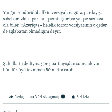
Yanğın söndürülüb. İlkin versiyalara görə, partlayışa
səbəb ərazidə aparılan qazıntı işləri və ya qaz sızması
ola bilər. «Azəriqaz» hələlik terror versiyasının o qədər
də ağlabatan olmadığını deyir.
Şahidlərin dediyinə görə, partlayışdan sonra alovun
hündürlüyü təxminən 50 metrə çatıb.
Paylaş
VPN-siz açmaq
Bizi izlə