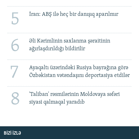
5
İran: ABŞ ilə heç bir danışıq aparılmır
6
Əli Kərimlinin saxlanma şəraitinin
ağırlaşdırıldığı bildirilir
7
Ayaqaltı üzərindəki Rusiya bayrağına görə
Özbəkistan vətəndaşını deportasiya etdilər
8
'Taliban' rəsmilərinin Moldovaya səfəri
siyasi qalmaqal yaradıb
BIZI IZLƏ