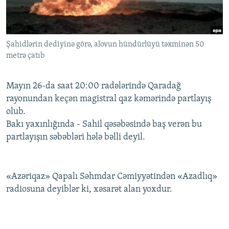
İNFOQRAFIKA
AZƏRBAYCAN ƏDƏBIYYATI KITABXANASI
MISSIYAMIZ
BIZI IZLƏ
KARIKATURA
İSLAM VƏ DEMOKRATIYA
PEŞƏ ETIKASI VƏ JURNALISTIKA STANDARTLARIMIZ
Şahidlərin dediyinə görə, alovun hündürlüyü təxminən 50
İZ - MƏDƏNIYYƏT PROQRAMI
MATERIALLARIMIZDAN ISTIFADƏ
metrə çatıb
AZADLIQRADIOSU MOBIL TELEFONUNUZDA
RFE/RL-in bütün saytları
BIZIMLƏ ƏLAQƏ
Mayın 26-da saat 20:00 radələrində Qaradağ
rayonundan keçən magistral qaz kəmərində partlayış
XƏBƏR BÜLLETENLƏRIMIZ
olub.
Bakı yaxınlığında - Sahil qəsəbəsində baş verən bu
partlayışın səbəbləri hələ bəlli deyil.
«Azəriqaz» Qapalı Səhmdar Cəmiyyətindən «Azadlıq»
radiosuna deyiblər ki, xəsarət alan yoxdur.