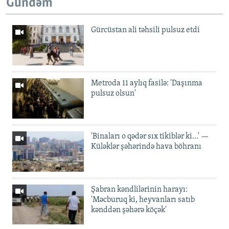
Gündəm
Gürcüstan ali təhsili pulsuz etdi
Metroda 11 aylıq fasilə: 'Daşınma
pulsuz olsun'
'Binaları o qədər sıx tikiblər ki...' —
Küləklər şəhərində hava böhranı
Şabran kəndlilərinin harayı:
'Məcburuq ki, heyvanları satıb
kənddən şəhərə köçək'