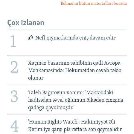
Bölmənin bütün materialları burada
Çox izlənən
1
Neft qiymətlərində eniş davam edir
2
Xaçmaz bazarının sahibinin qətli Avropa
Məhkəməsində: Hökumətdən cavab tələb
olunur
3
Taleh Bağırovun xanımı: 'Məktəbdəki
hadisədən əvvəl oğlumun ölkədən çıxışına
qadağa qoyulmuşdu'
4
'Human Rights Watch': Hakimiyyət Əli
Kərimliyə qarşı pis rəftara son qoymalıdır