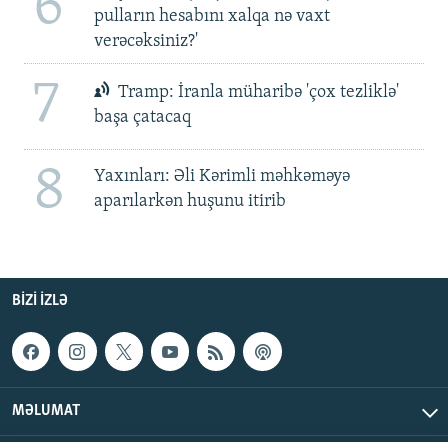
6
pulların hesabını xalqa nə vaxt
verəcəksiniz?'
7
Tramp: İranla müharibə 'çox tezliklə'
başa çatacaq
8
Yaxınları: Əli Kərimli məhkəməyə
aparılarkən huşunu itirib
BIZI IZLƏ
MƏLUMAT