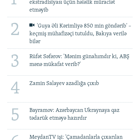
ekstradisiyası üçün hələlik müraciət
etməyib
2
'Guya Əli Kərimliyə 850 min göndərib' –
keçmiş mühafizəçi tutuldu, Bakıya verilə
bilər
3
Rüfət Səfərov: 'Mənim günahımdır ki, ABŞ
mənə mükafat verib?'
4
Zamin Salayev azadlığa çıxıb
5
Bayramov: Azərbaycan Ukraynaya qaz
tədarük etməyə hazırdır
MeydanTV işi: 'Çamadanlarla çıxarılan