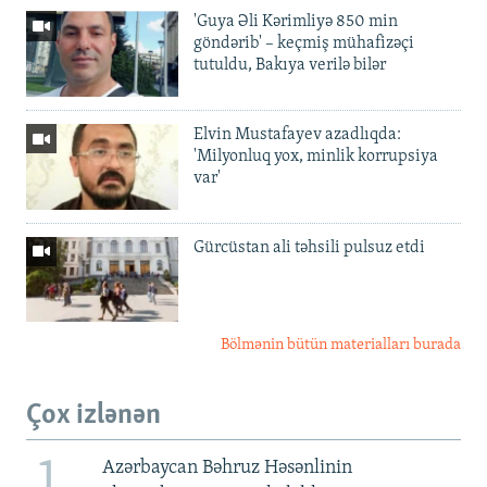
'Guya Əli Kərimliyə 850 min
göndərib' – keçmiş mühafizəçi
tutuldu, Bakıya verilə bilər
Elvin Mustafayev azadlıqda:
'Milyonluq yox, minlik korrupsiya
var'
Gürcüstan ali təhsili pulsuz etdi
Bölmənin bütün materialları burada
Çox izlənən
1
Azərbaycan Bəhruz Həsənlinin