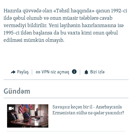
Hazırda qüvvədə olan «Təhsil haqqında» qanun 1992-ci
ildə qəbul olunub və onun müasir tələblərə cavab
vermədiyi bildirilir. Yeni layihənin hazırlanmasına isə
1995-ci ildən başlansa da bu vaxta kimi onun qəbul
edilməsi mümkün olmayıb.
Paylaş
VPN-siz açmaq
Bizi izlə
Gündəm
Savaşsız keçən bir il - Azərbaycanla
Ermənistan sülhə nə qədər yaxındır?