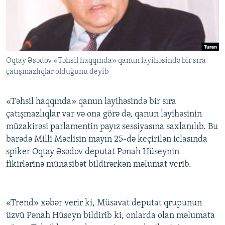
İNFOQRAFIKA
AZƏRBAYCAN ƏDƏBIYYATI KITABXANASI
MISSIYAMIZ
BIZI IZLƏ
KARIKATURA
İSLAM VƏ DEMOKRATIYA
PEŞƏ ETIKASI VƏ JURNALISTIKA STANDARTLARIMIZ
İZ - MƏDƏNIYYƏT PROQRAMI
MATERIALLARIMIZDAN ISTIFADƏ
Oqtay Əsədov «Təhsil haqqında» qanun layihəsində bir sıra
AZADLIQRADIOSU MOBIL TELEFONUNUZDA
RFE/RL-in bütün saytları
çatışmazlıqlar olduğunu deyib
BIZIMLƏ ƏLAQƏ
XƏBƏR BÜLLETENLƏRIMIZ
«Təhsil haqqında» qanun layihəsində bir sıra
çatışmazlıqlar var və ona görə də, qanun layihəsinin
müzakirəsi parlamentin payız sessiyasına saxlanılıb. Bu
barədə Milli Məclisin mayın 25-də keçirilən iclasında
spiker Oqtay Əsədov deputat Pənah Hüseynin
fikirlərinə münasibət bildirərkən məlumat verib.
«Trend» xəbər verir ki, Müsavat deputat qrupunun
üzvü Pənah Hüseyn bildirib ki, onlarda olan məlumata