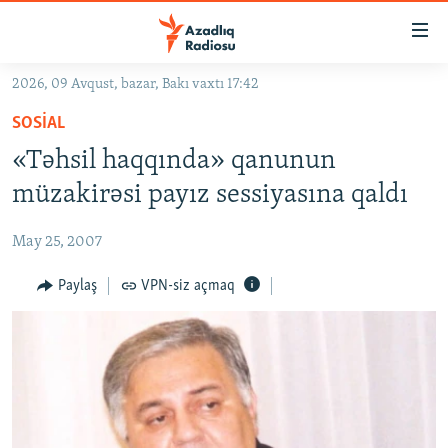
Keçid
linkləri
Əsas
2026, 09 Avqust, bazar, Bakı vaxtı 17:42
məzmuna
GÜNDƏM
SOSIAL
qayıt
#İZAHLA
Əsas
«Təhsil haqqında» qanunun
KORRUPSIOMETR
naviqasiyaya
müzakirəsi payız sessiyasına qaldı
qayıt
#ƏSLINDƏ
Axtarışa
May 25, 2007
FƏRQƏ BAX
keç
QANUNI DOĞRU
Paylaş
VPN-siz açmaq
ARAŞDIRMA
MULTIMEDIA
RADIO ARXIV
VIDEO
HAQQIMIZDA
FOTOQALEREYA
OXU ZALI