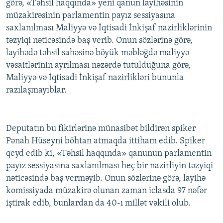
görə, «Təhsil haqqında» yeni qanun layihəsinin
müzakirəsinin parlamentin payız sessiyasına
saxlanılması Maliyyə və İqtisadi İnkişaf nazirliklərinin
təzyiqi nəticəsində baş verib. Onun sözlərinə görə,
layihədə təhsil sahəsinə böyük məbləğdə maliyyə
vəsaitlərinin ayrılması nəzərdə tutulduğuna görə,
Maliyyə və İqtisadi İnkişaf nazirlikləri bununla
razılaşmayıblar.
Deputatın bu fikirlərinə münasibət bildirən spiker
Pənah Hüseyni böhtan atmaqda ittiham edib. Spiker
qeyd edib ki, «Təhsil haqqında» qanunun parlamentin
payız sessiyasına saxlanılması heç bir nazirliyin təzyiqi
nəticəsində baş verməyib. Onun sözlərinə görə, layihə
komissiyada müzakirə olunan zaman iclasda 97 nəfər
iştirak edib, bunlardan da 40-ı millət vəkili olub.