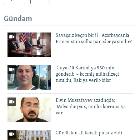
Gündəm
Savaşsız keçən bir il - Azərbaycanla
Ermənistan sülhə nə qədər yaxındır?
'Guya Əli Kərimliyə 850 min
göndərib' – keçmiş mühafizəçi
tutuldu, Bakıya verilə bilər
Elvin Mustafayev azadlıqda:
'Milyonluq yox, minlik korrupsiya
var'
Gürcüstan ali təhsili pulsuz etdi