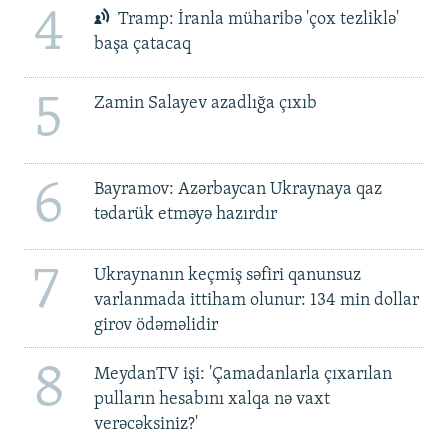
4
Tramp: İranla müharibə 'çox tezliklə'
başa çatacaq
5
Zamin Salayev azadlığa çıxıb
6
Bayramov: Azərbaycan Ukraynaya qaz
tədarük etməyə hazırdır
7
Ukraynanın keçmiş səfiri qanunsuz
varlanmada ittiham olunur: 134 min dollar
girov ödəməlidir
8
MeydanTV işi: 'Çamadanlarla çıxarılan
pulların hesabını xalqa nə vaxt
verəcəksiniz?'