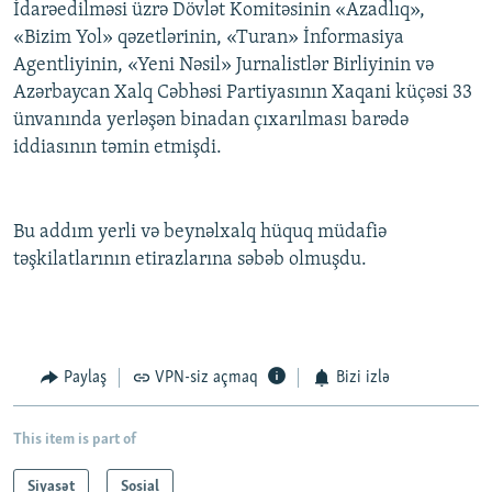
İdarəedilməsi üzrə Dövlət Komitəsinin «Azadlıq»,
«Bizim Yol» qəzetlərinin, «Turan» İnformasiya
Agentliyinin, «Yeni Nəsil» Jurnalistlər Birliyinin və
Azərbaycan Xalq Cəbhəsi Partiyasının Xaqani küçəsi 33
ünvanında yerləşən binadan çıxarılması barədə
iddiasının təmin etmişdi.
Bu addım yerli və beynəlxalq hüquq müdafiə
təşkilatlarının etirazlarına səbəb olmuşdu.
Paylaş
VPN-siz açmaq
Bizi izlə
This item is part of
Siyasət
Sosial