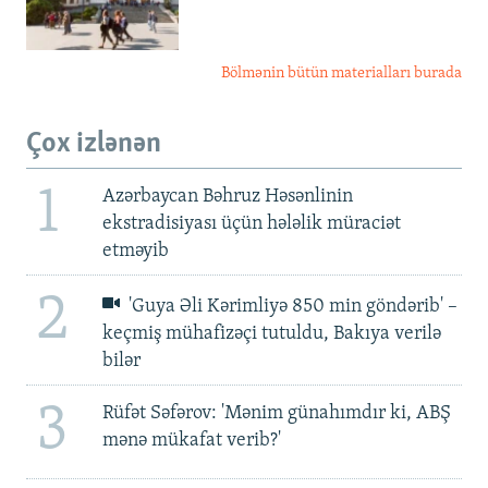
Bölmənin bütün materialları burada
Çox izlənən
1
Azərbaycan Bəhruz Həsənlinin
ekstradisiyası üçün hələlik müraciət
etməyib
2
'Guya Əli Kərimliyə 850 min göndərib' –
keçmiş mühafizəçi tutuldu, Bakıya verilə
bilər
3
Rüfət Səfərov: 'Mənim günahımdır ki, ABŞ
mənə mükafat verib?'