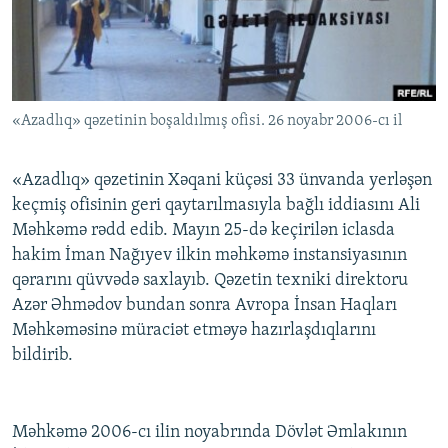
İNFOQRAFIKA
AZƏRBAYCAN ƏDƏBIYYATI KITABXANASI
MISSIYAMIZ
BIZI IZLƏ
KARIKATURA
İSLAM VƏ DEMOKRATIYA
PEŞƏ ETIKASI VƏ JURNALISTIKA STANDARTLARIMIZ
İZ - MƏDƏNIYYƏT PROQRAMI
MATERIALLARIMIZDAN ISTIFADƏ
«Azadlıq» qəzetinin boşaldılmış ofisi. 26 noyabr 2006-cı il
AZADLIQRADIOSU MOBIL TELEFONUNUZDA
RFE/RL-in bütün saytları
BIZIMLƏ ƏLAQƏ
«Azadlıq» qəzetinin Xəqani küçəsi 33 ünvanda yerləşən
XƏBƏR BÜLLETENLƏRIMIZ
keçmiş ofisinin geri qaytarılmasıyla bağlı iddiasını Ali
Məhkəmə rədd edib. Mayın 25-də keçirilən iclasda
hakim İman Nağıyev ilkin məhkəmə instansiyasının
qərarını qüvvədə saxlayıb. Qəzetin texniki direktoru
Azər Əhmədov bundan sonra Avropa İnsan Haqları
Məhkəməsinə müraciət etməyə hazırlaşdıqlarını
bildirib.
Məhkəmə 2006-cı ilin noyabrında Dövlət Əmlakının