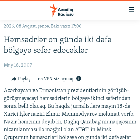
Keçid
linkləri
Əsas
2026, 08 Avqust, şənbə, Bakı vaxtı 17:06
məzmuna
GÜNDƏM
Həmsədrlər on gündə iki dəfə
qayıt
#İZAHLA
Əsas
bölgəyə səfər edəcəklər
KORRUPSIOMETR
naviqasiyaya
qayıt
May 18, 2007
#ƏSLINDƏ
Axtarışa
FƏRQƏ BAX
Paylaş
VPN-siz açmaq
keç
QANUNI DOĞRU
Azərbaycan və Ermənistan prezidentlərinin görüşüb-
görüşməyəcəyi həmsədrlərin bölgəyə ikinci səfərindən
ARAŞDIRMA
sonra bəlli olacaq. Bu haqda jurnalistlərə mayın 18-də
MULTIMEDIA
Xarici İşlər naziri Elmar Məmmədyarov məlumat verib.
Nazir həmçinin deyib ki, Dağlıq Qarabağ münaqişəsinin
RADIO ARXIV
VIDEO
nizamlanması ilə məşğul olan ATƏT-in Minsk
HAQQIMIZDA
FOTOQALEREYA
OXU ZALI
Qrupunun həmsədrləri bölgəyə on gündə iki dəfə səfər