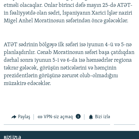
etməli olacaqlar. Onlar birinci dəfə mayın 25-də ATƏT-
İNFOQRAFIKA
AZƏRBAYCAN ƏDƏBIYYATI KITABXANASI
MISSIYAMIZ
BIZI IZLƏ
in fəaliyyətdə olan sədri, İspaniyanın Xarici İşlər naziri
KARIKATURA
İSLAM VƏ DEMOKRATIYA
PEŞƏ ETIKASI VƏ JURNALISTIKA STANDARTLARIMIZ
Migel Anhel Moratinosun səfərindən öncə gələcəklər.
İZ - MƏDƏNIYYƏT PROQRAMI
MATERIALLARIMIZDAN ISTIFADƏ
AZADLIQRADIOSU MOBIL TELEFONUNUZDA
RFE/RL-in bütün saytları
ATƏT sədrinin bölgəyə ilk səfəri isə iyunun 4-ü və 5-nə
BIZIMLƏ ƏLAQƏ
planlaşdırılır. Cənab Moratinosun səfəri başa çatdıqdan
dərhal sonra iyunun 5-i və 6-da isə həmsədrlər regiona
XƏBƏR BÜLLETENLƏRIMIZ
təkrar gələcək, görüşün nəticələrini və həmçinin
prezidentlərin görüşünə zərurət olub-olmadığını
müzakirə edəcəklər.
Paylaş
VPN-siz açmaq
Bizi izlə
BIZI IZLƏ