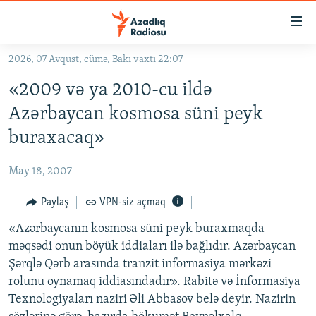
Keçid
linkləri
Əsas
2026, 07 Avqust, cümə, Bakı vaxtı 22:07
məzmuna
GÜNDƏM
«2009 və ya 2010-cu ildə
qayıt
#İZAHLA
Əsas
Azərbaycan kosmosa süni peyk
KORRUPSIOMETR
naviqasiyaya
buraxacaq»
qayıt
#ƏSLINDƏ
Axtarışa
May 18, 2007
FƏRQƏ BAX
keç
QANUNI DOĞRU
Paylaş
VPN-siz açmaq
ARAŞDIRMA
«Azərbaycanın kosmosa süni peyk buraxmaqda
məqsədi onun böyük iddiaları ilə bağlıdır. Azərbaycan
MULTIMEDIA
Şərqlə Qərb arasında tranzit informasiya mərkəzi
RADIO ARXIV
VIDEO
rolunu oynamaq iddiasındadır». Rabitə və İnformasiya
Texnologiyaları naziri Əli Abbasov belə deyir. Nazirin
HAQQIMIZDA
FOTOQALEREYA
OXU ZALI