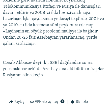
sözlərinə görə, hazırda hökumət Beynəlxalq
İNFOQRAFIKA
AZƏRBAYCAN ƏDƏBIYYATI KITABXANASI
MISSIYAMIZ
Telekommunikasiya İttifaqı və Rusiya ilə danışıqları
BIZI IZLƏ
davam etdirir və 2008-ci ildə lisenziya almağa
KARIKATURA
İSLAM VƏ DEMOKRATIYA
PEŞƏ ETIKASI VƏ JURNALISTIKA STANDARTLARIMIZ
hazırlaşır. İşlər qaydasında gedəcəyi təqdirdə, 2009 və
İZ - MƏDƏNIYYƏT PROQRAMI
MATERIALLARIMIZDAN ISTIFADƏ
ya 2010-cu ildə kosmosa süni peyk buraxılacaq:
«Layihənin ən böyük problemi maliyyə ilə bağlıdır.
AZADLIQRADIOSU MOBIL TELEFONUNUZDA
RFE/RL-in bütün saytları
Ondan 20-25 faiz Azərbaycan yararlanacaq, yerdə
BIZIMLƏ ƏLAQƏ
qalanı satılacaq».
XƏBƏR BÜLLETENLƏRIMIZ
Cənab Abbasov deyir ki, SSRİ dağılandan sonra
geostasionar orbitdə Azərbaycana aid bütün mövqelər
Rusiyanın əlinə keçib.
Paylaş
VPN-siz açmaq
Bizi izlə