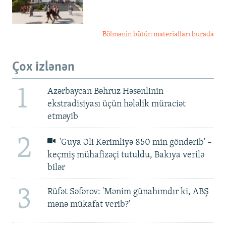
Bölmənin bütün materialları burada
Çox izlənən
1
Azərbaycan Bəhruz Həsənlinin
ekstradisiyası üçün hələlik müraciət
etməyib
2
'Guya Əli Kərimliyə 850 min göndərib' –
keçmiş mühafizəçi tutuldu, Bakıya verilə
bilər
3
Rüfət Səfərov: 'Mənim günahımdır ki, ABŞ
mənə mükafat verib?'