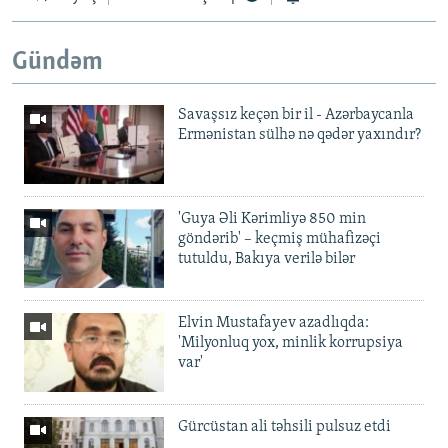
Gündəm
Savaşsız keçən bir il - Azərbaycanla
Ermənistan sülhə nə qədər yaxındır?
'Guya Əli Kərimliyə 850 min
göndərib' – keçmiş mühafizəçi
tutuldu, Bakıya verilə bilər
Elvin Mustafayev azadlıqda:
'Milyonluq yox, minlik korrupsiya
var'
Gürcüstan ali təhsili pulsuz etdi