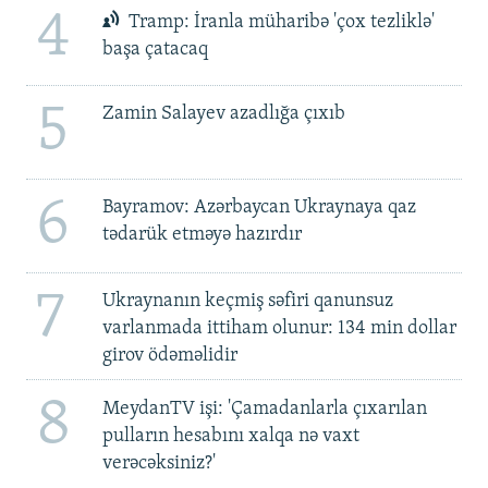
4
Tramp: İranla müharibə 'çox tezliklə'
başa çatacaq
5
Zamin Salayev azadlığa çıxıb
6
Bayramov: Azərbaycan Ukraynaya qaz
tədarük etməyə hazırdır
7
Ukraynanın keçmiş səfiri qanunsuz
varlanmada ittiham olunur: 134 min dollar
girov ödəməlidir
8
MeydanTV işi: 'Çamadanlarla çıxarılan
pulların hesabını xalqa nə vaxt
verəcəksiniz?'