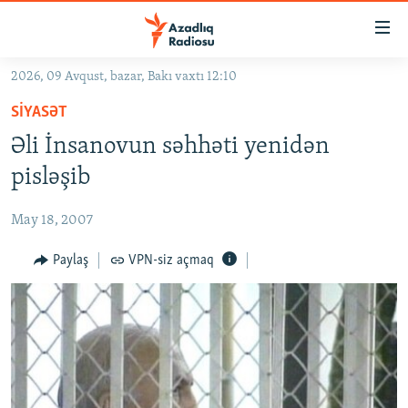
Keçid
linkləri
Əsas
2026, 09 Avqust, bazar, Bakı vaxtı 12:10
məzmuna
GÜNDƏM
SIYASƏT
qayıt
#İZAHLA
Əsas
Əli İnsanovun səhhəti yenidən
KORRUPSIOMETR
naviqasiyaya
pisləşib
qayıt
#ƏSLINDƏ
Axtarışa
May 18, 2007
FƏRQƏ BAX
keç
QANUNI DOĞRU
Paylaş
VPN-siz açmaq
ARAŞDIRMA
MULTIMEDIA
RADIO ARXIV
VIDEO
HAQQIMIZDA
FOTOQALEREYA
OXU ZALI