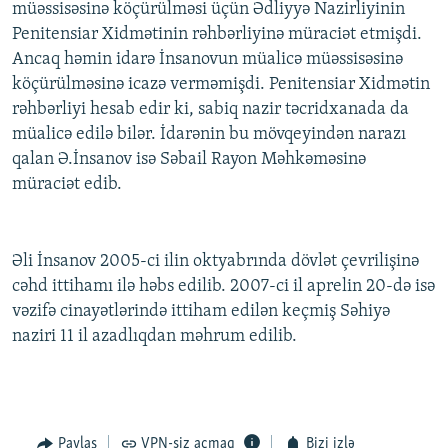
müəssisəsinə köçürülməsi üçün Ədliyyə Nazirliyinin
Penitensiar Xidmətinin rəhbərliyinə müraciət etmişdi.
Ancaq həmin idarə İnsanovun müalicə müəssisəsinə
köçürülməsinə icazə verməmişdi. Penitensiar Xidmətin
rəhbərliyi hesab edir ki, sabiq nazir təcridxanada da
müalicə edilə bilər. İdarənin bu mövqeyindən narazı
qalan Ə.İnsanov isə Səbail Rayon Məhkəməsinə
müraciət edib.
Əli İnsanov 2005-ci ilin oktyabrında dövlət çevrilişinə
cəhd ittihamı ilə həbs edilib. 2007-ci il aprelin 20-də isə
vəzifə cinayətlərində ittiham edilən keçmiş Səhiyə
naziri 11 il azadlıqdan məhrum edilib.
Paylaş
VPN-siz açmaq
Bizi izlə