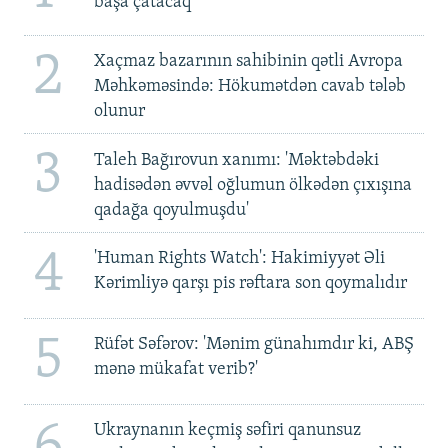
başa çatacaq
2
Xaçmaz bazarının sahibinin qətli Avropa
Məhkəməsində: Hökumətdən cavab tələb
olunur
3
Taleh Bağırovun xanımı: 'Məktəbdəki
hadisədən əvvəl oğlumun ölkədən çıxışına
qadağa qoyulmuşdu'
4
'Human Rights Watch': Hakimiyyət Əli
Kərimliyə qarşı pis rəftara son qoymalıdır
5
Rüfət Səfərov: 'Mənim günahımdır ki, ABŞ
mənə mükafat verib?'
6
Ukraynanın keçmiş səfiri qanunsuz