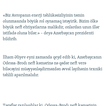
«Biz Avropanın enerji təhlükəsizliyinin təmin
olunmasında böyük rol oynamaq istəyirik. Bizim ölkə
böyük neft ehtiyatlarına malikdir, onlardan uzun illər
istifadə oluna bilər.» – deyə Azərbaycan prezidenti
bildirib.
İlham Əliyev eyni zamanda qeyd edib ki, Azərbaycanın
Odessa-Brodı neft kəmərinə nə qədər neft verə
biləcəyini müəyyənləşdirməzdən əvvəl layihənin texniki
təhlili aparılmalıdır.
Tərəflər razılaşıblar ki, Odessa-Brodı neft kəmərinin