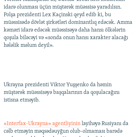
idarə olunması üçün müştərək müəssisə yaradılsın.
Polşa prezidenti Lex Kaçinski qeyd edib ki, bu
müəssisədə dövlət şirkətləri dominantlıq edəcək. Amma
kəməri idarə edəcək müəssisəyə daha hansı ölkələrin
qoşula biləcəyi və «sonda onun hansı xarakter alacağı
hələlik məlum deyil».
Ukrayna prezidenti Viktor Yuşşenko da həmin
müştərək müəssisəyə başqalarının da qoşulacağını
istisna etməyib.
«Interfax-Ukrayna» agentliyinin
layihəyə Rusiyanı da
cəlb etməyin məqsədəuyğun olub-olmaması barədə