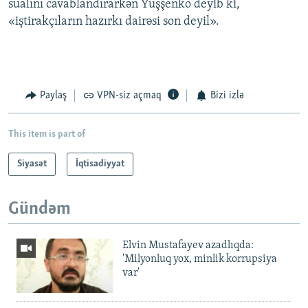
sualını cavablandırarkən Yuşşenko deyib ki,
«iştirakçıların hazırkı dairəsi son deyil».
Paylaş
VPN-siz açmaq
Bizi izlə
This item is part of
Siyasət
İqtisadiyyat
Gündəm
Elvin Mustafayev azadlıqda:
'Milyonluq yox, minlik korrupsiya
var'