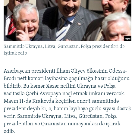
İNFOQRAFIKA
AZƏRBAYCAN ƏDƏBIYYATI KITABXANASI
MISSIYAMIZ
BIZI IZLƏ
KARIKATURA
İSLAM VƏ DEMOKRATIYA
PEŞƏ ETIKASI VƏ JURNALISTIKA STANDARTLARIMIZ
İZ - MƏDƏNIYYƏT PROQRAMI
MATERIALLARIMIZDAN ISTIFADƏ
AZADLIQRADIOSU MOBIL TELEFONUNUZDA
RFE/RL-in bütün saytları
Sammitdə Ukrayna, Litva, Gürcüstan, Polşa prezidentləri də
BIZIMLƏ ƏLAQƏ
iştirak edib
XƏBƏR BÜLLETENLƏRIMIZ
Azərbaycan prezidenti İlham Əliyev ölkəsinin Odessa-
Brodı neft kəməri layihəsinə qoşulmağa hazır olduğunu
bildirib. Bu kəmər Xəzər neftini Ukrayna və Polşa
vasitəsilə Qərbi Avropaya nəql etmək imkanı verəcək.
Mayın 11-də Krakovda keçirilən enerji sammitində
prezident deyib ki, o, həmin layihəyə güclü siyasi dəstək
verir. Sammitdə Ukrayna, Litva, Gürcüstan, Polşa
prezidentləri və Qazaxıstan nümayəndəsi də iştirak
edib.