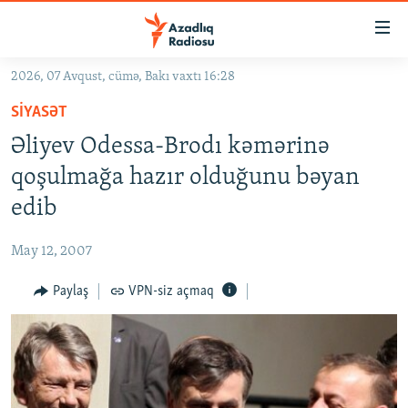
Keçid
linkləri
Əsas
2026, 07 Avqust, cümə, Bakı vaxtı 16:28
məzmuna
GÜNDƏM
SIYASƏT
qayıt
#İZAHLA
Əsas
Əliyev Odessa-Brodı kəmərinə
KORRUPSIOMETR
naviqasiyaya
qoşulmağa hazır olduğunu bəyan
qayıt
#ƏSLINDƏ
edib
Axtarışa
FƏRQƏ BAX
keç
May 12, 2007
QANUNI DOĞRU
Paylaş
VPN-siz açmaq
ARAŞDIRMA
MULTIMEDIA
RADIO ARXIV
VIDEO
HAQQIMIZDA
FOTOQALEREYA
OXU ZALI