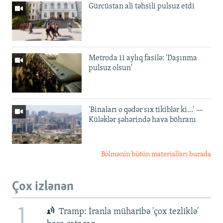
Gürcüstan ali təhsili pulsuz etdi
Metroda 11 aylıq fasilə: 'Daşınma
pulsuz olsun'
'Binaları o qədər sıx tikiblər ki...' —
Küləklər şəhərində hava böhranı
Bölmənin bütün materialları burada
Çox izlənən
1
Tramp: İranla müharibə 'çox tezliklə'