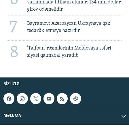
varlanmada ittiham olunur: 134 min dollar
girov ödəməlidir
7
Bayramov: Azərbaycan Ukraynaya qaz
tədarük etməyə hazırdır
8
'Taliban' rəsmilərinin Moldovaya səfəri
siyasi qalmaqal yaradıb
BIZI IZLƏ
MƏLUMAT