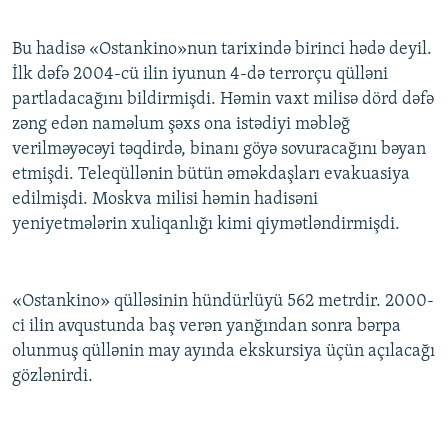
Bu hadisə «Ostankino»nun tarixində birinci hədə deyil.
İlk dəfə 2004-cü ilin iyunun 4-də terrorçu qülləni
partladacağını bildirmişdi. Həmin vaxt milisə dörd dəfə
zəng edən naməlum şəxs ona istədiyi məbləğ
verilməyəcəyi təqdirdə, binanı göyə sovuracağını bəyan
etmişdi. Teleqüllənin bütün əməkdaşları evakuasiya
edilmişdi. Moskva milisi həmin hadisəni
yeniyetmələrin xuliqanlığı kimi qiymətləndirmişdi.
«Ostankino» qülləsinin hündürlüyü 562 metrdir. 2000-
ci ilin avqustunda baş verən yanğından sonra bərpa
olunmuş qüllənin may ayında ekskursiya üçün açılacağı
gözlənirdi.