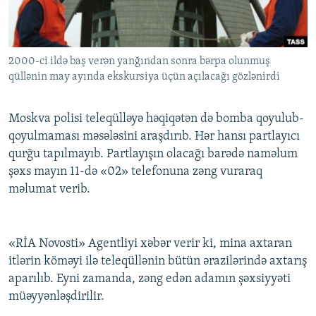
İNFOQRAFIKA
AZƏRBAYCAN ƏDƏBIYYATI KITABXANASI
MISSIYAMIZ
BIZI IZLƏ
KARIKATURA
İSLAM VƏ DEMOKRATIYA
PEŞƏ ETIKASI VƏ JURNALISTIKA STANDARTLARIMIZ
2000-ci ildə baş verən yanğından sonra bərpa olunmuş
İZ - MƏDƏNIYYƏT PROQRAMI
MATERIALLARIMIZDAN ISTIFADƏ
qüllənin may ayında ekskursiya üçün açılacağı gözlənirdi
AZADLIQRADIOSU MOBIL TELEFONUNUZDA
RFE/RL-in bütün saytları
BIZIMLƏ ƏLAQƏ
Moskva polisi teleqülləyə həqiqətən də bomba qoyulub-
qoyulmaması məsələsini araşdırıb. Hər hansı partlayıcı
XƏBƏR BÜLLETENLƏRIMIZ
qurğu tapılmayıb. Partlayışın olacağı barədə naməlum
şəxs mayın 11-də «02» telefonuna zəng vuraraq
məlumat verib.
«RİA Novosti» Agentliyi xəbər verir ki, mina axtaran
itlərin köməyi ilə teleqüllənin bütün ərazilərində axtarış
aparılıb. Eyni zamanda, zəng edən adamın şəxsiyyəti
müəyyənləşdirilir.