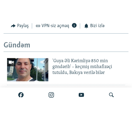
Paylaş
VPN-siz açmaq
Bizi izlə
Gündəm
'Guya Əli Kərimliyə 850 min
göndərib' – keçmiş mühafizəçi
tutuldu, Bakıya verilə bilər
Elvin Mustafayev azadlıqda:
'Milyonluq yox, minlik korrupsiya
var'
Gürcüstan ali təhsili pulsuz etdi
Axtar