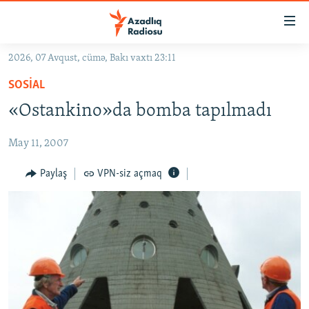
Keçid
linkləri
Əsas
2026, 07 Avqust, cümə, Bakı vaxtı 23:11
məzmuna
GÜNDƏM
SOSIAL
qayıt
#İZAHLA
Əsas
«Ostankino»da bomba tapılmadı
KORRUPSIOMETR
naviqasiyaya
qayıt
May 11, 2007
#ƏSLINDƏ
Axtarışa
FƏRQƏ BAX
Paylaş
VPN-siz açmaq
keç
QANUNI DOĞRU
ARAŞDIRMA
MULTIMEDIA
RADIO ARXIV
VIDEO
HAQQIMIZDA
FOTOQALEREYA
OXU ZALI