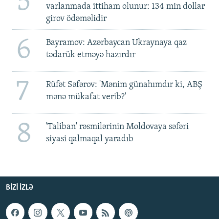
5
varlanmada ittiham olunur: 134 min dollar
girov ödəməlidir
6
Bayramov: Azərbaycan Ukraynaya qaz
tədarük etməyə hazırdır
7
Rüfət Səfərov: 'Mənim günahımdır ki, ABŞ
mənə mükafat verib?'
8
'Taliban' rəsmilərinin Moldovaya səfəri
siyasi qalmaqal yaradıb
BIZI IZLƏ