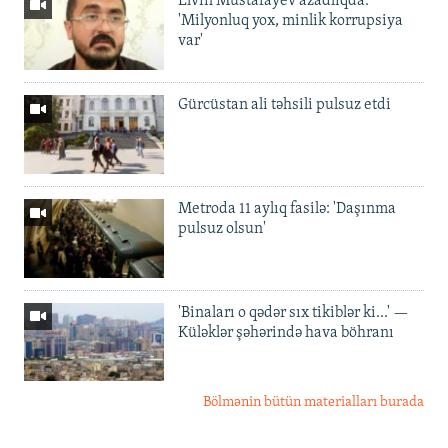
Elvin Mustafayev azadlıqda:
'Milyonluq yox, minlik korrupsiya
var'
Gürcüstan ali təhsili pulsuz etdi
Metroda 11 aylıq fasilə: 'Daşınma
pulsuz olsun'
'Binaları o qədər sıx tikiblər ki...' —
Küləklər şəhərində hava böhranı
Bölmənin bütün materialları burada