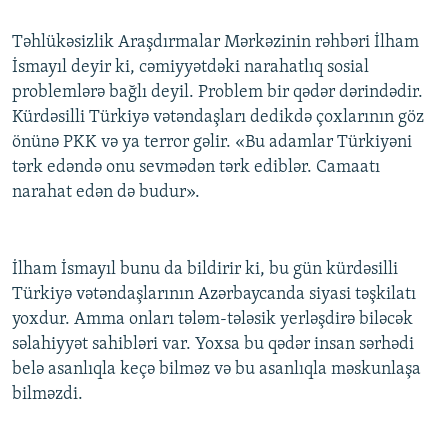
Təhlükəsizlik Araşdırmalar Mərkəzinin rəhbəri İlham
İsmayıl deyir ki, cəmiyyətdəki narahatlıq sosial
problemlərə bağlı deyil. Problem bir qədər dərindədir.
Kürdəsilli Türkiyə vətəndaşları dedikdə çoxlarının göz
önünə PKK və ya terror gəlir. «Bu adamlar Türkiyəni
tərk edəndə onu sevmədən tərk ediblər. Camaatı
narahat edən də budur».
İlham İsmayıl bunu da bildirir ki, bu gün kürdəsilli
Türkiyə vətəndaşlarının Azərbaycanda siyasi təşkilatı
yoxdur. Amma onları tələm-tələsik yerləşdirə biləcək
səlahiyyət sahibləri var. Yoxsa bu qədər insan sərhədi
belə asanlıqla keçə bilməz və bu asanlıqla məskunlaşa
bilməzdi.