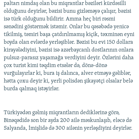
paltarı nimdaş olan bu miqrantlar bəziləri kürdəsilli
olduğunu deyirlər, bəzisi bunu gizləməyə çalışır, bəzisi
isə türk olduğunu bildirir. Amma heç biri rəsmi
sənədini göstərmək istəmir. Onlar bu qəsəbədə yenicə
tikilmiş, təmiri başa çatdırılmamış kiçik, təxminən eyni
boyda olan evlərdə yerləşiblər. Bəzisi bu evi 150 dollara
kirayələdiyini, bəzisi isə azərbaycanlı dostlarının onlara
pulsuz-parasız yaşamağa verdiyini deyir. Özlərini daha
çox turist kimi təqdim etsələr də, dönə-dönə
vurğulayırlar ki, bura iş dalınca, alver etməyə gəliblər,
hətta çoxu deyir ki, yerli polisdən şikayətçi olsalar belə
burda qalmaq istəyirlər.
Türkiyədən gəlmiş miqrantların dediklərinə görə,
Binəqədidə son bir ayda 200 ailə məskunlaşıb, eləcə də
Salyanda, İmişlidə də 300 ailənin yerləşdiyini deyirlər.