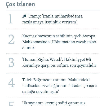
Çox izlənən
1
Tramp: 'İranla müharibədənsə,
razılaşmaya üstünlük verirəm'
2
Xaçmaz bazarının sahibinin qətli Avropa
Məhkəməsində: Hökumətdən cavab tələb
olunur
3
'Human Rights Watch': Hakimiyyət Əli
Kərimliyə qarşı pis rəftara son qoymalıdır
4
Taleh Bağırovun xanımı: 'Məktəbdəki
hadisədən əvvəl oğlumun ölkədən çıxışına
qadağa qoyulmuşdu'
Ukraynanın keçmiş səfiri qanunsuz