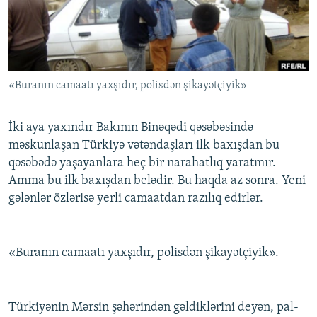
İNFOQRAFIKA
AZƏRBAYCAN ƏDƏBIYYATI KITABXANASI
MISSIYAMIZ
BIZI IZLƏ
KARIKATURA
İSLAM VƏ DEMOKRATIYA
PEŞƏ ETIKASI VƏ JURNALISTIKA STANDARTLARIMIZ
İZ - MƏDƏNIYYƏT PROQRAMI
MATERIALLARIMIZDAN ISTIFADƏ
«Buranın camaatı yaxşıdır, polisdən şikayətçiyik»
AZADLIQRADIOSU MOBIL TELEFONUNUZDA
RFE/RL-in bütün saytları
BIZIMLƏ ƏLAQƏ
İki aya yaxındır Bakının Binəqədi qəsəbəsində
XƏBƏR BÜLLETENLƏRIMIZ
məskunlaşan Türkiyə vətəndaşları ilk baxışdan bu
qəsəbədə yaşayanlara heç bir narahatlıq yaratmır.
Amma bu ilk baxışdan belədir. Bu haqda az sonra. Yeni
gələnlər özlərisə yerli camaatdan razılıq edirlər.
«Buranın camaatı yaxşıdır, polisdən şikayətçiyik».
Türkiyənin Mərsin şəhərindən gəldiklərini deyən, pal-