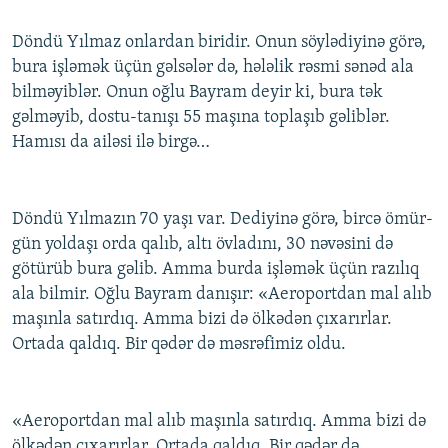
Döndü Yılmaz onlardan biridir. Onun söylədiyinə görə,
bura işləmək üçün gəlsələr də, hələlik rəsmi sənəd ala
bilməyiblər. Onun oğlu Bayram deyir ki, bura tək
gəlməyib, dostu-tanışı 55 maşına toplaşıb gəliblər.
Hamısı da ailəsi ilə birgə…
Döndü Yılmazın 70 yaşı var. Dediyinə görə, bircə ömür-
gün yoldaşı orda qalıb, altı övladını, 30 nəvəsini də
götürüb bura gəlib. Amma burda işləmək üçün razılıq
ala bilmir. Oğlu Bayram danışır: «Aeroportdan mal alıb
maşınla satırdıq. Amma bizi də ölkədən çıxarırlar.
Ortada qaldıq. Bir qədər də məsrəfimiz oldu.
«Aeroportdan mal alıb maşınla satırdıq. Amma bizi də
ölkədən çıxarırlar. Ortada qaldıq. Bir qədər də