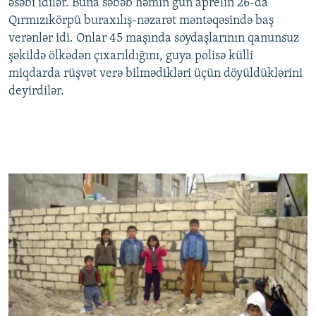
əsəbi idilər. Buna səbəb həmin gün aprelin 26-da
Qırmızıkörpü buraxılış-nəzarət məntəqəsində baş
verənlər idi. Onlar 45 maşında soydaşlarının qanunsuz
şəkildə ölkədən çıxarıldığını, guya polisə külli
miqdarda rüşvət verə bilmədikləri üçün döyüldüklərini
deyirdilər.