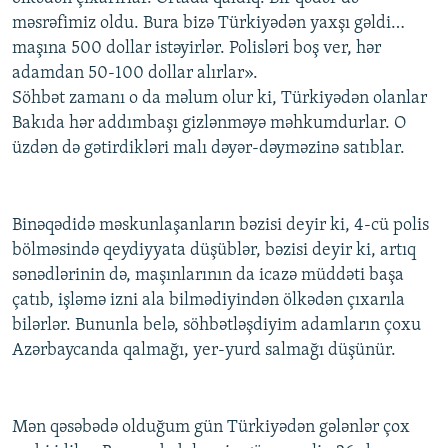
məsrəfimiz oldu. Bura bizə Türkiyədən yaxşı gəldi…
maşına 500 dollar istəyirlər. Polisləri boş ver, hər
adamdan 50-100 dollar alırlar».
Söhbət zamanı o da məlum olur ki, Türkiyədən olanlar
Bakıda hər addımbaşı gizlənməyə məhkumdurlar. O
üzdən də gətirdikləri malı dəyər-dəyməzinə satıblar.
Binəqədidə məskunlaşanların bəzisi deyir ki, 4-cü polis
bölməsində qeydiyyata düşüblər, bəzisi deyir ki, artıq
sənədlərinin də, maşınlarının da icazə müddəti başa
çatıb, işləmə izni ala bilmədiyindən ölkədən çıxarıla
bilərlər. Bununla belə, söhbətləşdiyim adamların çoxu
Azərbaycanda qalmağı, yer-yurd salmağı düşünür.
Mən qəsəbədə olduğum gün Türkiyədən gələnlər çox