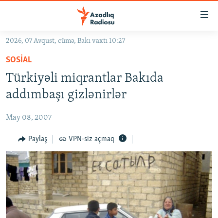
Keçid
linkləri
Əsas
2026, 07 Avqust, cümə, Bakı vaxtı 10:27
məzmuna
GÜNDƏM
SOSIAL
qayıt
#İZAHLA
Əsas
Türkiyəli miqrantlar Bakıda
KORRUPSIOMETR
naviqasiyaya
addımbaşı gizlənirlər
qayıt
#ƏSLINDƏ
Axtarışa
May 08, 2007
FƏRQƏ BAX
keç
QANUNI DOĞRU
Paylaş
VPN-siz açmaq
ARAŞDIRMA
MULTIMEDIA
RADIO ARXIV
VIDEO
HAQQIMIZDA
FOTOQALEREYA
OXU ZALI