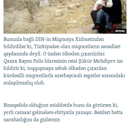
Bununla bağlı DİN-in Miqrasiya Xidmətindən
bildirdilər ki, Türkiyədən olan miqrantların sənədləri
qaydasında deyil. O üzdən ölkədən çıxarılırlar.
Qazax Rayon Polis İdarəsinin rəisi Şükür Mehdiyev isə
bildirir ki, toqquşmaya səbəb ölkədən çıxarılan
kürdəsilli miqrantlarla azərbaycanlı əsgərlər arasındakı
anlaşılmazlıq olub.
Binəqədidə olduğum müddətdə bunu da görürəm ki,
yerli camaat gəlmələrə ehtiyatla yanaşır. Bəziləri hətta
narahatlığını da gizlətmir.