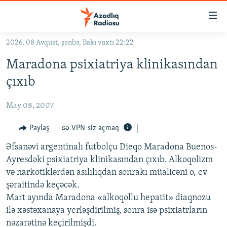
Keçid
linkləri
Əsas
2026, 08 Avqust, şənbə, Bakı vaxtı 22:22
məzmuna
GÜNDƏM
Maradona psixiatriya klinikasından
qayıt
#İZAHLA
Əsas
çıxıb
KORRUPSIOMETR
naviqasiyaya
qayıt
May 08, 2007
#ƏSLINDƏ
Axtarışa
FƏRQƏ BAX
Paylaş
VPN-siz açmaq
keç
QANUNI DOĞRU
Əfsanəvi argentinalı futbolçu Dieqo Maradona Buenos-
Ayresdəki psixiatriya klinikasından çıxıb. Alkoqolizm
ARAŞDIRMA
və narkotiklərdən asılılıqdan sonrakı müalicəni o, ev
MULTIMEDIA
şəraitində keçəcək.
Mart ayında Maradona «alkoqollu hepatit» diaqnozu
RADIO ARXIV
VIDEO
ilə xəstəxanaya yerləşdirilmiş, sonra isə psixiatrların
HAQQIMIZDA
FOTOQALEREYA
OXU ZALI
nəzarətinə keçirilmişdi.