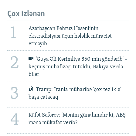
Çox izlənən
1
Azərbaycan Bəhruz Həsənlinin
ekstradisiyası üçün hələlik müraciət
etməyib
2
'Guya Əli Kərimliyə 850 min göndərib' –
keçmiş mühafizəçi tutuldu, Bakıya verilə
bilər
3
Tramp: İranla müharibə 'çox tezliklə'
başa çatacaq
4
Rüfət Səfərov: 'Mənim günahımdır ki, ABŞ
mənə mükafat verib?'