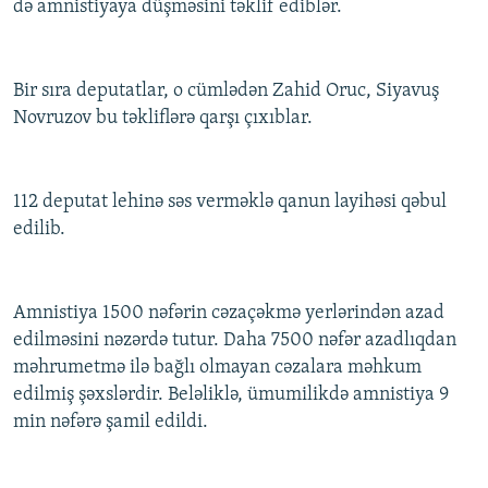
də amnistiyaya düşməsini təklif ediblər.
Bir sıra deputatlar, o cümlədən Zahid Oruc, Siyavuş
Novruzov bu təkliflərə qarşı çıxıblar.
112 deputat lehinə səs verməklə qanun layihəsi qəbul
edilib.
Amnistiya 1500 nəfərin cəzaçəkmə yerlərindən azad
edilməsini nəzərdə tutur. Daha 7500 nəfər azadlıqdan
məhrumetmə ilə bağlı olmayan cəzalara məhkum
edilmiş şəxslərdir. Beləliklə, ümumilikdə amnistiya 9
min nəfərə şamil edildi.