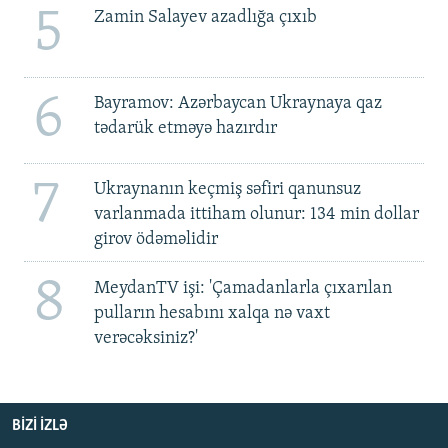
5
Zamin Salayev azadlığa çıxıb
6
Bayramov: Azərbaycan Ukraynaya qaz
tədarük etməyə hazırdır
7
Ukraynanın keçmiş səfiri qanunsuz
varlanmada ittiham olunur: 134 min dollar
girov ödəməlidir
8
MeydanTV işi: 'Çamadanlarla çıxarılan
pulların hesabını xalqa nə vaxt
verəcəksiniz?'
BIZI IZLƏ