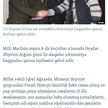
İNFOQRAFIKA
AZƏRBAYCAN ƏDƏBIYYATI KITABXANASI
MISSIYAMIZ
BIZI IZLƏ
KARIKATURA
İSLAM VƏ DEMOKRATIYA
PEŞƏ ETIKASI VƏ JURNALISTIKA STANDARTLARIMIZ
İZ - MƏDƏNIYYƏT PROQRAMI
MATERIALLARIMIZDAN ISTIFADƏ
112 deputat lehinə səs verməklə «Amnistiya haqqında» qanun
AZADLIQRADIOSU MOBIL TELEFONUNUZDA
RFE/RL-in bütün saytları
layihəsi qəbul edilib
BIZIMLƏ ƏLAQƏ
XƏBƏR BÜLLETENLƏRIMIZ
Milli Məclisin mayın 8-də keçirilən iclasında Heydər
Əliyevin doğum günü ilə əlaqədar «Amnistiya
haqqında» qanun layihəsini qəbul edib.
Millət vəkili İqbal Ağazadə, Müsavat deputat
qrupundan Pənah Hüseyn ömürlük həbs cəzası almış və
yaşı yetmişə çatan adamların cəzalarını 15 illə
əvəzləməsini, son zamanlar həbs olunmuş jurnalistlərin,
həmçinin adı siyasi məhbus siyahısında olan şəxslərin