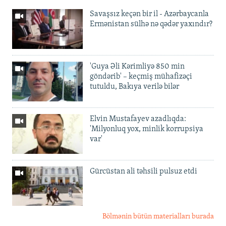
Savaşsız keçən bir il - Azərbaycanla
Ermənistan sülhə nə qədər yaxındır?
'Guya Əli Kərimliyə 850 min
göndərib' – keçmiş mühafizəçi
tutuldu, Bakıya verilə bilər
Elvin Mustafayev azadlıqda:
'Milyonluq yox, minlik korrupsiya
var'
Gürcüstan ali təhsili pulsuz etdi
Bölmənin bütün materialları burada