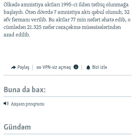
Ölkədə amnistiya aktları 1995-ci ildən tətbiq olunmağa
başlayıb. Ötən dövrdə 7 amnistiya aktı qəbul olunub, 32
əfv fərmanı verilib. Bu aktlar 77 min nəfəri əhatə edib, o
cümlədən 21.325 nəfər cəzaçəkmə müəssisələrindən
azad edilib.
Paylaş
VPN-siz açmaq
Bizi izlə
Buna da bax:
Axşam proqramı
Gündəm