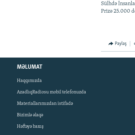
İNFOQRAFIKA
AZƏRBAYCAN ƏDƏBIYYATI KITABXANASI
MISSIYAMIZ
Sülhdə İnsanla
Prizə 25.000 d
KARIKATURA
İSLAM VƏ DEMOKRATIYA
PEŞƏ ETIKASI VƏ JURNALISTIKA
STANDARTLARIMIZ
İZ - MƏDƏNIYYƏT PROQRAMI
MATERIALLARIMIZDAN ISTIFADƏ
AZADLIQRADIOSU MOBIL TELEFONUNUZDA
Paylaş
BIZIMLƏ ƏLAQƏ
XƏBƏR BÜLLETENLƏRIMIZ
MƏLUMAT
Haqqımızda
AzadlıqRadiosu mobil telefonuzda
Materiallarımızdan istifadə
Bizimlə əlaqə
Həftəyə baxış
BIZI IZLƏ