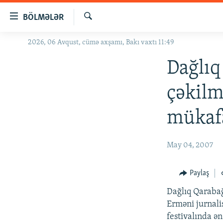
Keçid
BÖLMƏLƏR
linkləri
Axtar
Əsas
2026, 06 Avqust, cümə axşamı, Bakı vaxtı 11:49
GÜNDƏM
məzmuna
#İZAHLA
Dağlıq
qayıt
Əsas
KORRUPSIOMETR
çəkilm
naviqasiyaya
#ƏSLINDƏ
qayıt
mükafa
Axtarışa
FƏRQƏ BAX
keç
QANUNI DOĞRU
May 04, 2007
ARAŞDIRMA
MULTIMEDIA
Paylaş
RADIO ARXIV
VIDEO
Dağlıq Qarabağ
Erməni jurnali
HAQQIMIZDA
FOTOQALEREYA
OXU ZALI
festivalında ən