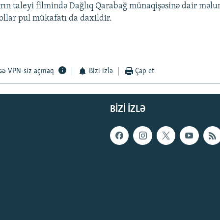
rın taleyi filmində Dağlıq Qarabağ münaqişəsinə dair məlu
ollar pul mükafatı da daxildir.
VPN-siz açmaq
Bizi izlə
Çap et
BIZI IZLƏ