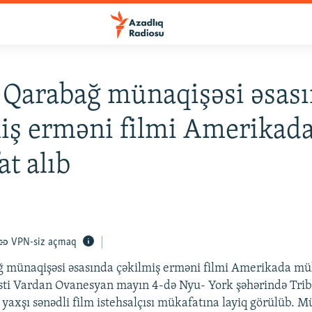
 Qarabağ münaqişəsi əsas
iş erməni filmi Amerikad
t alıb
VPN-siz açmaq
 münaqişəsi əsasında çəkilmiş erməni filmi Amerikada mük
sti Vardan Ovanesyan mayın 4-də Nyu- York şəhərində Tri
 yaxşı sənədli film istehsalçısı mükafatına layiq görülüb. 