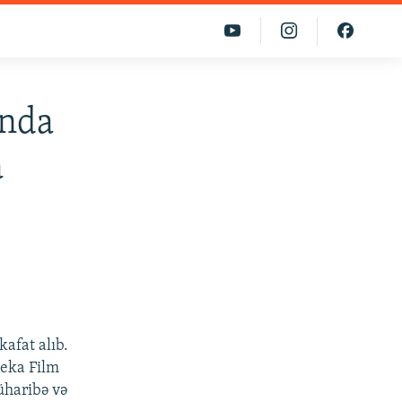
ında
a
afat alıb.
beka Film
Müharibə və