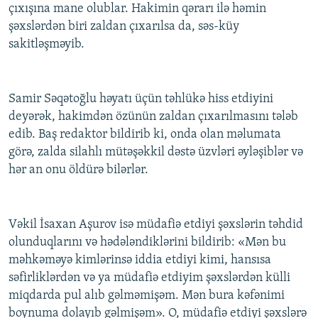
çıxışına mane olublar. Hakimin qərarı ilə həmin
şəxslərdən biri zaldan çıxarılsa da, səs-küy
sakitləşməyib.
Samir Səqətoğlu həyatı üçün təhlükə hiss etdiyini
deyərək, hakimdən özünün zaldan çıxarılmasını tələb
edib. Baş redaktor bildirib ki, onda olan məlumata
görə, zalda silahlı mütəşəkkil dəstə üzvləri əyləşiblər və
hər an onu öldürə bilərlər.
Vəkil İsaxan Aşurov isə müdafiə etdiyi şəxslərin təhdid
olunduqlarını və hədələndiklərini bildirib: «Mən bu
məhkəməyə kimlərinsə iddia etdiyi kimi, hansısa
səfirliklərdən və ya müdafiə etdiyim şəxslərdən külli
miqdarda pul alıb gəlməmişəm. Mən bura kəfənimi
boynuma dolayıb gəlmişəm». O, müdafiə etdiyi şəxslərə