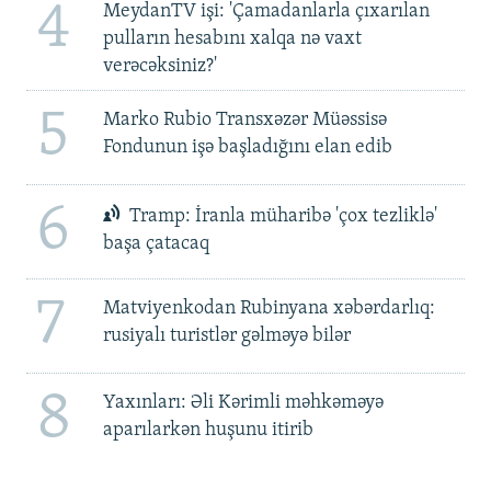
4
MeydanTV işi: 'Çamadanlarla çıxarılan
pulların hesabını xalqa nə vaxt
verəcəksiniz?'
5
Marko Rubio Transxəzər Müəssisə
Fondunun işə başladığını elan edib
6
Tramp: İranla müharibə 'çox tezliklə'
başa çatacaq
7
Matviyenkodan Rubinyana xəbərdarlıq:
rusiyalı turistlər gəlməyə bilər
8
Yaxınları: Əli Kərimli məhkəməyə
aparılarkən huşunu itirib