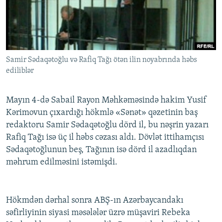
İNFOQRAFIKA
AZƏRBAYCAN ƏDƏBIYYATI KITABXANASI
MISSIYAMIZ
BIZI IZLƏ
KARIKATURA
İSLAM VƏ DEMOKRATIYA
PEŞƏ ETIKASI VƏ JURNALISTIKA STANDARTLARIMIZ
İZ - MƏDƏNIYYƏT PROQRAMI
MATERIALLARIMIZDAN ISTIFADƏ
Samir Sədaqətoğlu və Rafiq Tağı ötən ilin noyabrında həbs
AZADLIQRADIOSU MOBIL TELEFONUNUZDA
RFE/RL-in bütün saytları
ediliblər
BIZIMLƏ ƏLAQƏ
XƏBƏR BÜLLETENLƏRIMIZ
Mayın 4-də Sabail Rayon Məhkəməsində hakim Yusif
Kərimovun çıxardığı hökmlə «Sənət» qəzetinin baş
redaktoru Samir Sədaqətoğlu dörd il, bu nəşrin yazarı
Rafiq Tağı isə üç il həbs cəzası aldı. Dövlət ittihamçısı
Sədaqətoğlunun beş, Tağının isə dörd il azadlıqdan
məhrum edilməsini istəmişdi.
Hökmdən dərhal sonra ABŞ-ın Azərbaycandakı
səfirliyinin siyasi məsələlər üzrə müşaviri Rebeka