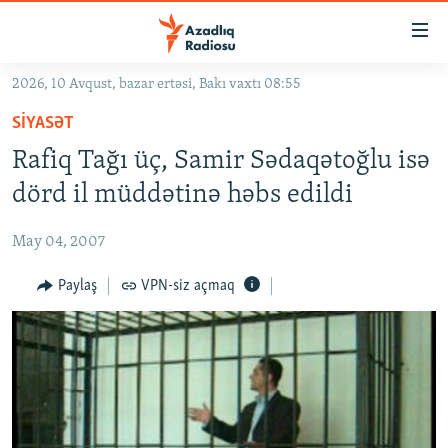
Keçid
linkləri
Əsas
2026, 10 Avqust, bazar ertəsi, Bakı vaxtı 08:55
məzmuna
GÜNDƏM
SIYASƏT
qayıt
#İZAHLA
Əsas
Rafiq Tağı üç, Samir Sədaqətoğlu isə
KORRUPSIOMETR
naviqasiyaya
dörd il müddətinə həbs edildi
qayıt
#ƏSLINDƏ
Axtarışa
May 04, 2007
FƏRQƏ BAX
keç
QANUNI DOĞRU
Paylaş
VPN-siz açmaq
ARAŞDIRMA
MULTIMEDIA
RADIO ARXIV
VIDEO
HAQQIMIZDA
FOTOQALEREYA
OXU ZALI