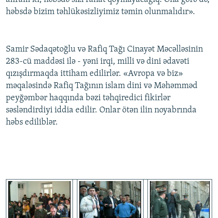
həbsdə bizim təhlükəsizliyimiz təmin olunmalıdır».
Samir Sədaqətoğlu və Rafiq Tağı Cinayət Məcəlləsinin
283-cü maddəsi ilə - yəni irqi, milli və dini ədavəti
qızışdırmaqda ittiham edilirlər. «Avropa və biz»
məqaləsində Rafiq Tağının islam dini və Məhəmməd
peyğəmbər haqqında bəzi təhqiredici fikirlər
səsləndirdiyi iddia edilir. Onlar ötən ilin noyabrında
həbs ediliblər.