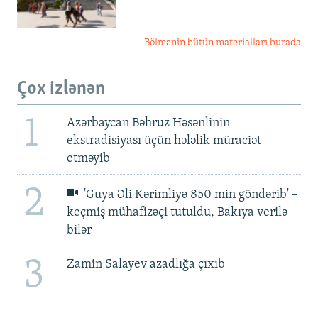
Bölmənin bütün materialları burada
Çox izlənən
1
Azərbaycan Bəhruz Həsənlinin
ekstradisiyası üçün hələlik müraciət
etməyib
2
'Guya Əli Kərimliyə 850 min göndərib' –
keçmiş mühafizəçi tutuldu, Bakıya verilə
bilər
3
Zamin Salayev azadlığa çıxıb