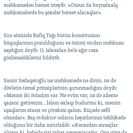
məhkəmədən bəraət istəyib: «Onsuz da beynəlxalq
məhkəmələrdə bu şəxslər bəraət alacaqlar».
Son sözündə Rafiq Tağı bütün konstitusion
hüquqlarının pozulduğunu və özünü vicdan məhbusu
saydığını deyib. O, islamdan belə ağır cəza
gözləmədiklərini bildirib.
Samir Sədaqətoğlu isə məhkəmədə nə dinin, nə də
dövlətin təməl prinsiplərinin qorunmadığını deyib:
«Mənim iki övladım var. Nə evim var, nə də ailəmə
qazanc gətirənim...İslam əxlaqı budurmu ki, mənim
uşaqlarım atasız və çörəksiz qalsın. Küçədə səfil
olsunlar». Baş redaktor onların həyatlarının təhlükədə
olduğunu bir daha xatırladıb: «Kənardan mesajlar
alıram ki, həbsdə sizi rahat qoymayacağıq. Ona görə də,