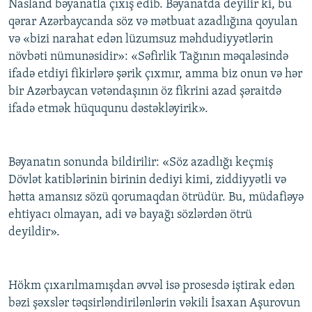
Nasland bəyanatla çıxış edib. Bəyanatda deyilir ki, bu
qərar Azərbaycanda söz və mətbuat azadlığına qoyulan
və «bizi narahat edən lüzumsuz məhdudiyyətlərin
növbəti nümunəsidir»: «Səfirlik Tağının məqaləsində
ifadə etdiyi fikirlərə şərik çıxmır, amma biz onun və hər
bir Azərbaycan vətəndaşının öz fikrini azad şəraitdə
ifadə etmək hüququnu dəstəkləyirik».
Bəyanatın sonunda bildirilir: «Söz azadlığı keçmiş
Dövlət katiblərinin birinin dediyi kimi, ziddiyyətli və
hətta amansız sözü qorumaqdan ötrüdür. Bu, müdafiəyə
ehtiyacı olmayan, adi və bayağı sözlərdən ötrü
deyildir».
Hökm çıxarılmamışdan əvvəl isə prosesdə iştirak edən
bəzi şəxslər təqsirləndirilənlərin vəkili İsaxan Aşurovun