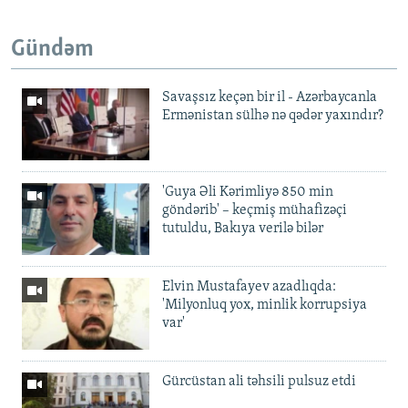
Gündəm
Savaşsız keçən bir il - Azərbaycanla
Ermənistan sülhə nə qədər yaxındır?
'Guya Əli Kərimliyə 850 min
göndərib' – keçmiş mühafizəçi
tutuldu, Bakıya verilə bilər
Elvin Mustafayev azadlıqda:
'Milyonluq yox, minlik korrupsiya
var'
Gürcüstan ali təhsili pulsuz etdi