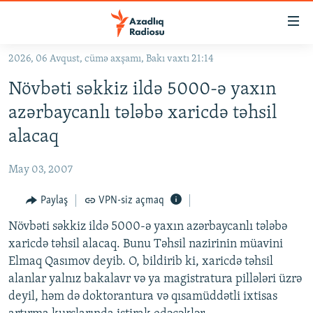
Keçid
linkləri
Əsas
2026, 06 Avqust, cümə axşamı, Bakı vaxtı 21:14
məzmuna
GÜNDƏM
Növbəti səkkiz ildə 5000-ə yaxın
qayıt
#İZAHLA
Əsas
azərbaycanlı tələbə xaricdə təhsil
KORRUPSIOMETR
naviqasiyaya
alacaq
qayıt
#ƏSLINDƏ
Axtarışa
May 03, 2007
FƏRQƏ BAX
keç
QANUNI DOĞRU
Paylaş
VPN-siz açmaq
ARAŞDIRMA
Növbəti səkkiz ildə 5000-ə yaxın azərbaycanlı tələbə
xaricdə təhsil alacaq. Bunu Təhsil nazirinin müavini
MULTIMEDIA
Elmaq Qasımov deyib. O, bildirib ki, xaricdə təhsil
RADIO ARXIV
VIDEO
alanlar yalnız bakalavr və ya magistratura pillələri üzrə
deyil, həm də doktorantura və qısamüddətli ixtisas
HAQQIMIZDA
FOTOQALEREYA
OXU ZALI