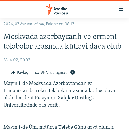
Keçid
linkləri
Əsas
2026, 07 Avqust, cümə, Bakı vaxtı 08:17
məzmuna
GÜNDƏM
Moskvada azərbaycanlı və erməni
qayıt
#İZAHLA
Əsas
tələbələr arasında kütləvi dava olub
KORRUPSIOMETR
naviqasiyaya
qayıt
May 02, 2007
#ƏSLINDƏ
Axtarışa
FƏRQƏ BAX
Paylaş
VPN-siz açmaq
keç
QANUNI DOĞRU
Mayın 1-də Moskvada Azərbaycandan və
Ermənistandan olan tələbələr arasında kütləvi dava
ARAŞDIRMA
olub. İnsident Rusiyanın Xalqlar Dostluğu
MULTIMEDIA
Universitetində baş verib.
RADIO ARXIV
VIDEO
HAQQIMIZDA
FOTOQALEREYA
OXU ZALI
Mayın 1-də Ümumdünya Tələbə Günü qeyd olunur.