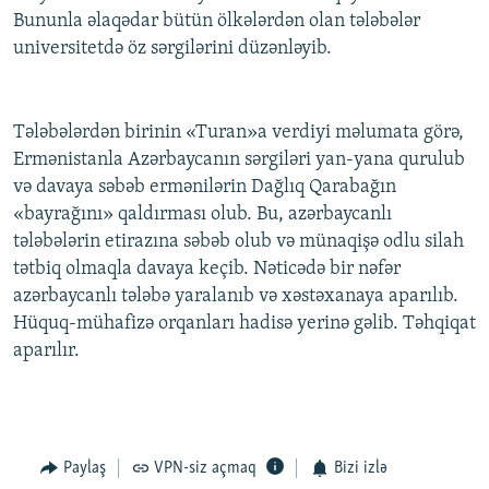
Bununla əlaqədar bütün ölkələrdən olan tələbələr
İNFOQRAFIKA
AZƏRBAYCAN ƏDƏBIYYATI KITABXANASI
MISSIYAMIZ
BIZI IZLƏ
universitetdə öz sərgilərini düzənləyib.
KARIKATURA
İSLAM VƏ DEMOKRATIYA
PEŞƏ ETIKASI VƏ JURNALISTIKA STANDARTLARIMIZ
İZ - MƏDƏNIYYƏT PROQRAMI
MATERIALLARIMIZDAN ISTIFADƏ
Tələbələrdən birinin «Turan»a verdiyi məlumata görə,
AZADLIQRADIOSU MOBIL TELEFONUNUZDA
RFE/RL-in bütün saytları
Ermənistanla Azərbaycanın sərgiləri yan-yana qurulub
BIZIMLƏ ƏLAQƏ
və davaya səbəb ermənilərin Dağlıq Qarabağın
«bayrağını» qaldırması olub. Bu, azərbaycanlı
XƏBƏR BÜLLETENLƏRIMIZ
tələbələrin etirazına səbəb olub və münaqişə odlu silah
tətbiq olmaqla davaya keçib. Nəticədə bir nəfər
azərbaycanlı tələbə yaralanıb və xəstəxanaya aparılıb.
Hüquq-mühafizə orqanları hadisə yerinə gəlib. Təhqiqat
aparılır.
Paylaş
VPN-siz açmaq
Bizi izlə