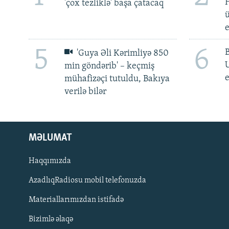
H
'çox tezliklə' başa çatacaq
ü
5
6
'Guya Əli Kərimliyə 850
min göndərib' – keçmiş
e
mühafizəçi tutuldu, Bakıya
verilə bilər
MƏLUMAT
Haqqımızda
AzadlıqRadiosu mobil telefonuzda
Materiallarımızdan istifadə
BIZI IZLƏ
Bizimlə əlaqə