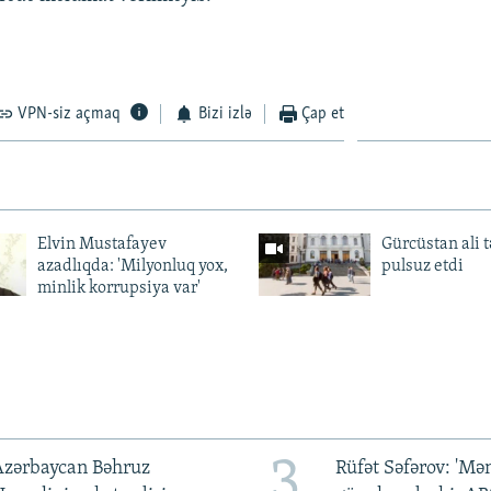
VPN-siz açmaq
Bizi izlə
Çap et
Elvin Mustafayev
Gürcüstan ali t
azadlıqda: 'Milyonluq yox,
pulsuz etdi
minlik korrupsiya var'
3
Azərbaycan Bəhruz
Rüfət Səfərov: 'M