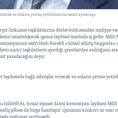
 verəcək və onların yerinə yetirilməsinə vəsait ayıracaq»
yri-hökumət təşkilatlarına dövlət büdcəsindən maliyyə vəs
əsini tənzimləyəcək qanun layihəsi üzərində iş gedir. Milli 
komissiyasının sədri Hadı Rəcəbli «Sosial sifariş haqqında»
ərin xarici təşkilatların ayırdığı qrantlardan asılılığının ar
ait yaradacağını deyir.
 layihələrlə bağlı sifarişlər verəcək və onların yerinə yetir
nu bildirib ki, Sosial siyasət daimi komissiyası layihəni Milli
afiq şöbəsi ilə birgə hazırlayır. Qanunun konkret nə vaxt 
arədə məlumat verilməyib.