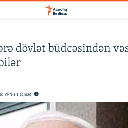
rə dövlət büdcəsindən vəs
bilər
VPN-siz açmaq