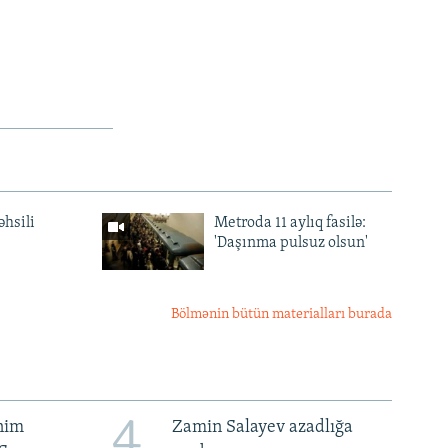
əhsili
Metroda 11 aylıq fasilə:
'Daşınma pulsuz olsun'
Bölmənin bütün materialları burada
4
ənim
Zamin Salayev azadlığa