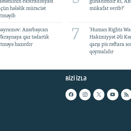
əsənlinin ekstradisiyası
günahımdır ki, A
çün hələlik müraciət
mükafat verib?'
etməyib
7
Bayramov: Azərbaycan
'Human Rights Wat
Ukraynaya qaz tədarük
Hakimiyyət Əli Kə
tməyə hazırdır
qarşı pis rəftara so
qoymalıdır
BIZI IZLƏ