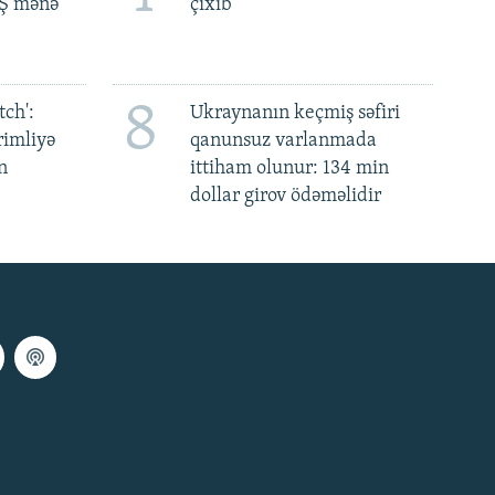
BŞ mənə
çıxıb
8
ch':
Ukraynanın keçmiş səfiri
rimliyə
qanunsuz varlanmada
n
ittiham olunur: 134 min
dollar girov ödəməlidir