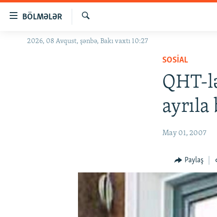
Keçid
BÖLMƏLƏR
linkləri
Axtar
Əsas
2026, 08 Avqust, şənbə, Bakı vaxtı 10:27
GÜNDƏM
məzmuna
SOSIAL
#İZAHLA
qayıt
Əsas
QHT-lə
KORRUPSIOMETR
naviqasiyaya
#ƏSLINDƏ
qayıt
ayrıla 
Axtarışa
FƏRQƏ BAX
keç
QANUNI DOĞRU
May 01, 2007
ARAŞDIRMA
Paylaş
MULTIMEDIA
RADIO ARXIV
VIDEO
HAQQIMIZDA
FOTOQALEREYA
OXU ZALI