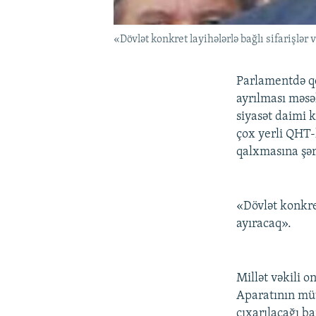
«Dövlət konkret layihələrlə bağlı sifarişlər
Parlamentdə qe
ayrılması məsəl
siyasət daimi 
çox yerli QHT-l
qalxmasına şər
«Dövlət konkret
ayıracaq».
Millət vəkili o
Aparatının müv
çıxarılacağı b