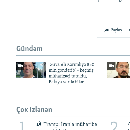
Paylaş
Gündəm
'Guya Əli Kərimliyə 850
min göndərib' – keçmiş
mühafizəçi tutuldu,
Bakıya verilə bilər
Çox izlənən
1
2
Tramp: İranla müharibə