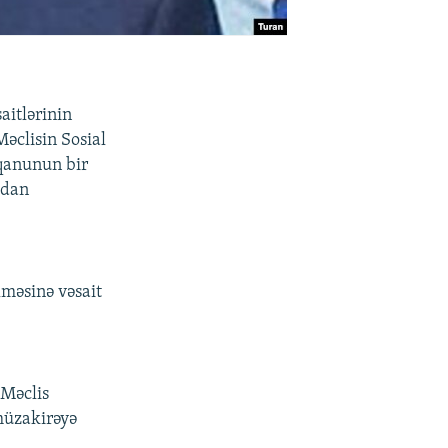
aitlərinin
Məclisin Sosial
 qanunun bir
adan
ilməsinə vəsait
 Məclis
müzakirəyə