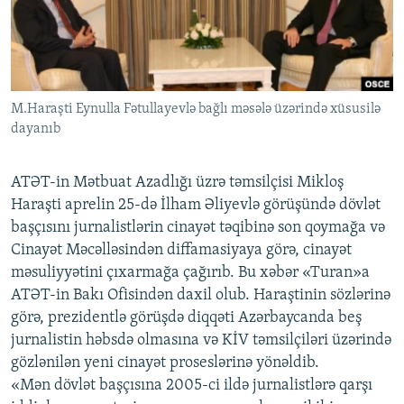
İNFOQRAFIKA
AZƏRBAYCAN ƏDƏBIYYATI KITABXANASI
MISSIYAMIZ
BIZI IZLƏ
KARIKATURA
İSLAM VƏ DEMOKRATIYA
PEŞƏ ETIKASI VƏ JURNALISTIKA STANDARTLARIMIZ
İZ - MƏDƏNIYYƏT PROQRAMI
MATERIALLARIMIZDAN ISTIFADƏ
M.Haraşti Eynulla Fətullayevlə bağlı məsələ üzərində xüsusilə
AZADLIQRADIOSU MOBIL TELEFONUNUZDA
RFE/RL-in bütün saytları
dayanıb
BIZIMLƏ ƏLAQƏ
XƏBƏR BÜLLETENLƏRIMIZ
ATƏT-in Mətbuat Azadlığı üzrə təmsilçisi Mikloş
Haraşti aprelin 25-də İlham Əliyevlə görüşündə dövlət
başçısını jurnalistlərin cinayət təqibinə son qoymağa və
Cinayət Məcəlləsindən diffamasiyaya görə, cinayət
məsuliyyətini çıxarmağa çağırıb. Bu xəbər «Turan»a
ATƏT-in Bakı Ofisindən daxil olub. Haraştinin sözlərinə
görə, prezidentlə görüşdə diqqəti Azərbaycanda beş
jurnalistin həbsdə olmasına və KİV təmsilçiləri üzərində
gözlənilən yeni cinayət proseslərinə yönəldib.
«Mən dövlət başçısına 2005-ci ildə jurnalistlərə qarşı