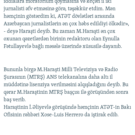
iddialara moratorium qoymasına və keçən il iki
jurnalisti əfv etməsinə görə, təşəkkür etdim. Mən
həmçinin göstərdim ki, ATƏT dövlətləri arasında
Azərbaycan jurnalistlərin ən çox həbs edildiyi ölkədir»,
- deyə Haraşti deyib. Bu zaman M.Haraşti ən çox
oxunan qəzetlərdən birinin redaktoru olan Eynulla
Fətullayevlə bağlı məsələ üzərində xüsusilə dayanıb.
Bununla birgə M.Haraşti Milli Televiziya və Radio
Şurasının (MTRŞ) ANS telekanalına daha altı il
müddətinə lisenziya verilməsini alqışladığını deyib. Bu
qərar M.Haraştinin MTRŞ başçısı ilə görüşündən sonra
baş verib.
Haraştinin İ.Əliyevlə görüşündə həmçinin ATƏT-in Bakı
Ofisinin rəhbəri Xose-Luis Herrero da iştirak edib.