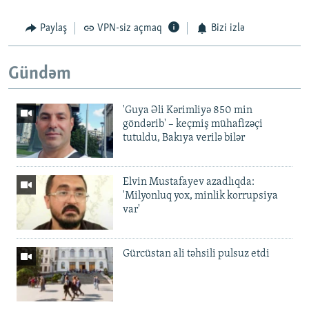
Paylaş
VPN-siz açmaq
Bizi izlə
Gündəm
'Guya Əli Kərimliyə 850 min
göndərib' – keçmiş mühafizəçi
tutuldu, Bakıya verilə bilər
Elvin Mustafayev azadlıqda:
'Milyonluq yox, minlik korrupsiya
var'
Gürcüstan ali təhsili pulsuz etdi