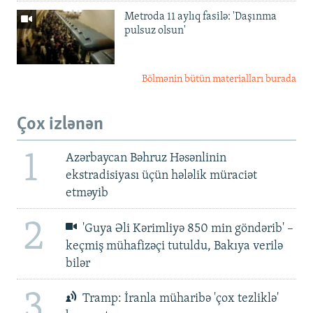
Metroda 11 aylıq fasilə: 'Daşınma
pulsuz olsun'
Bölmənin bütün materialları burada
Çox izlənən
1
Azərbaycan Bəhruz Həsənlinin
ekstradisiyası üçün hələlik müraciət
etməyib
2
'Guya Əli Kərimliyə 850 min göndərib' –
keçmiş mühafizəçi tutuldu, Bakıya verilə
bilər
3
Tramp: İranla müharibə 'çox tezliklə'