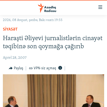
Keçid
linkləri
Əsas
2026, 08 Avqust, şənbə, Bakı vaxtı 19:55
məzmuna
GÜNDƏM
SIYASƏT
qayıt
#İZAHLA
Əsas
Haraşti Əliyevi jurnalistlərin cinayət
KORRUPSIOMETR
naviqasiyaya
təqibinə son qoymağa çağırıb
qayıt
#ƏSLINDƏ
Axtarışa
Aprel 28, 2007
FƏRQƏ BAX
keç
QANUNI DOĞRU
Paylaş
VPN-siz açmaq
ARAŞDIRMA
MULTIMEDIA
RADIO ARXIV
VIDEO
HAQQIMIZDA
FOTOQALEREYA
OXU ZALI