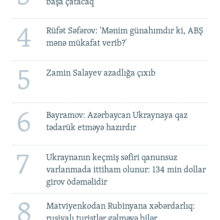
başa çatacaq
4
Rüfət Səfərov: 'Mənim günahımdır ki, ABŞ
mənə mükafat verib?'
5
Zamin Salayev azadlığa çıxıb
6
Bayramov: Azərbaycan Ukraynaya qaz
tədarük etməyə hazırdır
7
Ukraynanın keçmiş səfiri qanunsuz
varlanmada ittiham olunur: 134 min dollar
girov ödəməlidir
8
Matviyenkodan Rubinyana xəbərdarlıq:
rusiyalı turistlər gəlməyə bilər