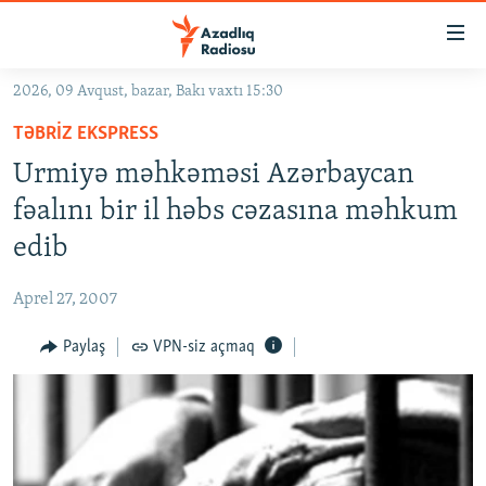
Keçid
linkləri
Əsas
2026, 09 Avqust, bazar, Bakı vaxtı 15:30
məzmuna
GÜNDƏM
TƏBRIZ EKSPRESS
qayıt
#İZAHLA
Əsas
Urmiyə məhkəməsi Azərbaycan
KORRUPSIOMETR
naviqasiyaya
fəalını bir il həbs cəzasına məhkum
qayıt
#ƏSLINDƏ
edib
Axtarışa
FƏRQƏ BAX
keç
Aprel 27, 2007
QANUNI DOĞRU
Paylaş
VPN-siz açmaq
ARAŞDIRMA
MULTIMEDIA
RADIO ARXIV
VIDEO
HAQQIMIZDA
FOTOQALEREYA
OXU ZALI