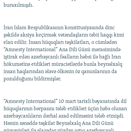
buraxılmışdı.
İran İslam Respublikasının konstitusiyasında dinc
şəkildə aksiya keçirmək vətəndaşların təbii haqqı kimi
elan edilir. İnsan hüquqları təşkilatları, o cümlədən
“Amnesty International” Ana Dili Günü mərasimində
iştirak edən azərbaycanlı fəalların həbsi ilə bağlı İran
hökumətinə etdikləri müraciətlərdə bunla beynəlxalq
insan haqlarından əlavə ölkənin öz qanunlarının da
pozulduğunu bildirmişlər.
“Amnesty International” 10 mart tarixli bəyanatında dil
hüquqlarının bərpasını tələb etdikləri üçün həbs olunan
azərbaycanlıların dərhal azad edilməsini tələb etmişdi.
Həmin sənəddə təşkilat Beynəlxalq Ana Dili Günü
nümayişləri ilə əlaqədar yüzdən artıq azərbaycanlı