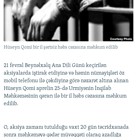
İNFOQRAFIKA
AZƏRBAYCAN ƏDƏBIYYATI KITABXANASI
MISSIYAMIZ
BIZI IZLƏ
KARIKATURA
İSLAM VƏ DEMOKRATIYA
PEŞƏ ETIKASI VƏ JURNALISTIKA STANDARTLARIMIZ
İZ - MƏDƏNIYYƏT PROQRAMI
MATERIALLARIMIZDAN ISTIFADƏ
AZADLIQRADIOSU MOBIL TELEFONUNUZDA
RFE/RL-in bütün saytları
Hüseyn Qomi bir il şərtsiz həbs cəzasına məhkum edilib
BIZIMLƏ ƏLAQƏ
XƏBƏR BÜLLETENLƏRIMIZ
21 fevral Beynəlxalq Ana Dili Günü keçirilən
aksiyalarda iştirak etdiyinə və həmin nümayişləri öz
mobil telefonu ilə çəkdiyinə görə nəzarət altına alınan
Hüseyn Qomi aprelin 25-də Urmiyənin İnqilab
Məhkəməsinin qərarı ilə bir il həbs cəzasına məhkum
edilib.
O, aksiya zamanı tutulduğu vaxt 20 gün təcridxanada
sonra məhkəməyə qədər müvəqqəti olaraq azadlığa