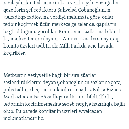
razılaşdırılan tədbirinə imkan verilməyib. Sözügedən
İNFOQRAFIKA
AZƏRBAYCAN ƏDƏBIYYATI KITABXANASI
MISSIYAMIZ
qəzetlərin şef redaktoru Şahvələd Çobanoğlunun
BIZI IZLƏ
KARIKATURA
İSLAM VƏ DEMOKRATIYA
PEŞƏ ETIKASI VƏ JURNALISTIKA STANDARTLARIMIZ
«Azadlıq» radiosuna verdiyi məlumata görə, onlar
tədbir keçirmək üçün mərkəzə gəlsələr də, qapıların
İZ - MƏDƏNIYYƏT PROQRAMI
MATERIALLARIMIZDAN ISTIFADƏ
bağlı olduğunu görüblər. Komitənin fəallarına bildirilib
AZADLIQRADIOSU MOBIL TELEFONUNUZDA
RFE/RL-in bütün saytları
ki, mərkəz təmirə dayanıb. Amma buna baxmayaraq
komitə üzvləri tədbiri elə Milli Parkda açıq havada
BIZIMLƏ ƏLAQƏ
keçiriblər.
XƏBƏR BÜLLETENLƏRIMIZ
Mətbuatın vəziyyətilə bağlı bir sıra şüarlar
səsləndirdiklərini deyən Çobanoğlunun sözlərinə görə,
polis tədbirə heç bir müdaxilə etməyib. «Bakı» Biznes
Mərkəzindən isə «Azadlıq» radiosuna bildirilib ki,
tədbrinin keçirilməməsinə səbəb sərgiyə hazırlıqla bağlı
olub. Bu barədə komitənin üzvləri əvvəlcədən
məlumatlandırılıb.