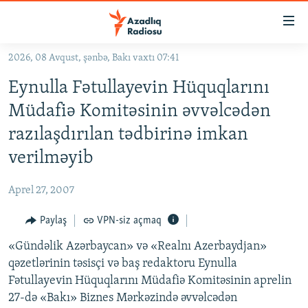
Keçid
linkləri
Əsas
2026, 08 Avqust, şənbə, Bakı vaxtı 07:41
məzmuna
GÜNDƏM
Eynulla Fətullayevin Hüquqlarını
qayıt
#İZAHLA
Əsas
Müdafiə Komitəsinin əvvəlcədən
KORRUPSIOMETR
naviqasiyaya
razılaşdırılan tədbirinə imkan
qayıt
#ƏSLINDƏ
verilməyib
Axtarışa
FƏRQƏ BAX
keç
Aprel 27, 2007
QANUNI DOĞRU
Paylaş
VPN-siz açmaq
ARAŞDIRMA
«Gündəlik Azərbaycan» və «Realnı Azerbaydjan»
MULTIMEDIA
qəzetlərinin təsisçi və baş redaktoru Eynulla
RADIO ARXIV
VIDEO
Fətullayevin Hüquqlarını Müdafiə Komitəsinin aprelin
HAQQIMIZDA
FOTOQALEREYA
OXU ZALI
27-də «Bakı» Biznes Mərkəzində əvvəlcədən