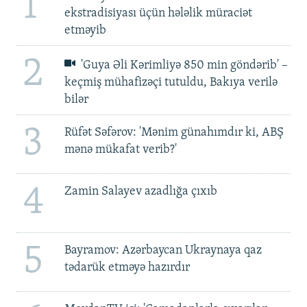
1
ekstradisiyası üçün hələlik müraciət
etməyib
2
'Guya Əli Kərimliyə 850 min göndərib' –
keçmiş mühafizəçi tutuldu, Bakıya verilə
bilər
3
Rüfət Səfərov: 'Mənim günahımdır ki, ABŞ
mənə mükafat verib?'
4
Zamin Salayev azadlığa çıxıb
5
Bayramov: Azərbaycan Ukraynaya qaz
tədarük etməyə hazırdır