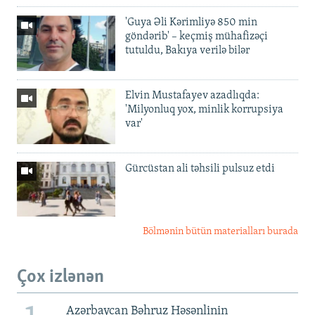
'Guya Əli Kərimliyə 850 min
göndərib' – keçmiş mühafizəçi
tutuldu, Bakıya verilə bilər
Elvin Mustafayev azadlıqda:
'Milyonluq yox, minlik korrupsiya
var'
Gürcüstan ali təhsili pulsuz etdi
Bölmənin bütün materialları burada
Çox izlənən
Azərbaycan Bəhruz Həsənlinin