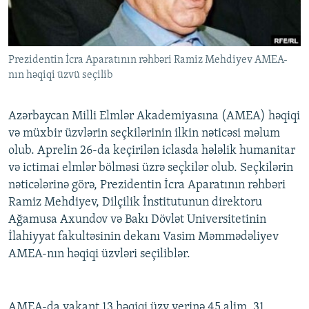
İNFOQRAFIKA
AZƏRBAYCAN ƏDƏBIYYATI KITABXANASI
MISSIYAMIZ
BIZI IZLƏ
KARIKATURA
İSLAM VƏ DEMOKRATIYA
PEŞƏ ETIKASI VƏ JURNALISTIKA STANDARTLARIMIZ
Prezidentin İcra Aparatının rəhbəri Ramiz Mehdiyev AMEA-
İZ - MƏDƏNIYYƏT PROQRAMI
MATERIALLARIMIZDAN ISTIFADƏ
nın həqiqi üzvü seçilib
AZADLIQRADIOSU MOBIL TELEFONUNUZDA
RFE/RL-in bütün saytları
BIZIMLƏ ƏLAQƏ
Azərbaycan Milli Elmlər Akademiyasına (AMEA) həqiqi
və müxbir üzvlərin seçkilərinin ilkin nəticəsi məlum
XƏBƏR BÜLLETENLƏRIMIZ
olub. Aprelin 26-da keçirilən iclasda hələlik humanitar
və ictimai elmlər bölməsi üzrə seçkilər olub. Seçkilərin
nəticələrinə görə, Prezidentin İcra Aparatının rəhbəri
Ramiz Mehdiyev, Dilçilik İnstitutunun direktoru
Ağamusa Axundov və Bakı Dövlət Universitetinin
İlahiyyat fakultəsinin dekanı Vasim Məmmədəliyev
AMEA-nın həqiqi üzvləri seçiliblər.
AMEA-da vakant 13 həqiqi üzv yerinə 45 alim, 31