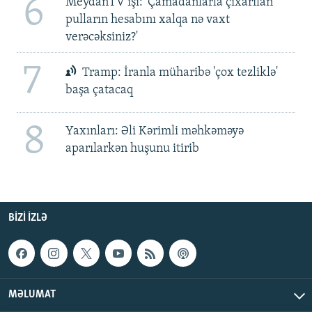
6
MeydanTV işi: 'Çamadanlarla çıxarılan
pulların hesabını xalqa nə vaxt
verəcəksiniz?'
7
Tramp: İranla müharibə 'çox tezliklə'
başa çatacaq
8
Yaxınları: Əli Kərimli məhkəməyə
aparılarkən huşunu itirib
BIZI IZLƏ
MƏLUMAT