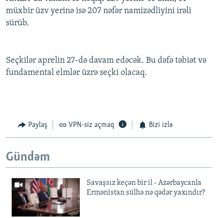
müxbir üzv yerinə isə 207 nəfər namizədliyini irəli
sürüb.
Seçkilər aprelin 27-də davam edəcək. Bu dəfə təbiət və
fundamental elmlər üzrə seçki olacaq.
Paylaş
VPN-siz açmaq
Bizi izlə
Gündəm
Savaşsız keçən bir il - Azərbaycanla
Ermənistan sülhə nə qədər yaxındır?