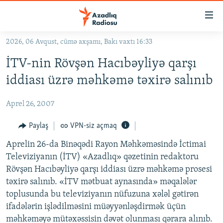
Keçid
linkləri
Əsas
2026, 06 Avqust, cümə axşamı, Bakı vaxtı 16:33
məzmuna
GÜNDƏM
İTV-nin Rövşən Hacıbəyliyə qarşı
qayıt
#İZAHLA
Əsas
iddiası üzrə məhkəmə təxirə salınıb
KORRUPSIOMETR
naviqasiyaya
qayıt
Aprel 26, 2007
#ƏSLINDƏ
Axtarışa
FƏRQƏ BAX
Paylaş
VPN-siz açmaq
keç
QANUNI DOĞRU
Aprelin 26-da Binəqədi Rayon Məhkəməsində İctimai
Televiziyanın (İTV) «Azadlıq» qəzetinin redaktoru
ARAŞDIRMA
Rövşən Hacıbəyliyə qarşı iddiası üzrə məhkəmə prosesi
MULTIMEDIA
təxirə salınıb. «İTV mətbuat aynasında» məqalələr
toplusunda bu televiziyanın nüfuzuna xələl gətirən
RADIO ARXIV
VIDEO
ifadələrin işlədilməsini müəyyənləşdirmək üçün
HAQQIMIZDA
FOTOQALEREYA
OXU ZALI
məhkəməyə mütəxəssisin dəvət olunması qərara alınıb.