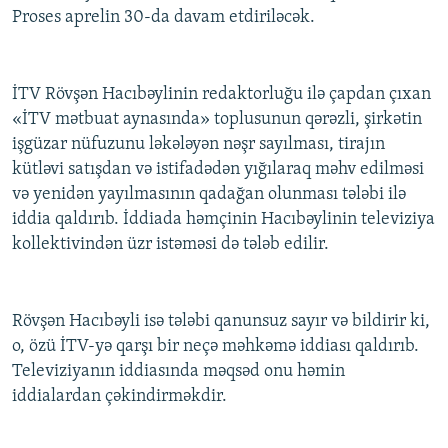
Proses aprelin 30-da davam etdiriləcək.
İNFOQRAFIKA
AZƏRBAYCAN ƏDƏBIYYATI KITABXANASI
MISSIYAMIZ
BIZI IZLƏ
KARIKATURA
İSLAM VƏ DEMOKRATIYA
PEŞƏ ETIKASI VƏ JURNALISTIKA STANDARTLARIMIZ
İZ - MƏDƏNIYYƏT PROQRAMI
MATERIALLARIMIZDAN ISTIFADƏ
İTV Rövşən Hacıbəylinin redaktorluğu ilə çapdan çıxan
«İTV mətbuat aynasında» toplusunun qərəzli, şirkətin
AZADLIQRADIOSU MOBIL TELEFONUNUZDA
RFE/RL-in bütün saytları
işgüzar nüfuzunu ləkələyən nəşr sayılması, tirajın
BIZIMLƏ ƏLAQƏ
kütləvi satışdan və istifadədən yığılaraq məhv edilməsi
və yenidən yayılmasının qadağan olunması tələbi ilə
XƏBƏR BÜLLETENLƏRIMIZ
iddia qaldırıb. İddiada həmçinin Hacıbəylinin televiziya
kollektivindən üzr istəməsi də tələb edilir.
Rövşən Hacıbəyli isə tələbi qanunsuz sayır və bildirir ki,
o, özü İTV-yə qarşı bir neçə məhkəmə iddiası qaldırıb.
Televiziyanın iddiasında məqsəd onu həmin
iddialardan çəkindirməkdir.