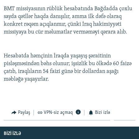
İNFOQRAFIKA
AZƏRBAYCAN ƏDƏBIYYATI KITABXANASI
MISSIYAMIZ
BMT missiyasının rüblük hesabatında Bağdadda çoxlu
BIZI IZLƏ
sayda qətllər haqda danışılır, amma ilk dəfə olaraq
KARIKATURA
İSLAM VƏ DEMOKRATIYA
PEŞƏ ETIKASI VƏ JURNALISTIKA STANDARTLARIMIZ
konkret rəqəm açıqlanmır, çünki İraq hakimiyyəti
İZ - MƏDƏNIYYƏT PROQRAMI
MATERIALLARIMIZDAN ISTIFADƏ
missiyaya bu cür məlumatlar verməməyi qərara alıb.
AZADLIQRADIOSU MOBIL TELEFONUNUZDA
RFE/RL-in bütün saytları
BIZIMLƏ ƏLAQƏ
Hesabatda həmçinin İraqda yaşayış şəraitinin
XƏBƏR BÜLLETENLƏRIMIZ
pisləşməsindən bəhs olunur; işsizlik bu ölkədə 60 faizə
çatıb, iraqlıların 54 faizi günə bir dollardan aşağı
məbləğə yaşayırlar.
Paylaş
VPN-siz açmaq
Bizi izlə
BIZI IZLƏ