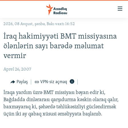
Keçid
linkləri
Əsas
2026, 08 Avqust, şənbə, Bakı vaxtı 16:52
məzmuna
GÜNDƏM
İraq hakimiyyəti BMT missiyasına
qayıt
#İZAHLA
Əsas
ölənlərin sayı barədə məlumat
KORRUPSIOMETR
naviqasiyaya
vermir
qayıt
#ƏSLINDƏ
Axtarışa
Aprel 26, 2007
FƏRQƏ BAX
keç
QANUNI DOĞRU
Paylaş
VPN-siz açmaq
ARAŞDIRMA
İraqa yardım üzrə BMT missiyası bəyan edir ki,
Bağdadda dinlərarası qarşıdurma kəskin olaraq qalır,
MULTIMEDIA
baxmayaraq ki, şəhərdə təhlükəsizliyi gücləndirmək
RADIO ARXIV
VIDEO
üçün iki ay qabaq xüsusi əməliyyata başlanıb.
HAQQIMIZDA
FOTOQALEREYA
OXU ZALI