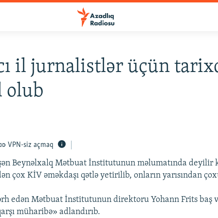
ı il jurnalistlər üçün tari
l olub
VPN-siz açmaq
ən Beynəlxalq Mətbuat İnstitutunun məlumatında deyilir ki
n çox KİV əməkdaşı qətlə yetirilib, onların yarısından çox
ərh edən Mətbuat İnstitutunun direktoru Yohann Frits baş v
 qarşı müharibə» adlandırıb.