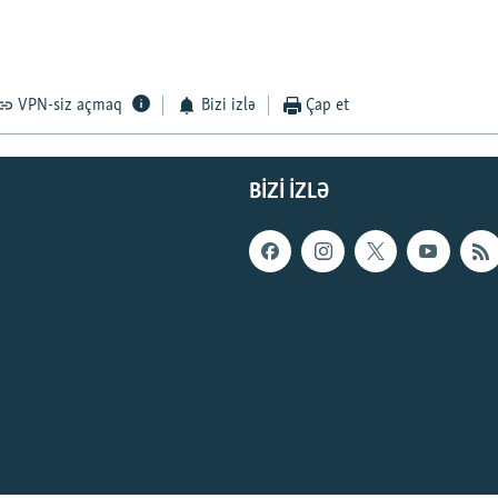
VPN-siz açmaq
Bizi izlə
Çap et
BIZI IZLƏ