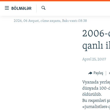
Keçid
BÖLMƏLƏR
linkləri
Axtar
Əsas
2026, 06 Avqust, cümə axşamı, Bakı vaxtı 08:38
GÜNDƏM
məzmuna
#İZAHLA
2006-c
qayıt
Əsas
KORRUPSIOMETR
qanlı i
naviqasiyaya
#ƏSLINDƏ
qayıt
Axtarışa
FƏRQƏ BAX
Aprel 25, 2007
keç
QANUNI DOĞRU
Paylaş
ARAŞDIRMA
Vyanada yerləş
MULTIMEDIA
dünyada 100-də
RADIO ARXIV
VIDEO
öldürülüb.
Bu rəqəmləri ş
HAQQIMIZDA
FOTOQALEREYA
OXU ZALI
«jurnalistlərə