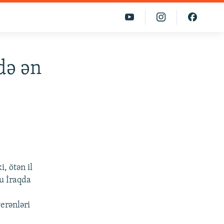
xdə ən
, ötən il
u İraqda
erənləri