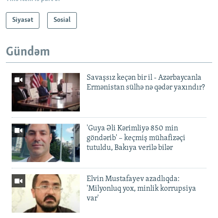
Siyasət
Sosial
Gündəm
Savaşsız keçən bir il - Azərbaycanla
Ermənistan sülhə nə qədər yaxındır?
'Guya Əli Kərimliyə 850 min
göndərib' – keçmiş mühafizəçi
tutuldu, Bakıya verilə bilər
Elvin Mustafayev azadlıqda:
'Milyonluq yox, minlik korrupsiya
var'