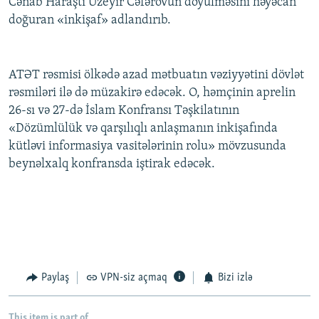
Cənab Haraşti Üzeyir Cəfərovun döyülməsini həyəcan
doğuran «inkişaf» adlandırıb.
ATƏT rəsmisi ölkədə azad mətbuatın vəziyyətini dövlət
rəsmiləri ilə də müzakirə edəcək. O, həmçinin aprelin
26-sı və 27-də İslam Konfransı Təşkilatının
«Dözümlülük və qarşılıqlı anlaşmanın inkişafında
kütləvi informasiya vasitələrinin rolu» mövzusunda
beynəlxalq konfransda iştirak edəcək.
Paylaş
VPN-siz açmaq
Bizi izlə
This item is part of