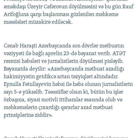
əməkdaşı Üzeyir Cəfərovun döyülməsini və bu gün Rauf
Arifoğluna qarşı başlanması gözlənilən məhkəmə
məsələləri müzakirə ediləcək.
Cənab Haraşti Azərbaycanda son dövrlər mətbuatın
vəziyyəti ilə bağlı aprelin 23-də bəyanat verib. ATƏT
rəsmisi həbsləri və jurnalistlərin döyülməsi pisləyib.
Bəyanatda deyilir: «Azərbaycanda mətbuat azadlığı
hakimiyyətin getdikcə artan təzyiqləri altındadır.
Eynulla Fətullayevin həbsi ilə həbs olunan jurnalistlərin
sayı 5-ə yüksəlib. Təəssüflər olsun ki, bütün bu işlər
özbaşına, siyasi motivli ittihamlar əsasında olub və
məhkəmələrin çıxardığı qərarlar azad mətbuat
prinsiplərinə ziddir».