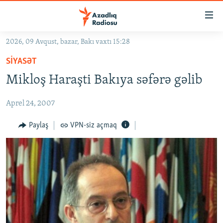
Keçid
linkləri
Əsas
2026, 09 Avqust, bazar, Bakı vaxtı 15:28
məzmuna
GÜNDƏM
SIYASƏT
qayıt
#İZAHLA
Əsas
Mikloş Haraşti Bakıya səfərə gəlib
KORRUPSIOMETR
naviqasiyaya
qayıt
Aprel 24, 2007
#ƏSLINDƏ
Axtarışa
FƏRQƏ BAX
Paylaş
VPN-siz açmaq
keç
QANUNI DOĞRU
ARAŞDIRMA
MULTIMEDIA
RADIO ARXIV
VIDEO
HAQQIMIZDA
FOTOQALEREYA
OXU ZALI