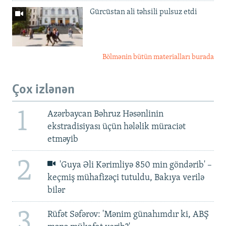
Gürcüstan ali təhsili pulsuz etdi
Bölmənin bütün materialları burada
Çox izlənən
1
Azərbaycan Bəhruz Həsənlinin
ekstradisiyası üçün hələlik müraciət
etməyib
2
'Guya Əli Kərimliyə 850 min göndərib' –
keçmiş mühafizəçi tutuldu, Bakıya verilə
bilər
3
Rüfət Səfərov: 'Mənim günahımdır ki, ABŞ