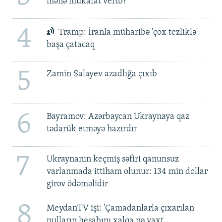
mənə mükafat verib?'
4
Tramp: İranla müharibə 'çox tezliklə'
başa çatacaq
5
Zamin Salayev azadlığa çıxıb
6
Bayramov: Azərbaycan Ukraynaya qaz
tədarük etməyə hazırdır
7
Ukraynanın keçmiş səfiri qanunsuz
varlanmada ittiham olunur: 134 min dollar
girov ödəməlidir
8
MeydanTV işi: 'Çamadanlarla çıxarılan
pulların hesabını xalqa nə vaxt