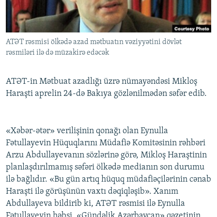
İNFOQRAFIKA
AZƏRBAYCAN ƏDƏBIYYATI KITABXANASI
MISSIYAMIZ
BIZI IZLƏ
KARIKATURA
İSLAM VƏ DEMOKRATIYA
PEŞƏ ETIKASI VƏ JURNALISTIKA STANDARTLARIMIZ
ATƏT rəsmisi ölkədə azad mətbuatın vəziyyətini dövlət
İZ - MƏDƏNIYYƏT PROQRAMI
MATERIALLARIMIZDAN ISTIFADƏ
rəsmiləri ilə də müzakirə edəcək
AZADLIQRADIOSU MOBIL TELEFONUNUZDA
RFE/RL-in bütün saytları
BIZIMLƏ ƏLAQƏ
ATƏT-in Mətbuat azadlığı üzrə nümayəndəsi Mikloş
Haraşti aprelin 24-də Bakıya gözlənilmədən səfər edib.
XƏBƏR BÜLLETENLƏRIMIZ
«Xəbər-ətər» verilişinin qonağı olan Eynulla
Fətullayevin Hüquqlarını Müdafiə Komitəsinin rəhbəri
Arzu Abdullayevanın sözlərinə görə, Mikloş Haraştinin
planlaşdırılmamış səfəri ölkədə medianın son durumu
ilə bağlıdır. «Bu gün artıq hüquq müdafiəçilərinin cənab
Haraşti ilə görüşünün vaxtı dəqiqləşib». Xanım
Abdullayeva bildirib ki, ATƏT rəsmisi ilə Eynulla
Fətullayevin həbsi, «Gündəlik Azərbaycan» qəzetinin