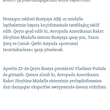
Robert Qeytslə danışıqlardan sonra bəyan edib.
İNFOQRAFIKA
AZƏRBAYCAN ƏDƏBIYYATI KITABXANASI
MISSIYAMIZ
BIZI IZLƏ
KARIKATURA
İSLAM VƏ DEMOKRATIYA
PEŞƏ ETIKASI VƏ JURNALISTIKA STANDARTLARIMIZ
Pentaqon rəhbəri Rusiyaya ABŞ-ın müdafiə
İZ - MƏDƏNIYYƏT PROQRAMI
MATERIALLARIMIZDAN ISTIFADƏ
layihələrinin həyata keçirilməsində tərəfdaşlıq təklif
edib. Qeyts qeyd edib ki, Avropada Amerikanın Raket
AZADLIQRADIOSU MOBIL TELEFONUNUZDA
RFE/RL-in bütün saytları
Əleyhinə Müdafiə sistemi Rusiyaya qarşı yox, Yaxın
BIZIMLƏ ƏLAQƏ
Şərq və Cənub-Qərbi Asiyada «potensial
XƏBƏR BÜLLETENLƏRIMIZ
təcavüzkarlara» qarşı yönələcək.
Aprelin 23-də Qeyts Rusiya prezidenti Vladimir Putinlə
də görüşüb. Qərara alınıb ki, Avropada Amerikanın
Raket Əleyhinə Müdafiə sisteminin yerləşdirilməsinə
dair danışıqlar ekspertlər səviyyəsində davam etdirilsin.