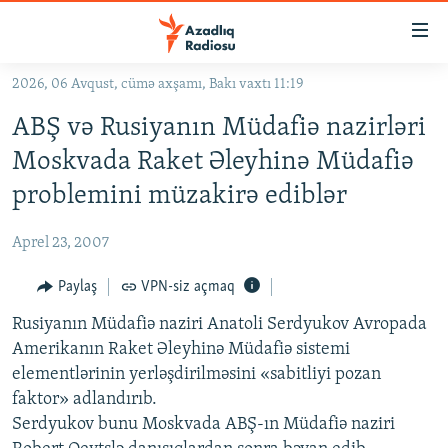
Keçid
linkləri
Əsas
2026, 06 Avqust, cümə axşamı, Bakı vaxtı 11:19
məzmuna
GÜNDƏM
ABŞ və Rusiyanın Müdafiə nazirləri
qayıt
#İZAHLA
Əsas
Moskvada Raket Əleyhinə Müdafiə
KORRUPSIOMETR
naviqasiyaya
problemini müzakirə ediblər
qayıt
#ƏSLINDƏ
Axtarışa
Aprel 23, 2007
FƏRQƏ BAX
keç
QANUNI DOĞRU
Paylaş
VPN-siz açmaq
ARAŞDIRMA
Rusiyanın Müdafiə naziri Anatoli Serdyukov Avropada
Amerikanın Raket Əleyhinə Müdafiə sistemi
MULTIMEDIA
elementlərinin yerləşdirilməsini «sabitliyi pozan
RADIO ARXIV
VIDEO
faktor» adlandırıb.
Serdyukov bunu Moskvada ABŞ-ın Müdafiə naziri
HAQQIMIZDA
FOTOQALEREYA
OXU ZALI