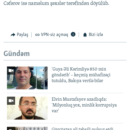
Cəfərov isə naməlum şəxslər tərəfindən döyülüb.
Paylaş
VPN-siz açmaq
Bizi izlə
Gündəm
'Guya Əli Kərimliyə 850 min
göndərib' – keçmiş mühafizəçi
tutuldu, Bakıya verilə bilər
Elvin Mustafayev azadlıqda:
'Milyonluq yox, minlik korrupsiya
var'
Gürcüstan ali təhsili pulsuz etdi