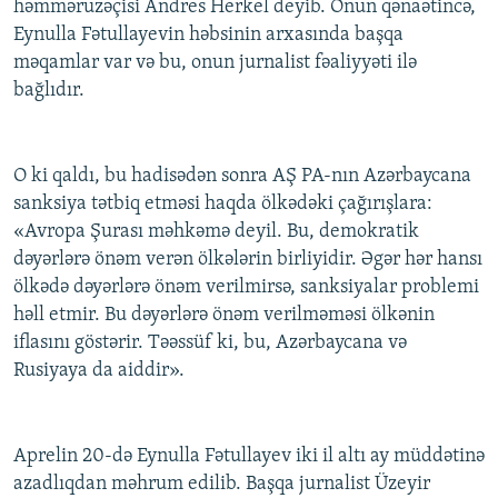
həmməruzəçisi Andres Herkel deyib. Onun qənaətincə,
Eynulla Fətullayevin həbsinin arxasında başqa
məqamlar var və bu, onun jurnalist fəaliyyəti ilə
bağlıdır.
O ki qaldı, bu hadisədən sonra AŞ PA-nın Azərbaycana
sanksiya tətbiq etməsi haqda ölkədəki çağırışlara:
«Avropa Şurası məhkəmə deyil. Bu, demokratik
dəyərlərə önəm verən ölkələrin birliyidir. Əgər hər hansı
ölkədə dəyərlərə önəm verilmirsə, sanksiyalar problemi
həll etmir. Bu dəyərlərə önəm verilməməsi ölkənin
iflasını göstərir. Təəssüf ki, bu, Azərbaycana və
Rusiyaya da aiddir».
Aprelin 20-də Eynulla Fətullayev iki il altı ay müddətinə
azadlıqdan məhrum edilib. Başqa jurnalist Üzeyir