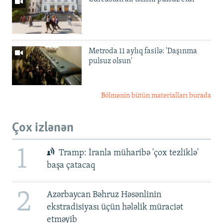
Metroda 11 aylıq fasilə: 'Daşınma
pulsuz olsun'
Bölmənin bütün materialları burada
Çox izlənən
1
Tramp: İranla müharibə 'çox tezliklə'
başa çatacaq
2
Azərbaycan Bəhruz Həsənlinin
ekstradisiyası üçün hələlik müraciət
etməyib