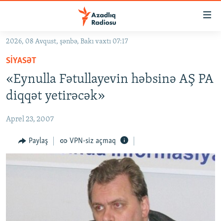
Keçid
linkləri
Əsas
2026, 08 Avqust, şənbə, Bakı vaxtı 07:17
məzmuna
GÜNDƏM
SIYASƏT
qayıt
#İZAHLA
Əsas
«Eynulla Fətullayevin həbsinə AŞ PA
KORRUPSIOMETR
naviqasiyaya
diqqət yetirəcək»
qayıt
#ƏSLINDƏ
Axtarışa
Aprel 23, 2007
FƏRQƏ BAX
keç
QANUNI DOĞRU
Paylaş
VPN-siz açmaq
ARAŞDIRMA
MULTIMEDIA
RADIO ARXIV
VIDEO
HAQQIMIZDA
FOTOQALEREYA
OXU ZALI