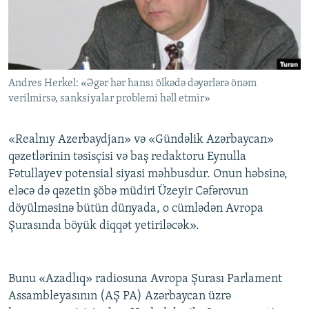
İNFOQRAFIKA
AZƏRBAYCAN ƏDƏBIYYATI KITABXANASI
MISSIYAMIZ
BIZI IZLƏ
KARIKATURA
İSLAM VƏ DEMOKRATIYA
PEŞƏ ETIKASI VƏ JURNALISTIKA STANDARTLARIMIZ
İZ - MƏDƏNIYYƏT PROQRAMI
MATERIALLARIMIZDAN ISTIFADƏ
Andres Herkel: «Əgər hər hansı ölkədə dəyərlərə önəm
AZADLIQRADIOSU MOBIL TELEFONUNUZDA
RFE/RL-in bütün saytları
verilmirsə, sanksiyalar problemi həll etmir»
BIZIMLƏ ƏLAQƏ
XƏBƏR BÜLLETENLƏRIMIZ
«Realnıy Azerbaydjan» və «Gündəlik Azərbaycan»
qəzetlərinin təsisçisi və baş redaktoru Eynulla
Fətullayev potensial siyasi məhbusdur. Onun həbsinə,
eləcə də qəzetin şöbə müdiri Üzeyir Cəfərovun
döyülməsinə bütün dünyada, o cümlədən Avropa
Şurasında böyük diqqət yetiriləcək».
Bunu «Azadlıq» radiosuna Avropa Şurası Parlament
Assambleyasının (AŞ PA) Azərbaycan üzrə