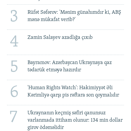
3
Rüfət Səfərov: 'Mənim günahımdır ki, ABŞ
mənə mükafat verib?'
4
Zamin Salayev azadlığa çıxıb
5
Bayramov: Azərbaycan Ukraynaya qaz
tədarük etməyə hazırdır
6
'Human Rights Watch': Hakimiyyət Əli
Kərimliyə qarşı pis rəftara son qoymalıdır
7
Ukraynanın keçmiş səfiri qanunsuz
varlanmada ittiham olunur: 134 min dollar
girov ödəməlidir