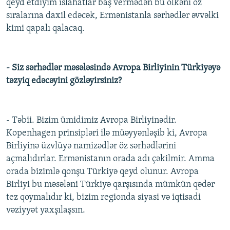
qeyd etdiyim islahatlar baş vermədən bu ölkəni öz
sıralarına daxil edəcək, Ermənistanla sərhədlər əvvəlki
kimi qapalı qalacaq.
- Siz sərhədlər məsələsində Avropa Birliyinin Türkiyəyə
təzyiq edəcəyini gözləyirsiniz?
- Təbii. Bizim ümidimiz Avropa Birliyinədir.
Kopenhagen prinsipləri ilə müəyyənləşib ki, Avropa
Birliyinə üzvlüyə namizədlər öz sərhədlərini
açmalıdırlar. Ermənistanın orada adı çəkilmir. Amma
orada bizimlə qonşu Türkiyə qeyd olunur. Avropa
Birliyi bu məsələni Türkiyə qarşısında mümkün qədər
tez qoymalıdır ki, bizim regionda siyasi və iqtisadi
vəziyyət yaxşılaşsın.