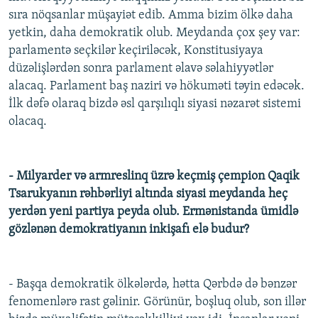
sıra nöqsanlar müşayiət edib. Amma bizim ölkə daha
yetkin, daha demokratik olub. Meydanda çox şey var:
parlamentə seçkilər keçiriləcək, Konstitusiyaya
düzəlişlərdən sonra parlament əlavə səlahiyyətlər
alacaq. Parlament baş naziri və hökuməti təyin edəcək.
İlk dəfə olaraq bizdə əsl qarşılıqlı siyasi nəzarət sistemi
olacaq.
- Milyarder və armreslinq üzrə keçmiş çempion Qaqik
Tsarukyanın rəhbərliyi altında siyasi meydanda heç
yerdən yeni partiya peyda olub. Ermənistanda ümidlə
gözlənən demokratiyanın inkişafı elə budur?
- Başqa demokratik ölkələrdə, hətta Qərbdə də bənzər
fenomenlərə rast gəlinir. Görünür, boşluq olub, son illər