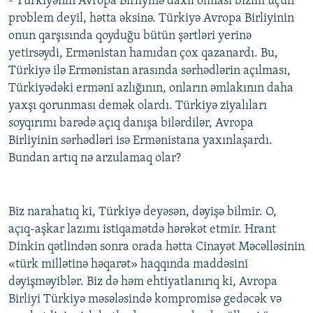
- Türkiyənin Avropa Birliyinə daxil olması bizim üçün
problem deyil, hətta əksinə. Türkiyə Avropa Birliyinin
onun qarşısında qoyduğu bütün şərtləri yerinə
yetirsəydi, Ermənistan hamıdan çox qazanardı. Bu,
Türkiyə ilə Ermənistan arasında sərhədlərin açılması,
Türkiyədəki erməni azlığının, onların əmlakının daha
yaxşı qorunması demək olardı. Türkiyə ziyalıları
soyqırımı barədə açıq danışa bilərdilər, Avropa
Birliyinin sərhədləri isə Ermənistana yaxınlaşardı.
Bundan artıq nə arzulamaq olar?
Biz narahatıq ki, Türkiyə deyəsən, dəyişə bilmir. O,
açıq-aşkar lazımı istiqamətdə hərəkət etmir. Hrant
Dinkin qətlindən sonra orada hətta Cinayət Məcəlləsinin
«türk millətinə həqarət» haqqında maddəsini
dəyişməyiblər. Biz də həm ehtiyatlanırıq ki, Avropa
Birliyi Türkiyə məsələsində kompromisə gedəcək və