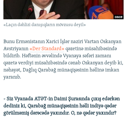
İNFOQRAFIKA
AZƏRBAYCAN ƏDƏBIYYATI KITABXANASI
MISSIYAMIZ
BIZI IZLƏ
KARIKATURA
İSLAM VƏ DEMOKRATIYA
PEŞƏ ETIKASI VƏ JURNALISTIKA STANDARTLARIMIZ
«Laçın dəhlizi danışıqların mövzusu deyil»
İZ - MƏDƏNIYYƏT PROQRAMI
MATERIALLARIMIZDAN ISTIFADƏ
AZADLIQRADIOSU MOBIL TELEFONUNUZDA
RFE/RL-in bütün saytları
Bunu Ermənistanın Xarici İşlər naziri Vartan Oskanyan
BIZIMLƏ ƏLAQƏ
Avstriyanın
«Der Standard»
qəzetinə müsahibəsində
bildirib. Həftənin əvvəlində Vyanaya səfəri zamanı
XƏBƏR BÜLLETENLƏRIMIZ
qəzetə verdiyi müsahibəsində cənab Oskanyan deyib ki,
nəhayət, Dağlıq Qarabağ münaqişəsinin həllinə imkan
yaranıb.
- Siz Vyanada ATƏT-in Daimi Şurasında çıxış edərkən
dediniz ki, Qarabağ münaqişəsinin həlli indiyə qədər
görülməmiş dərəcədə yaxındır. O, nə qədər yaxındır?