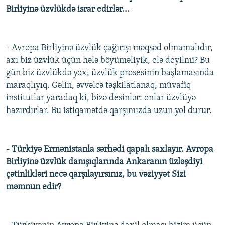
Birliyinə üzvlükdə israr edirlər...
- Avropa Birliyinə üzvlük çağırışı məqsəd olmamalıdır,
axı biz üzvlük üçün hələ böyüməliyik, elə deyilmi? Bu
gün biz üzvlükdə yox, üzvlük prosesinin başlamasında
maraqlıyıq. Gəlin, əvvəlcə təşkilatlanaq, müvafiq
institutlar yaradaq ki, bizə desinlər: onlar üzvlüyə
hazırdırlar. Bu istiqamətdə qarşımızda uzun yol durur.
- Türkiyə Ermənistanla sərhədi qapalı saxlayır. Avropa
Birliyinə üzvlük danışıqlarında Ankaranın üzləşdiyi
çətinlikləri necə qarşılayırsınız, bu vəziyyət Sizi
məmnun edir?