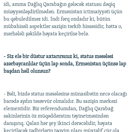
idi, amma Dağlıq Qarabağın gələcək statusu dəqiq
müəyyənləşdirilmədən. Ermənistan ictimaiyyəti üçün
bu qəbuledilməz idi. İndi fərq ondadır ki, bütün
mübahisəli aspektlər sazişin tərkib hissəsidir, hətta o,
mərhələli şəkildə həyata keçirilsə belə.
- Siz elə bir düstur axtarırsınız ki, status məsələsi
azərbaycanlılar üçün lap sonda, Ermənistan üçünsə lap
başdan həll olunsun?
- Bəli, bizdə status məsələsinə münasibətin necə olacağı
barədə aydın təsəvvür olmalıdır. Bu sazişin mərkəzi
elementidir. Biz referendumdan, Dağlıq Qarabağ
sakinlərinin öz müqəddəratını təyinetməsindən
danışırıq. Qalan hər şey ikinci dərəcəlidir, həyata
keçiriləcək tədbirlərin təqvim planı müxtəlif cür ola