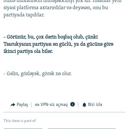
bizdə müxalifətin mütəşəkkilliyi yox idi. İnsanlar yeni
siyasi platforma axtarırdılar və deyəsən, onu bu
partiyada tapıblar.
- Görünür, bu, çox dərin boşluq olub, çünki
Tsarukyanın partiyası ən güclü, ya da gücünə görə
ikinci partiya ola bilər.
- Gəlin, gözləyək, görək nə olur.
Paylaş
VPN-siz açmaq
Bizi izlə
This item is part of