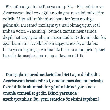
- Biz münaqişənin həllinə yaxınıq. Biz – Ermənistan və
Azərbaycan indi çox ağıllı razılaşma mətnini müzakirə
edirik. Müxtəlif mübahisəli bəndlər üzrə razılığa
gəlmişik. Bu sənəd razılaşmaya nail olmaq üçün real
imkan verir. «Yaxınlıq» burada zaman mənasında
deyil, nəticəyə yaxınlıq mənasındadır. Dediyim odur ki,
əgər bu mətni əvvəlkilərlə müqayisə etsək, onda biz
həllə yaxınlaşmışıq. Amma biz hələ də onun prinsipləri
barədə danışıqlar aparmaqda davam edirik.
- Danışıqların predmetlərindən biri Laçın dəhlizidir.
Azərbaycan hesab edir ki, oradan
məsələn,
bu prinsip
üzrə istifadə olunmalıdır: günün birinci yarısında
onunla ermənilər gedir, ikinci yarısında
azərbaycanlılar. Bu, yeni sənəddə öz əksini tapıbmı?