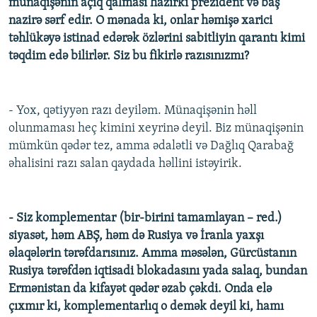
münaqişənin açıq qalması hazırkı prezident və baş
nazirə sərf edir. O mənada ki, onlar həmişə xarici
təhlükəyə istinad edərək özlərini sabitliyin qarantı kimi
təqdim edə bilirlər. Siz bu fikirlə razısınızmı?
- Yox, qətiyyən razı deyiləm. Münaqişənin həll
olunmaması heç kimini xeyrinə deyil. Biz münaqişənin
mümkün qədər tez, amma ədalətli və Dağlıq Qarabağ
əhalisini razı salan qaydada həllini istəyirik.
- Siz komplementar (bir-birini tamamlayan – red.)
siyasət, həm ABŞ, həm də Rusiya və İranla yaxşı
əlaqələrin tərəfdarısınız. Amma məsələn, Gürcüstanın
Rusiya tərəfdən iqtisadi blokadasını yada salaq, bundan
Ermənistan da kifayət qədər əzab çəkdi. Onda elə
çıxmır ki, komplementarlıq o demək deyil ki, hamı