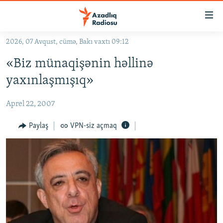
Keçid
linkləri
Əsas
2026, 07 Avqust, cümə, Bakı vaxtı 09:12
məzmuna
GÜNDƏM
«Biz münaqişənin həllinə
qayıt
#İZAHLA
Əsas
yaxınlaşmışıq»
KORRUPSIOMETR
naviqasiyaya
qayıt
Aprel 22, 2007
#ƏSLINDƏ
Axtarışa
FƏRQƏ BAX
Paylaş
VPN-siz açmaq
keç
QANUNI DOĞRU
ARAŞDIRMA
MULTIMEDIA
RADIO ARXIV
VIDEO
HAQQIMIZDA
FOTOQALEREYA
OXU ZALI