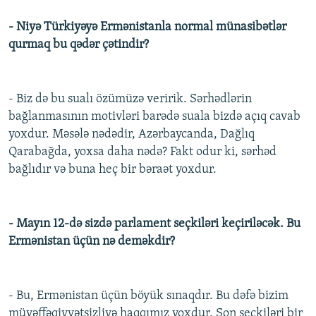
- Niyə Türkiyəyə Ermənistanla normal münasibətlər
qurmaq bu qədər çətindir?
- Biz də bu sualı özümüzə veririk. Sərhədlərin
bağlanmasının motivləri barədə suala bizdə açıq cavab
yoxdur. Məsələ nədədir, Azərbaycanda, Dağlıq
Qarabağda, yoxsa daha nədə? Fakt odur ki, sərhəd
bağlıdır və buna heç bir bəraət yoxdur.
- Mayın 12-də sizdə parlament seçkiləri keçiriləcək. Bu
Ermənistan üçün nə deməkdir?
- Bu, Ermənistan üçün böyük sınaqdır. Bu dəfə bizim
müvəffəqiyyətsizliyə haqqımız yoxdur. Son seçkiləri bir