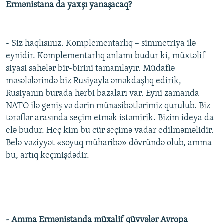
Ermənistana da yaxşı yanaşacaq?
- Siz haqlısınız. Komplementarlıq – simmetriya ilə
eynidir. Komplementarlıq anlamı budur ki, müxtəlif
siyasi sahələr bir-birini tamamlayır. Müdafiə
məsələlərində biz Rusiyayla əməkdaşlıq edirik,
Rusiyanın burada hərbi bazaları var. Eyni zamanda
NATO ilə geniş və dərin münasibətlərimiz qurulub. Biz
tərəflər arasında seçim etmək istəmirik. Bizim ideya da
elə budur. Heç kim bu cür seçimə vadar edilməməlidir.
Belə vəziyyət «soyuq müharibə» dövründə olub, amma
bu, artıq keçmişdədir.
- Amma Ermənistanda müxalif qüvvələr Avropa