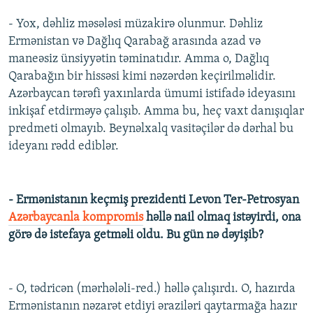
- Yox, dəhliz məsələsi müzakirə olunmur. Dəhliz
Ermənistan və Dağlıq Qarabağ arasında azad və
maneəsiz ünsiyyətin təminatıdır. Amma o, Dağlıq
Qarabağın bir hissəsi kimi nəzərdən keçirilməlidir.
Azərbaycan tərəfi yaxınlarda ümumi istifadə ideyasını
inkişaf etdirməyə çalışıb. Amma bu, heç vaxt danışıqlar
predmeti olmayıb. Beynəlxalq vasitəçilər də dərhal bu
ideyanı rədd ediblər.
- Ermənistanın keçmiş prezidenti Levon Ter-Petrosyan
Azərbaycanla kompromis
həllə nail olmaq istəyirdi, ona
görə də istefaya getməli oldu. Bu gün nə dəyişib?
- O, tədricən (mərhələli-red.) həllə çalışırdı. O, hazırda
Ermənistanın nəzarət etdiyi əraziləri qaytarmağa hazır