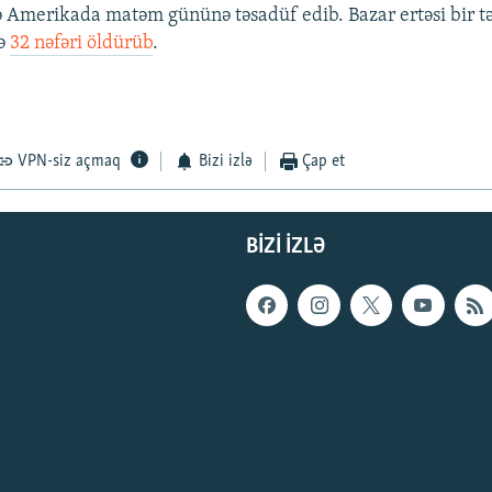
ə Amerikada matəm gününə təsadüf edib. Bazar ertəsi bir tə
də
32 nəfəri öldürüb
.
VPN-siz açmaq
Bizi izlə
Çap et
BIZI IZLƏ