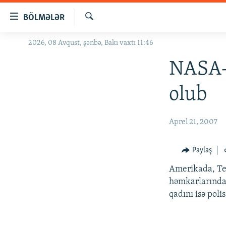
Keçid
BÖLMƏLƏR
linkləri
Axtar
Əsas
2026, 08 Avqust, şənbə, Bakı vaxtı 11:46
GÜNDƏM
məzmuna
#İZAHLA
NASA-
qayıt
Əsas
KORRUPSIOMETR
olub
naviqasiyaya
#ƏSLINDƏ
qayıt
Axtarışa
FƏRQƏ BAX
Aprel 21, 2007
keç
QANUNI DOĞRU
Paylaş
ARAŞDIRMA
Amerikada, Te
MULTIMEDIA
həmkarlarından
RADIO ARXIV
VIDEO
qadını isə poli
HAQQIMIZDA
FOTOQALEREYA
OXU ZALI