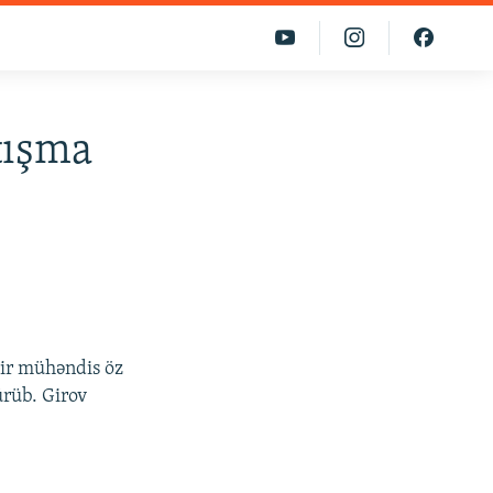
tışma
ir mühəndis öz
ürüb. Girov