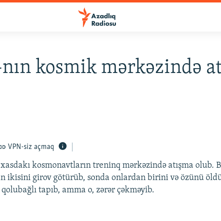
nın kosmik mərkəzində a
VPN-siz açmaq
xasdakı kosmonavtların treninq mərkəzində atışma olub. B
 ikisini girov götürüb, sonda onlardan birini və özünü öld
s qolubağlı tapıb, amma o, zərər çəkməyib.