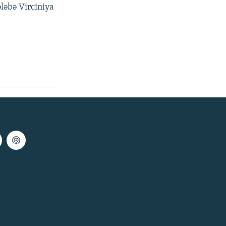
ləbə Virciniya