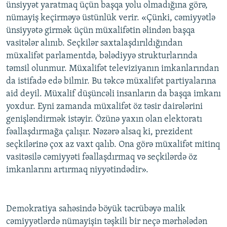
ünsiyyət yaratmaq üçün başqa yolu olmadığına görə,
nümayiş keçirməyə üstünlük verir. «Çünki, cəmiyyətlə
ünsiyyətə girmək üçün müxalifətin əlindən başqa
vasitələr alınıb. Seçkilər saxtalaşdırıldığından
müxalifət parlamentdə, bələdiyyə strukturlarında
təmsil olunmur. Müxalifət televiziyanın imkanlarından
da istifadə edə bilmir. Bu təkcə müxalifət partiyalarına
aid deyil. Müxalif düşüncəli insanların da başqa imkanı
yoxdur. Eyni zamanda müxalifət öz təsir dairələrini
genişləndirmək istəyir. Özünə yaxın olan elektoratı
fəallaşdırmağa çalışır. Nəzərə alsaq ki, prezident
seçkilərinə çox az vaxt qalıb. Ona görə müxalifət mitinq
vasitəsilə cəmiyyəti fəallaşdırmaq və seçkilərdə öz
imkanlarını artırmaq niyyətindədir».
Demokratiya sahəsində böyük təcrübəyə malik
cəmiyyətlərdə nümayişin təşkili bir neçə mərhələdən