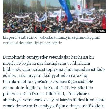
İNFOQRAFIKA
AZƏRBAYCAN ƏDƏBIYYATI KITABXANASI
MISSIYAMIZ
BIZI IZLƏ
KARIKATURA
İSLAM VƏ DEMOKRATIYA
PEŞƏ ETIKASI VƏ JURNALISTIKA STANDARTLARIMIZ
İZ - MƏDƏNIYYƏT PROQRAMI
MATERIALLARIMIZDAN ISTIFADƏ
AZADLIQRADIOSU MOBIL TELEFONUNUZDA
RFE/RL-in bütün saytları
Ekspert hesab edir ki, vətəndaşa nümayiş keçirmə haqqının
BIZIMLƏ ƏLAQƏ
verilməsi demokratiyaya bərabərdir
XƏBƏR BÜLLETENLƏRIMIZ
Demokratik cəmiyyətlər vətəndaşlar hər hansı bir
məsələ ilə bağlı öz narahatlıqlarını və fikirlərini
bildirmək üçün sərbəst toplaşmaq hüququndan istifadə
edirlər. Hakimiyyətin fəaliyyətindən narazılıq
insanların etiraz yürüşünə çıxması üçün sadə bir
elementdir. İngiltərənin Kembric Universitetinin
professoru Con Dan isə bildirir ki, nümayişlərə
əhəmiyyət verməmək və siyasi istəyin ifadəsi kimi qəbul
etmək demokratik cəmiyyət üçün olduqca təhlükəlidir.