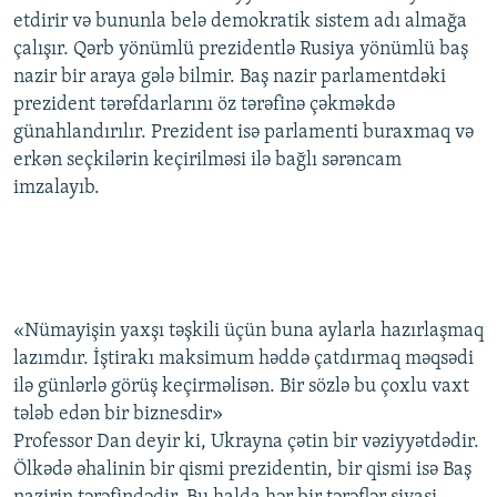
etdirir və bununla belə demokratik sistem adı almağa
çalışır. Qərb yönümlü prezidentlə Rusiya yönümlü baş
nazir bir araya gələ bilmir. Baş nazir parlamentdəki
prezident tərəfdarlarını öz tərəfinə çəkməkdə
günahlandırılır. Prezident isə parlamenti buraxmaq və
erkən seçkilərin keçirilməsi ilə bağlı sərəncam
imzalayıb.
«Nümayişin yaxşı təşkili üçün buna aylarla hazırlaşmaq
lazımdır. İştirakı maksimum həddə çatdırmaq məqsədi
ilə günlərlə görüş keçirməlisən. Bir sözlə bu çoxlu vaxt
tələb edən bir biznesdir»
Professor Dan deyir ki, Ukrayna çətin bir vəziyyətdədir.
Ölkədə əhalinin bir qismi prezidentin, bir qismi isə Baş