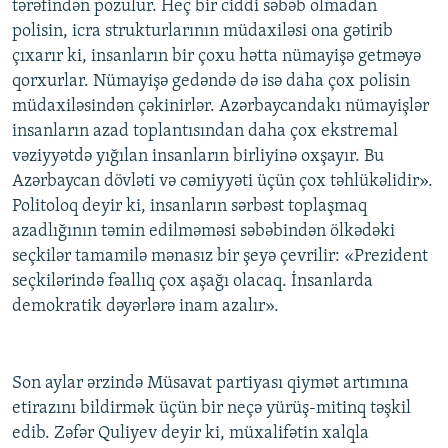
tərəfindən pozulur. Heç bir ciddi səbəb olmadan
polisin, icra strukturlarının müdaxiləsi ona gətirib
çıxarır ki, insanların bir çoxu hətta nümayişə getməyə
qorxurlar. Nümayişə gedəndə də isə daha çox polisin
müdaxiləsindən çəkinirlər. Azərbaycandakı nümayişlər
insanların azad toplantısından daha çox ekstremal
vəziyyətdə yığılan insanların birliyinə oxşayır. Bu
Azərbaycan dövləti və cəmiyyəti üçün çox təhlükəlidir».
Politoloq deyir ki, insanların sərbəst toplaşmaq
azadlığının təmin edilməməsi səbəbindən ölkədəki
seçkilər tamamilə mənasız bir şeyə çevrilir: «Prezident
seçkilərində fəallıq çox aşağı olacaq. İnsanlarda
demokratik dəyərlərə inam azalır».
Son aylar ərzində Müsavat partiyası qiymət artımına
etirazını bildirmək üçün bir neçə yürüş-mitinq təşkil
edib. Zəfər Quliyev deyir ki, müxalifətin xalqla