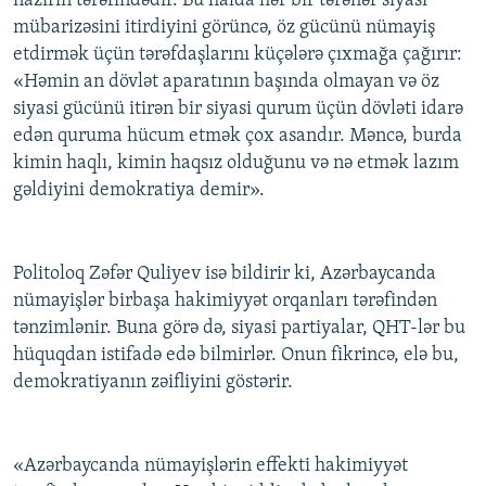
nazirin tərəfindədir. Bu halda hər bir tərəflər siyasi
mübarizəsini itirdiyini görüncə, öz gücünü nümayiş
etdirmək üçün tərəfdaşlarını küçələrə çıxmağa çağırır:
«Həmin an dövlət aparatının başında olmayan və öz
siyasi gücünü itirən bir siyasi qurum üçün dövləti idarə
edən quruma hücum etmək çox asandır. Məncə, burda
kimin haqlı, kimin haqsız olduğunu və nə etmək lazım
gəldiyini demokratiya demir».
Politoloq Zəfər Quliyev isə bildirir ki, Azərbaycanda
nümayişlər birbaşa hakimiyyət orqanları tərəfindən
tənzimlənir. Buna görə də, siyasi partiyalar, QHT-lər bu
hüquqdan istifadə edə bilmirlər. Onun fikrincə, elə bu,
demokratiyanın zəifliyini göstərir.
«Azərbaycanda nümayişlərin effekti hakimiyyət