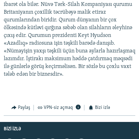
ibarət ola bilər. Nüvə Tərk-Silah Kompaniyası qurumu
Britaniyanın çoxillik təcrübəyə malik etiraz
qurumlarından biridir. Qurum dünyanın bir çox
ölkəsində kütləvi qırğına səbəb olan silahların əleyhinə
çıxış edir. Qurumun prezidenti Keyt Hyudson
«Azadlıq» radiosuna işin təşkili barədə danışıb.
«Nümayişin yaxşı təşkili üçün buna aylarla hazırlaşmaq
lazımdır. İştirakı maksimum həddə çatdırmaq məqsədi
ilə günlərlə görüş keçirməlisən. Bir sözlə bu çoxlu vaxt
tələb edən bir biznesdir».
Paylaş
VPN-siz açmaq
Bizi izlə
BIZI IZLƏ