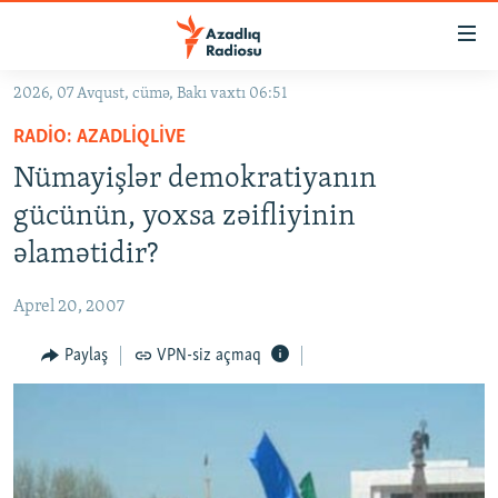
Keçid
linkləri
Əsas
2026, 07 Avqust, cümə, Bakı vaxtı 06:51
məzmuna
GÜNDƏM
RADIO: AZADLIQLIVE
qayıt
#İZAHLA
Əsas
Nümayişlər demokratiyanın
KORRUPSIOMETR
naviqasiyaya
gücünün, yoxsa zəifliyinin
qayıt
#ƏSLINDƏ
əlamətidir?
Axtarışa
FƏRQƏ BAX
keç
Aprel 20, 2007
QANUNI DOĞRU
Paylaş
VPN-siz açmaq
ARAŞDIRMA
MULTIMEDIA
RADIO ARXIV
VIDEO
HAQQIMIZDA
FOTOQALEREYA
OXU ZALI