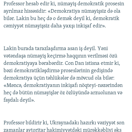
Professor hesab edir ki, nümayiş demokratik prosesin
ayrılmaz hissəsidir: «Demokratiya nümayişsiz də ola
bilər. Lakin bu heç də o demək deyil ki, demokratik
cəmiyyət nümayişsiz daha yaxşı inkişaf edir».
Lakin burada tarazlaşdırma asan iş deyil. Yəni
vətəndaşa nümayiş keçirmə haqqının verilməsi özü
demokratiyaya bərabərdir. Con Dan istisna etmir ki,
bəzi demokratikləşdirmə proseslərinin gedişində
demokratiya üçün təhlükələr də mövcud ola bilər:
«Məncə, demokratiyanın inkişafı nöqteyi-nəzərindən
heç də bütün nümayişlər öz özlüyündə arzuolunan və
faydalı deyil».
Professor bildirir ki, Ukraynadakı hazırkı vəziyyət son
zamanlar avtoritar hakimiyyətdəki mürəkkəbliyi əks