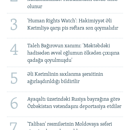
olunur
3
'Human Rights Watch': Hakimiyyət Əli
Kərimliyə qarşı pis rəftara son qoymalıdır
4
Taleh Bağırovun xanımı: 'Məktəbdəki
hadisədən əvvəl oğlumun ölkədən çıxışına
qadağa qoyulmuşdu'
5
Əli Kərimlinin saxlanma şəraitinin
ağırlaşdırıldığı bildirilir
6
Ayaqaltı üzərindəki Rusiya bayrağına görə
Özbəkistan vətəndaşını deportasiya etdilər
7
'Taliban' rəsmilərinin Moldovaya səfəri