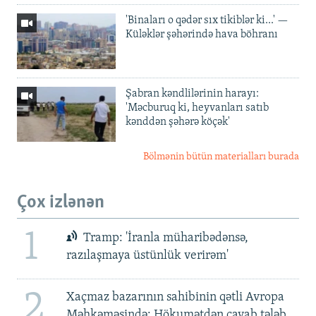
'Binaları o qədər sıx tikiblər ki...' —
Küləklər şəhərində hava böhranı
Şabran kəndlilərinin harayı:
'Məcburuq ki, heyvanları satıb
kənddən şəhərə köçək'
Bölmənin bütün materialları burada
Çox izlənən
1
Tramp: 'İranla müharibədənsə,
razılaşmaya üstünlük verirəm'
2
Xaçmaz bazarının sahibinin qətli Avropa
Məhkəməsində: Hökumətdən cavab tələb