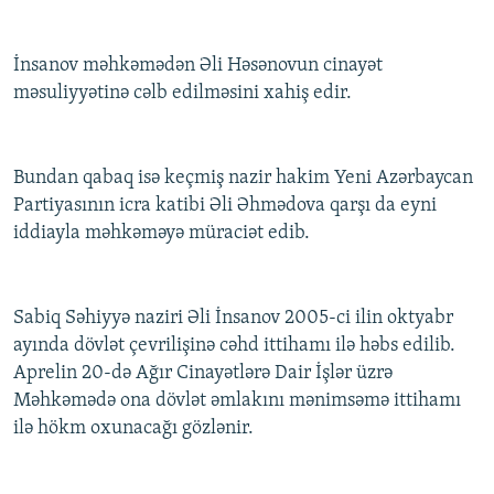
İnsanov məhkəmədən Əli Həsənovun cinayət
məsuliyyətinə cəlb edilməsini xahiş edir.
Bundan qabaq isə keçmiş nazir hakim Yeni Azərbaycan
Partiyasının icra katibi Əli Əhmədova qarşı da eyni
iddiayla məhkəməyə müraciət edib.
Sabiq Səhiyyə naziri Əli İnsanov 2005-ci ilin oktyabr
ayında dövlət çevrilişinə cəhd ittihamı ilə həbs edilib.
Aprelin 20-də Ağır Cinayətlərə Dair İşlər üzrə
Məhkəmədə ona dövlət əmlakını mənimsəmə ittihamı
ilə hökm oxunacağı gözlənir.