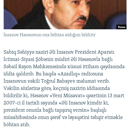
İNFOQRAFIKA
AZƏRBAYCAN ƏDƏBIYYATI KITABXANASI
MISSIYAMIZ
BIZI IZLƏ
KARIKATURA
İSLAM VƏ DEMOKRATIYA
PEŞƏ ETIKASI VƏ JURNALISTIKA STANDARTLARIMIZ
İZ - MƏDƏNIYYƏT PROQRAMI
MATERIALLARIMIZDAN ISTIFADƏ
İnsanov Həsənovun ona böhtan atdığını bildirir
AZADLIQRADIOSU MOBIL TELEFONUNUZDA
RFE/RL-in bütün saytları
BIZIMLƏ ƏLAQƏ
Sabiq Səhiyyə naziri Əli İnsanov Prezident Aparatı
XƏBƏR BÜLLETENLƏRIMIZ
İctimai-Siyasi Şöbənin müdiri Əli Həsənovla bağlı
Səbail Rayon Məhkəməsində xüsusi ittiham qaydasında
iddia qaldırıb. Bu haqda «Azadlıq» radiosuna
İnsanovun vəkili Toğrul Babayev məlumat verib.
Vəkilin sözlərinə görə, keçmiş nazirin iddiasında
bildirilir ki, Həsənov «Yeni Müsavat» qəzetinin 13 mart
2007-ci il tarixli sayında «Əli İnsanov kimdir ki,
prezident onunla bağlı tapşırıq versin» başlıqlı
müsahibəsində onun şərəf və ləyaqətini təhqir etməklə
böhtan atıb.