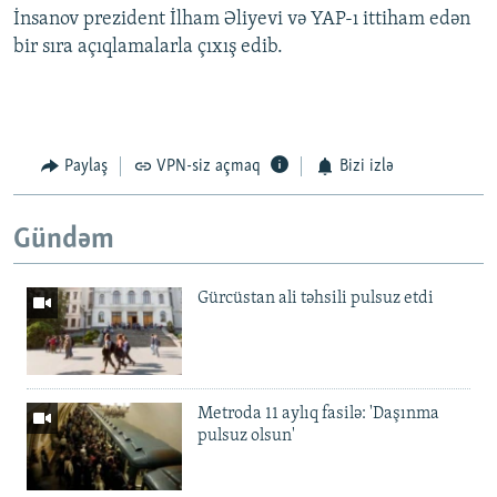
İnsanov prezident İlham Əliyevi və YAP-ı ittiham edən
bir sıra açıqlamalarla çıxış edib.
Paylaş
VPN-siz açmaq
Bizi izlə
Gündəm
Gürcüstan ali təhsili pulsuz etdi
Metroda 11 aylıq fasilə: 'Daşınma
pulsuz olsun'