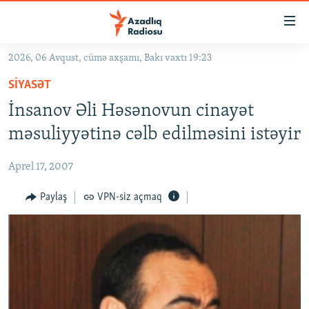
Keçid
linkləri
Əsas
2026, 06 Avqust, cümə axşamı, Bakı vaxtı 19:23
məzmuna
GÜNDƏM
SIYASƏT
qayıt
#İZAHLA
Əsas
İnsanov Əli Həsənovun cinayət
KORRUPSIOMETR
naviqasiyaya
məsuliyyətinə cəlb edilməsini istəyir
qayıt
#ƏSLINDƏ
Axtarışa
Aprel 17, 2007
FƏRQƏ BAX
keç
QANUNI DOĞRU
Paylaş
VPN-siz açmaq
ARAŞDIRMA
MULTIMEDIA
RADIO ARXIV
VIDEO
HAQQIMIZDA
FOTOQALEREYA
OXU ZALI