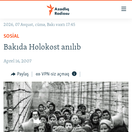
Keçid
linkləri
Əsas
2026, 07 Avqust, cümə, Bakı vaxtı 17:45
məzmuna
GÜNDƏM
SOSIAL
qayıt
#İZAHLA
Əsas
Bakıda Holokost anılıb
KORRUPSIOMETR
naviqasiyaya
qayıt
Aprel 16, 2007
#ƏSLINDƏ
Axtarışa
FƏRQƏ BAX
Paylaş
VPN-siz açmaq
keç
QANUNI DOĞRU
ARAŞDIRMA
MULTIMEDIA
RADIO ARXIV
VIDEO
HAQQIMIZDA
FOTOQALEREYA
OXU ZALI