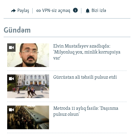
Paylaş
VPN-siz açmaq
Bizi izlə
Gündəm
Elvin Mustafayev azadlıqda:
'Milyonluq yox, minlik korrupsiya
var'
Gürcüstan ali təhsili pulsuz etdi
Metroda 11 aylıq fasilə: 'Daşınma
pulsuz olsun'