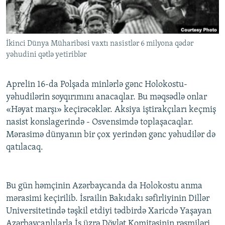
İNFOQRAFIKA
AZƏRBAYCAN ƏDƏBIYYATI KITABXANASI
MISSIYAMIZ
BIZI IZLƏ
KARIKATURA
İSLAM VƏ DEMOKRATIYA
PEŞƏ ETIKASI VƏ JURNALISTIKA STANDARTLARIMIZ
İkinci Dünya Müharibəsi vaxtı nasistlər 6 milyona qədər
İZ - MƏDƏNIYYƏT PROQRAMI
MATERIALLARIMIZDAN ISTIFADƏ
yəhudini qətlə yetiriblər
AZADLIQRADIOSU MOBIL TELEFONUNUZDA
RFE/RL-in bütün saytları
BIZIMLƏ ƏLAQƏ
Aprelin 16-da Polşada minlərlə gənc Holokostu-
yəhudilərin soyqırımını anacaqlar. Bu məqsədlə onlar
XƏBƏR BÜLLETENLƏRIMIZ
«Həyat marşı» keçirəcəklər. Aksiya iştirakçıları keçmiş
nasist konslagerində - Osvensimdə toplaşacaqlar.
Mərasimə dünyanın bir çox yerindən gənc yəhudilər də
qatılacaq.
Bu gün həmçinin Azərbaycanda da Holokostu anma
mərasimi keçirilib. İsrailin Bakıdakı səfirliyinin Dillər
Universitetində təşkil etdiyi tədbirdə Xaricdə Yaşayan
Azərbaycanlılarla İş üzrə Dövlət Komitəsinin rəsmiləri,