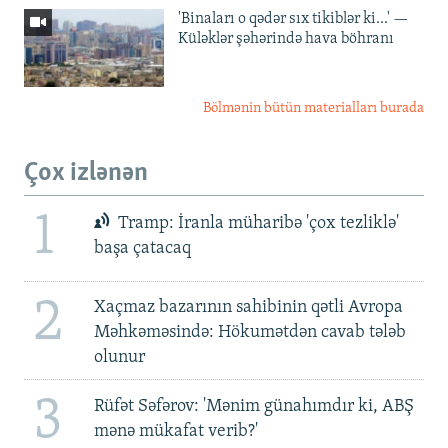
'Binaları o qədər sıx tikiblər ki...' —
Küləklər şəhərində hava böhranı
Bölmənin bütün materialları burada
Çox izlənən
1
Tramp: İranla müharibə 'çox tezliklə'
başa çatacaq
2
Xaçmaz bazarının sahibinin qətli Avropa
Məhkəməsində: Hökumətdən cavab tələb
olunur
3
Rüfət Səfərov: 'Mənim günahımdır ki, ABŞ
mənə mükafat verib?'