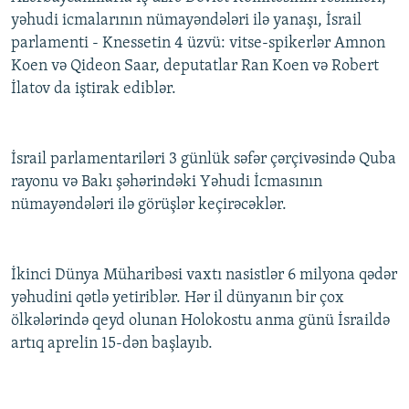
yəhudi icmalarının nümayəndələri ilə yanaşı, İsrail
parlamenti - Knessetin 4 üzvü: vitse-spikerlər Amnon
Koen və Qideon Saar, deputatlar Ran Koen və Robert
İlatov da iştirak ediblər.
İsrail parlamentariləri 3 günlük səfər çərçivəsində Quba
rayonu və Bakı şəhərindəki Yəhudi İcmasının
nümayəndələri ilə görüşlər keçirəcəklər.
İkinci Dünya Müharibəsi vaxtı nasistlər 6 milyona qədər
yəhudini qətlə yetiriblər. Hər il dünyanın bir çox
ölkələrində qeyd olunan Holokostu anma günü İsraildə
artıq aprelin 15-dən başlayıb.