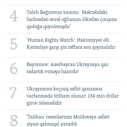
4
Taleh Bağırovun xanımı: 'Məktəbdəki
hadisədən əvvəl oğlumun ölkədən çıxışına
qadağa qoyulmuşdu'
5
'Human Rights Watch': Hakimiyyət Əli
Kərimliyə qarşı pis rəftara son qoymalıdır
6
Bayramov: Azərbaycan Ukraynaya qaz
tədarük etməyə hazırdır
7
Ukraynanın keçmiş səfiri qanunsuz
varlanmada ittiham olunur: 134 min dollar
girov ödəməlidir
8
'Taliban' rəsmilərinin Moldovaya səfəri
siyasi qalmaqal yaradıb