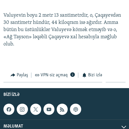
İNFOQRAFIKA
AZƏRBAYCAN ƏDƏBIYYATI KITABXANASI
MISSIYAMIZ
BIZI IZLƏ
Valuyevin boyu 2 metr 13 santimetrdir, o, Çaqayevdən
KARIKATURA
İSLAM VƏ DEMOKRATIYA
PEŞƏ ETIKASI VƏ JURNALISTIKA STANDARTLARIMIZ
30 santimetr hündür, 44 kiloqram isə ağırdır. Amma
İZ - MƏDƏNIYYƏT PROQRAMI
MATERIALLARIMIZDAN ISTIFADƏ
bütün bu üstünlüklər Valuyevə kömək etməyib və o,
«Ağ Tayson» ləqəbli Çaqayevə xal hesabıyla məğlub
AZADLIQRADIOSU MOBIL TELEFONUNUZDA
RFE/RL-in bütün saytları
olub.
BIZIMLƏ ƏLAQƏ
XƏBƏR BÜLLETENLƏRIMIZ
Paylaş
VPN-siz açmaq
Bizi izlə
BIZI IZLƏ
MƏLUMAT