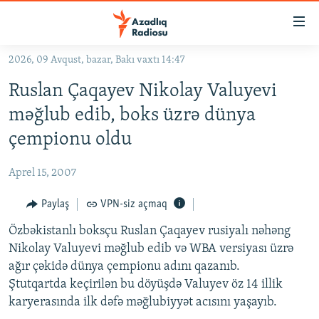
Keçid
linkləri
Əsas
2026, 09 Avqust, bazar, Bakı vaxtı 14:47
məzmuna
GÜNDƏM
Ruslan Çaqayev Nikolay Valuyevi
qayıt
#İZAHLA
Əsas
məğlub edib, boks üzrə dünya
KORRUPSIOMETR
naviqasiyaya
çempionu oldu
qayıt
#ƏSLINDƏ
Axtarışa
Aprel 15, 2007
FƏRQƏ BAX
keç
QANUNI DOĞRU
Paylaş
VPN-siz açmaq
ARAŞDIRMA
Özbəkistanlı boksçu Ruslan Çaqayev rusiyalı nəhəng
Nikolay Valuyevi məğlub edib və WBA versiyası üzrə
MULTIMEDIA
ağır çəkidə dünya çempionu adını qazanıb.
RADIO ARXIV
VIDEO
Ştutqartda keçirilən bu döyüşdə Valuyev öz 14 illik
karyerasında ilk dəfə məğlubiyyət acısını yaşayıb.
HAQQIMIZDA
FOTOQALEREYA
OXU ZALI