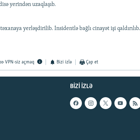
disə yerindən uzaqlaşıb.
əxanaya yerləşdirilib. İnsidentlə bağlı cinayət işi qaldırılıb
VPN-siz açmaq
Bizi izlə
Çap et
BIZI IZLƏ