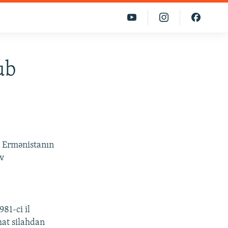
ub
. Ermənistanın
ov
81-ci il
mat silahdan