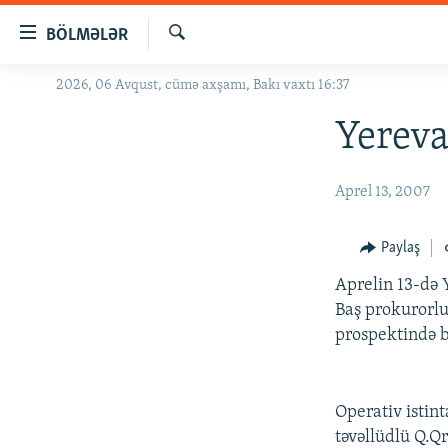
Keçid
BÖLMƏLƏR
linkləri
Axtar
Əsas
2026, 06 Avqust, cümə axşamı, Bakı vaxtı 16:37
GÜNDƏM
məzmuna
#İZAHLA
Yereva
qayıt
Əsas
KORRUPSIOMETR
naviqasiyaya
Aprel 13, 2007
#ƏSLINDƏ
qayıt
Axtarışa
FƏRQƏ BAX
Paylaş
keç
QANUNI DOĞRU
Aprelin 13-də 
ARAŞDIRMA
Baş prokurorlu
prospektində b
MULTIMEDIA
RADIO ARXIV
VIDEO
Operativ istin
HAQQIMIZDA
FOTOQALEREYA
OXU ZALI
təvəllüdlü Q.Q