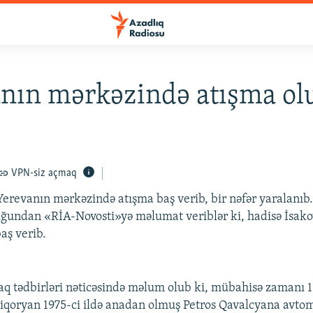
nın mərkəzində atışma ol
VPN-siz açmaq
Yerevanın mərkəzində atışma baş verib, bir nəfər yaralanıb
ğundan «RİA-Novosti»yə məlumat veriblər ki, hadisə İsak
aş verib.
taq tədbirləri nəticəsində məlum olub ki, mübahisə zamanı 19
riqoryan 1975-ci ildə anadan olmuş Petros Qavalcyana avto