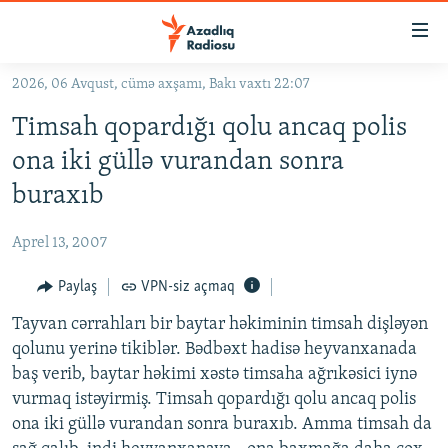
Keçid
linkləri
Əsas
2026, 06 Avqust, cümə axşamı, Bakı vaxtı 22:07
məzmuna
GÜNDƏM
Timsah qopardığı qolu ancaq polis
qayıt
#İZAHLA
Əsas
ona iki güllə vurandan sonra
KORRUPSIOMETR
naviqasiyaya
buraxıb
qayıt
#ƏSLINDƏ
Axtarışa
Aprel 13, 2007
FƏRQƏ BAX
keç
QANUNI DOĞRU
Paylaş
VPN-siz açmaq
ARAŞDIRMA
Tayvan cərrahları bir baytar həkiminin timsah dişləyən
qolunu yerinə tikiblər. Bədbəxt hadisə heyvanxanada
MULTIMEDIA
baş verib, baytar həkimi xəstə timsaha ağrıkəsici iynə
RADIO ARXIV
VIDEO
vurmaq istəyirmiş. Timsah qopardığı qolu ancaq polis
ona iki güllə vurandan sonra buraxıb. Amma timsah da
HAQQIMIZDA
FOTOQALEREYA
OXU ZALI