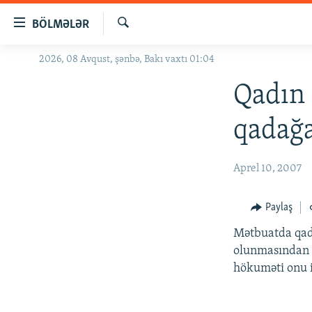
Keçid
BÖLMƏLƏR
linkləri
Axtar
Əsas
2026, 08 Avqust, şənbə, Bakı vaxtı 01:04
GÜNDƏM
məzmuna
#İZAHLA
Qadın 
qayıt
Əsas
KORRUPSIOMETR
qadağa
naviqasiyaya
#ƏSLINDƏ
qayıt
Axtarışa
FƏRQƏ BAX
Aprel 10, 2007
keç
QANUNI DOĞRU
Paylaş
ARAŞDIRMA
Mətbuatda qadı
MULTIMEDIA
olunmasından s
RADIO ARXIV
VIDEO
hökuməti onu i
HAQQIMIZDA
FOTOQALEREYA
OXU ZALI