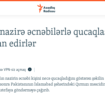
nazirə əcnəbilərlə qucaql
n edirlər
VPN-siz açmaq
n nazirin əcnəbi kişini necə qucaqladığını göstərən şəkilin
onra Pakistanının İslamabad şəhərindəki Qırmızı məscidin
stefaya göndərməyə çağırıb.