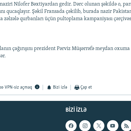
naziri Nilofer Bəxtiyardan gedir. Dərc olunan şəkildə o, pa
sını qucaqlayır. Şəkil Fransada çəkilib, burada nazir Pakist
da zəlzələ qurbanları üçün pultoplama kampaniyası çərçivə
lanın çağırışını prezident Pərviz Müşərrəfə meydan oxuma
ər.
VPN-siz açmaq
Bizi izlə
Çap et
BIZI IZLƏ