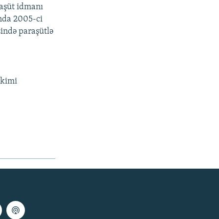
raşüt idmanı
anda 2005-ci
sində paraşütlə
 kimi