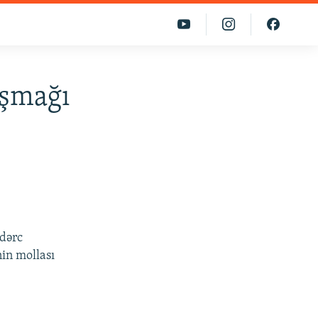
aşmağı
 dərc
in mollası